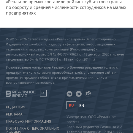
«Реальное время» составило рейтинг субъектов страны
по обороту и средней численности сотрудников на малых
предприятиях
© 2015 - 2026 Сетевое издание «Реальное время» Зарегистрировано
Федеральной службой по надзору в сфере связи, информационных
технологий и массовых коммуникаций (Роскомнадзор) –
регистрационный номер ЭЛ № ФС 77 - 79627 от 18 декабря 2020 г. (ранее
свидетельство Эл № ФС 77-59331 от 18 сентября 2014 г.)
Использование материалов Реального Времени разрешено только с
предварительного согласия правообладателей, упоминание сайта и
прямая гиперссылка обязательны при частичном или полном
воспроизведении материалов.
18+
RU
EN
РЕДАКЦИЯ
РЕКЛАМА
Учредитель ООО «Реальное
ПРАВОВАЯ ИНФОРМАЦИЯ
время»
Главный редактор Саушина А.А.
ПОЛИТИКА О ПЕРСОНАЛЬНЫХ
Телефон редакции: +7 (843) 222-
ДАННЫХ