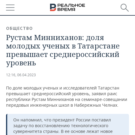
РЕГИОНЫ
ОБЩЕСТВО
Рустам Минниханов: доля
БАШКОРТОСТАН
НОВОСТИ
молодых ученых в Татарстане
ТАТАРСТАН
АНАЛИТИКА
превышает среднероссийский
уровень
УДМУРТИЯ
НОВОСТИ АНАЛИТИКИ
ЭКОНОМИКА
12:16, 06.04.2023
ДЕКЛАРАЦИИ О ДОХОДАХ
НОВОСТИ ЭКОНОМИКИ
ПРОМЫШЛЕННОСТЬ
По доле молодых ученых и исследователей Татарстан
КОРОЛИ ГОСЗАКАЗА ПФО
ФИНАНСЫ
НОВОСТИ
НЕДВИЖИМОСТЬ
превышает среднероссийский уровень, заявил раис
ПРОМЫШЛЕННОСТИ
республики Рустам Минниханов на семинаре-совещании
ВУЗЫ ТАТАРСТАНА
БАНКИ
НОВОСТИ НЕДВИЖИМОСТИ
АВТО
передовых инженерных школ в Набережных Челнах.
АГРОПРОМ
КОМУ ПРИНАДЛЕЖАТ
БЮДЖЕТ
НОВОСТИ АВТО
БИЗНЕС
Он напомнил, что президент России поставил
ТОРГОВЫЕ ЦЕНТРЫ
МАШИНОСТРОЕНИЕ
задачу по восстановлению технологического
ТАТАРСТАНА
суверенитета страны. В ее основе лежат новое
ИНВЕСТИЦИИ
НОВОСТИ БИЗНЕСА
ТЕХНОЛОГИИ