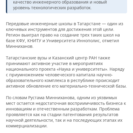
НЕФТЕХИМИЯ
качество инженерного образования и новый
уровень технологических разработок.
РОЗНИЧНАЯ ТОРГОВЛЯ
НОВОСТИ ТЕХНОЛОГИЙ
МЕРОПРИЯТИЯ
НЕФТЬ
Передовые инженерные школы в Татарстане — один из
ТРАНСПОРТ
IT
НОВОСТИ МЕРОПРИЯТИЙ
СПОРТ
ОПК
ключевых инструментов для достижения этой цели.
Регион выиграл право на создание трех таких школ на
УСЛУГИ
МЕДИА
ВЫЕЗДНАЯ РЕДАКЦИЯ
НОВОСТИ СПОРТА
ОБЩЕСТВО
базе КФУ, КНИТУ и Университета Иннополис, отметил
ЭНЕРГЕТИКА
Минниханов.
ТЕЛЕКОММУНИКАЦИИ
БИЗНЕС-БРАНЧИ
ФУТБОЛ
НОВОСТИ ОБЩЕСТВА
ФОТОГАЛЕРЕЯ
Татарстанские вузы и Казанский центр РАН также
принимают активное участие в мероприятиях
ONLINE-КОНФЕРЕНЦИИ
ХОККЕЙ
ВЛАСТЬ
СЮЖЕТЫ
национального проекта «Наука и университеты». Наряду
с приумножением человеческого капитала научно-
ОТКРЫТАЯ ЛЕКЦИЯ
БАСКЕТБОЛ
ИНФРАСТРУКТУРА
СПРАВОЧНИК
образовательного комплекса в республике происходит
активное обновление его материально-технической базы.
ВОЛЕЙБОЛ
ИСТОРИЯ
СПИСОК ПЕРСОН
ПОЛНАЯ ВЕРСИЯ
По словам Рустама Минниханова, одним из уязвимых
мест остается недостаточная восприимчивость бизнеса к
КИБЕРСПОРТ
КУЛЬТУРА
СПИСОК КОМПАНИЙ
инновациям и отечественным разработкам. Проблема
проявляется как на стадии патентования результатов
научной деятельности, так и на последующих этапах их
ФИГУРНОЕ КАТАНИЕ
МЕДИЦИНА
коммерциализации.