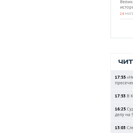
Велик
истор
24
МАТ
ЧИ
«Не
17:55
пресечен
В К
17:53
Суд
16:25
делу на 
Сле
13:03