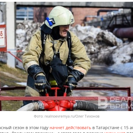
Фото: realnoevremya.ru/Олег Тихонов
сный сезон в этом году
начнет действовать
в Татарстане с 15 а