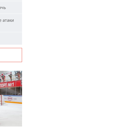
очь
е атаки