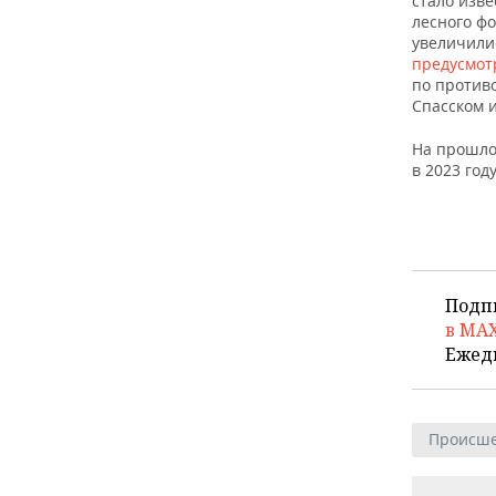
стало изве
лесного фо
увеличили
предусмо
по против
Спасском 
На прошло
в 2023 году
Подп
в MA
Ежед
Происше