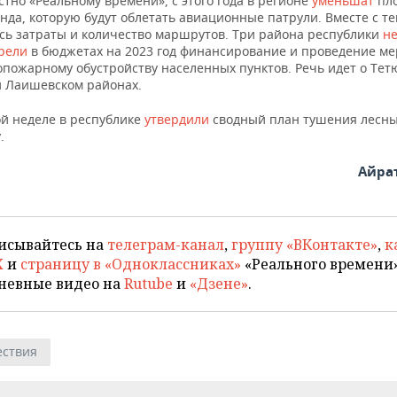
стно «Реальному времени», с этого года в регионе
уменьшат
пл
нда, которую будут облетать авиационные патрули. Вместе с т
сь затраты и количество маршрутов. Три района республики
н
трели
в бюджетах на 2023 год финансирование и проведение м
опожарному обустройству населенных пунктов. Речь идет о Те
и Лаишевском районах.
й неделе в республике
утвердили
сводный план тушения лесн
.
Айра
исывайтесь на
телеграм-канал
,
группу «ВКонтакте»
,
к
X
и
страницу в «Одноклассниках»
«Реального времени»
невные видео на
Rutube
и
«Дзене»
.
ствия