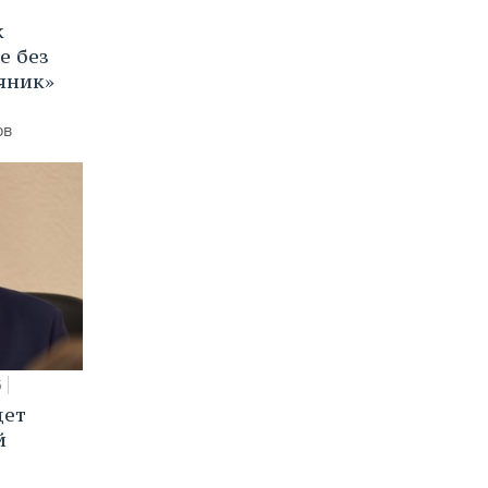
к
е без
яник»
ов
5
дет
й