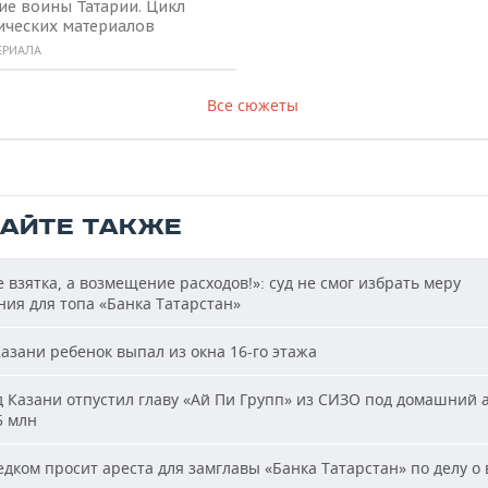
ие воины Татарии. Цикл
ических материалов
ЕРИАЛА
Все сюжеты
ТАЙТЕ ТАКЖЕ
 взятка, а возмещение расходов!»: суд не смог избрать меру
ия для топа «Банка Татарстан»
азани ребенок выпал из окна 16-го этажа
 Казани отпустил главу «Ай Пи Групп» из СИЗО под домашний 
5 млн
дком просит ареста для замглавы «Банка Татарстан» по делу о 