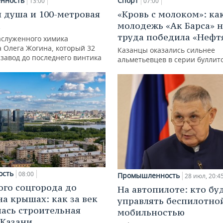
нность
Спорт
13:00
07:00
 душа и 100-метровая
«Кровь с молоком»: ка
а
молодежь «Ак Барса» н
труда победила «Нефт
аслуженного химика
а Олега Жогина, который 32
Казанцы оказались сильнее
 завод до последнего винтика
альметьевцев в серии буллит
ость
08:00
Промышленность
28 июл, 20:4
ого соцгорода до
На автопилоте: кто бу
на крышах: как за век
управлять беспилотно
ась строительная
мобильностью
 Казани