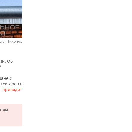
Олег Тихонов
ии. Об
й.
ране с
гектаров в
 —
приводит
ьном