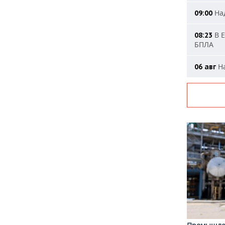
Над
09:00
В Е
08:23
БПЛА
На
06 авг