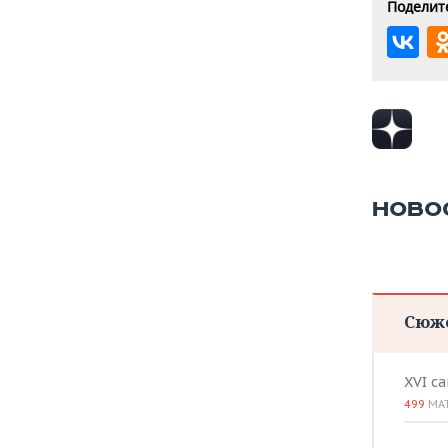
Поделите
НОВО
Сюж
XVI с
499
МА