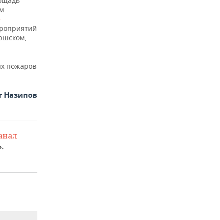
ощадь
ем
е
ероприятий
тюшском,
ых пожаров
т Назипов
анал
.