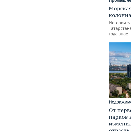
Промышле
Морская
колонн
История з
Татарстан
года знает
Недвижим
От перв
парков 
изменил
отрасль