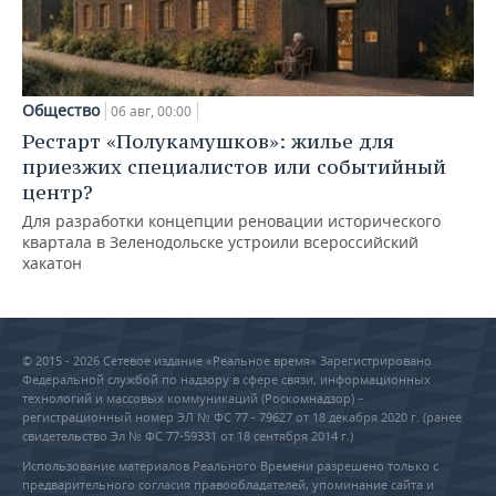
Общество
06 авг, 00:00
Рестарт «Полукамушков»: жилье для
приезжих специалистов или событийный
центр?
Для разработки концепции реновации исторического
квартала в Зеленодольске устроили всероссийский
хакатон
© 2015 - 2026 Сетевое издание «Реальное время» Зарегистрировано
Федеральной службой по надзору в сфере связи, информационных
технологий и массовых коммуникаций (Роскомнадзор) –
регистрационный номер ЭЛ № ФС 77 - 79627 от 18 декабря 2020 г. (ранее
свидетельство Эл № ФС 77-59331 от 18 сентября 2014 г.)
Использование материалов Реального Времени разрешено только с
предварительного согласия правообладателей, упоминание сайта и