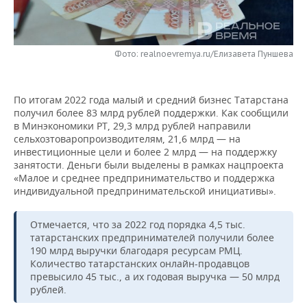
НЕФТЕХИМИЯ
РОЗНИЧНАЯ ТОРГОВЛЯ
НОВОСТИ ТЕХНОЛОГИЙ
МЕРОПРИЯТИЯ
НЕФТЬ
Фото: realnoevremya.ru/Елизавета Пуншева
ТРАНСПОРТ
IT
НОВОСТИ МЕРОПРИЯТИЙ
СПОРТ
ОПК
УСЛУГИ
МЕДИА
ВЫЕЗДНАЯ РЕДАКЦИЯ
НОВОСТИ СПОРТА
ОБЩЕСТВО
ЭНЕРГЕТИКА
По итогам 2022 года малый и средний бизнес Татарстана
получил более 83 млрд рублей поддержки. Как сообщили
ТЕЛЕКОММУНИКАЦИИ
БИЗНЕС-БРАНЧИ
ФУТБОЛ
НОВОСТИ ОБЩЕСТВА
ФОТОГАЛЕРЕЯ
в Минэкономики РТ, 29,3 млрд рублей направили
сельхозтоваропроизводителям, 21,6 млрд — на
ONLINE-КОНФЕРЕНЦИИ
ХОККЕЙ
ВЛАСТЬ
СЮЖЕТЫ
инвестиционные цели и более 2 млрд — на поддержку
занятости. Деньги были выделены в рамках нацпроекта
«Малое и среднее предпринимательство и поддержка
ОТКРЫТАЯ ЛЕКЦИЯ
БАСКЕТБОЛ
ИНФРАСТРУКТУРА
СПРАВОЧНИК
индивидуальной предпринимательской инициативы».
ВОЛЕЙБОЛ
ИСТОРИЯ
СПИСОК ПЕРСОН
ПОЛНАЯ ВЕРСИЯ
Отмечается, что за 2022 год порядка 4,5 тыс.
татарстанских предпринимателей получили более
КИБЕРСПОРТ
КУЛЬТУРА
СПИСОК КОМПАНИЙ
190 млрд выручки благодаря ресурсам РМЦ.
Количество татарстанских онлайн-продавцов
превысило 45 тыс., а их годовая выручка — 50 млрд
ФИГУРНОЕ КАТАНИЕ
МЕДИЦИНА
рублей.