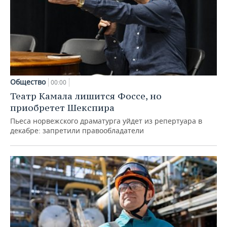
Общество
00:00
Театр Камала лишится Фоссе, но
приобретет Шекспира
Пьеса норвежского драматурга уйдет из репертуара в
декабре: запретили правообладатели