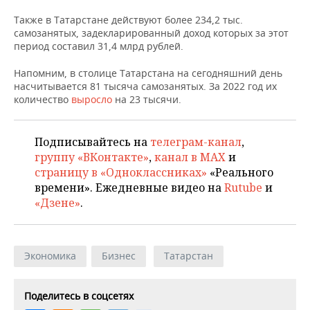
ВОДНЫЕ ВИДЫ СПОРТА
ОБРАЗОВАНИЕ
Также в Татарстане действуют более 234,2 тыс.
самозанятых, задекларированный доход которых за этот
ХОККЕЙ С МЯЧОМ
ПРОИСШЕСТВИЯ
период составил 31,4 млрд рублей.
Напомним, в столице Татарстана на сегодняшний день
насчитывается 81 тысяча самозанятых. За 2022 год их
количество
выросло
на 23 тысячи.
Подписывайтесь на
телеграм-канал
,
группу «ВКонтакте»
,
канал в MAX
и
страницу в «Одноклассниках»
«Реального
времени». Ежедневные видео на
Rutube
и
«Дзене»
.
Экономика
Бизнес
Татарстан
Поделитесь в соцсетях