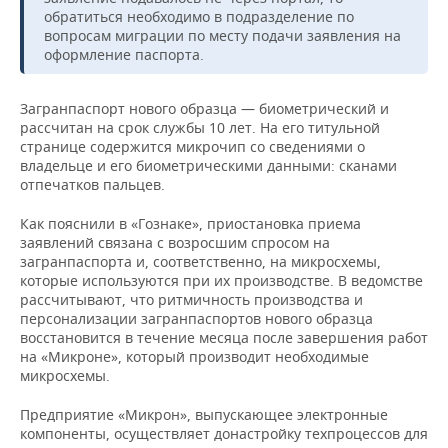
НЕФТЕХИМИЯ
обратиться необходимо в подразделение по
вопросам миграции по месту подачи заявления на
РОЗНИЧНАЯ ТОРГОВЛЯ
НОВОСТИ ТЕХНОЛОГИЙ
МЕРОПРИЯТИЯ
НЕФТЬ
оформление паспорта.
ТРАНСПОРТ
IT
НОВОСТИ МЕРОПРИЯТИЙ
СПОРТ
ОПК
Загранпаспорт нового образца — биометрический и
рассчитан на срок службы 10 лет. На его титульной
УСЛУГИ
МЕДИА
ВЫЕЗДНАЯ РЕДАКЦИЯ
НОВОСТИ СПОРТА
ОБЩЕСТВО
ЭНЕРГЕТИКА
странице содержится микрочип со сведениями о
владельце и его биометрическими данными: сканами
ТЕЛЕКОММУНИКАЦИИ
БИЗНЕС-БРАНЧИ
ФУТБОЛ
НОВОСТИ ОБЩЕСТВА
ФОТОГАЛЕРЕЯ
отпечатков пальцев.
ONLINE-КОНФЕРЕНЦИИ
ХОККЕЙ
ВЛАСТЬ
СЮЖЕТЫ
Как пояснили в «Гознаке», приостановка приема
заявлений связана с возросшим спросом на
загранпаспорта и, соответственно, на микросхемы,
ОТКРЫТАЯ ЛЕКЦИЯ
БАСКЕТБОЛ
ИНФРАСТРУКТУРА
СПРАВОЧНИК
которые используются при их производстве. В ведомстве
рассчитывают, что ритмичность производства и
ВОЛЕЙБОЛ
ИСТОРИЯ
СПИСОК ПЕРСОН
ПОЛНАЯ ВЕРСИЯ
персонализации загранпаспортов нового образца
восстановится в течение месяца после завершения работ
на «Микроне», который производит необходимые
КИБЕРСПОРТ
КУЛЬТУРА
СПИСОК КОМПАНИЙ
микросхемы.
ФИГУРНОЕ КАТАНИЕ
МЕДИЦИНА
Предприятие «Микрон», выпускающее электронные
компоненты, осуществляет донастройку техпроцессов для