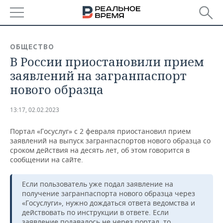
РЕГИОНЫ
ОБЩЕСТВО
В России приостановили прием
БАШКОРТОСТАН
НОВОСТИ
заявлений на загранпаспорт
ТАТАРСТАН
АНАЛИТИКА
нового образца
УДМУРТИЯ
НОВОСТИ АНАЛИТИКИ
ЭКОНОМИКА
13:17, 02.02.2023
ДЕКЛАРАЦИИ О ДОХОДАХ
НОВОСТИ ЭКОНОМИКИ
ПРОМЫШЛЕННОСТЬ
Портал «Госуслуг» с 2 февраля приостановил прием
заявлений на выпуск загранпаспортов нового образца со
КОРОЛИ ГОСЗАКАЗА ПФО
ФИНАНСЫ
НОВОСТИ
НЕДВИЖИМОСТЬ
сроком действия на десять лет, об этом говорится в
ПРОМЫШЛЕННОСТИ
сообщении на сайте.
ВУЗЫ ТАТАРСТАНА
БАНКИ
НОВОСТИ НЕДВИЖИМОСТИ
АВТО
АГРОПРОМ
Если пользователь уже подал заявление на
получение загранпаспорта нового образца через
КОМУ ПРИНАДЛЕЖАТ
БЮДЖЕТ
НОВОСТИ АВТО
БИЗНЕС
ТОРГОВЫЕ ЦЕНТРЫ
МАШИНОСТРОЕНИЕ
«Госуслуги», нужно дождаться ответа ведомства и
ТАТАРСТАНА
действовать по инструкции в ответе. Если
ИНВЕСТИЦИИ
НОВОСТИ БИЗНЕСА
ТЕХНОЛОГИИ
заявление подавалось не через портал, то