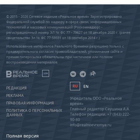
© 2015 - 2026 Сетевое издание «Реальное время» Зарегистрировано
Федеральной службой по надзору в сфере связи, информационных
технологий и массовых коммуникаций (Роскомнадзор) –
регистрационный номер ЭЛ № ФС 77 - 79627 от 18 декабря 2020 г. (ранее
свидетельство Эл № ФС 77-59331 от 18 сентября 2014 г.)
Использование материалов Реального Времени разрешено только с
предварительного согласия правообладателей, упоминание сайта и
прямая гиперссылка обязательны при частичном или полном
воспроизведении материалов.
18+
RU
EN
РЕДАКЦИЯ
РЕКЛАМА
Учредитель ООО «Реальное
ПРАВОВАЯ ИНФОРМАЦИЯ
время»
Главный редактор Саушина А.А.
ПОЛИТИКА О ПЕРСОНАЛЬНЫХ
Телефон редакции: +7 (843) 222-
ДАННЫХ
90-80
info@realnoevremya.ru
Полная версия