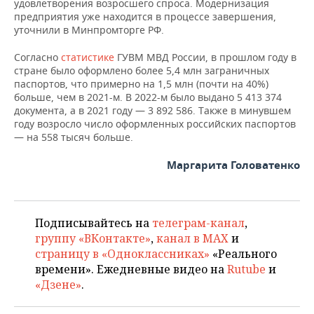
ВОДНЫЕ ВИДЫ СПОРТА
ОБРАЗОВАНИЕ
удовлетворения возросшего спроса. Модернизация
предприятия уже находится в процессе завершения,
уточнили в Минпромторге РФ.
ХОККЕЙ С МЯЧОМ
ПРОИСШЕСТВИЯ
Согласно
статистике
ГУВМ МВД России, в прошлом году в
стране было оформлено более 5,4 млн заграничных
паспортов, что примерно на 1,5 млн (почти на 40%)
больше, чем в 2021-м. В 2022-м было выдано 5 413 374
документа, а в 2021 году — 3 892 586. Также в минувшем
году возросло число оформленных российских паспортов
— на 558 тысяч больше.
Маргарита Головатенко
Подписывайтесь на
телеграм-канал
,
группу «ВКонтакте»
,
канал в MAX
и
страницу в «Одноклассниках»
«Реального
времени». Ежедневные видео на
Rutube
и
«Дзене»
.