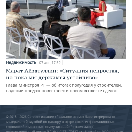
Недвижимость
07 авг, 17:32
Марат Айзатуллин: «Ситуация непростая,
но пока мы держимся устойчиво»
Глава Минстроя РТ — об итогах полугодия у строителей,
падении продаж новостроек и новом всплеске сделок
© 2015 - 2026 Сетевое издание «Реальное время» Зарегистрировано
Федеральной службой по надзору в сфере связи, информационных
технологий и массовых коммуникаций (Роскомнадзор) –
регистрационный номер ЭЛ № ФС 77 - 79627 от 18 декабря 2020 г. (ранее