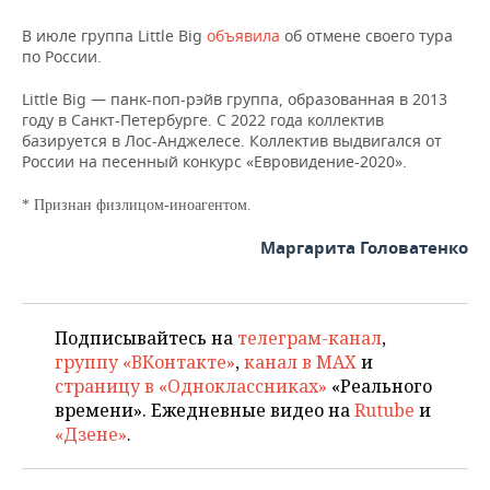
НЕФТЕХИМИЯ
В июле группа Little Big
объявила
об отмене своего тура
РОЗНИЧНАЯ ТОРГОВЛЯ
НОВОСТИ ТЕХНОЛОГИЙ
МЕРОПРИЯТИЯ
по России.
НЕФТЬ
ТРАНСПОРТ
IT
НОВОСТИ МЕРОПРИЯТИЙ
СПОРТ
Little Big — панк-поп-рэйв группа, образованная в 2013
ОПК
году в Санкт-Петербурге. С 2022 года коллектив
базируется в Лос-Анджелесе. Коллектив выдвигался от
УСЛУГИ
МЕДИА
ВЫЕЗДНАЯ РЕДАКЦИЯ
НОВОСТИ СПОРТА
ОБЩЕСТВО
ЭНЕРГЕТИКА
России на песенный конкурс «Евровидение-2020».
ТЕЛЕКОММУНИКАЦИИ
БИЗНЕС-БРАНЧИ
ФУТБОЛ
НОВОСТИ ОБЩЕСТВА
ФОТОГАЛЕРЕЯ
* Признан физлицом-иноагентом.
ONLINE-КОНФЕРЕНЦИИ
ХОККЕЙ
ВЛАСТЬ
СЮЖЕТЫ
Маргарита Головатенко
ОТКРЫТАЯ ЛЕКЦИЯ
БАСКЕТБОЛ
ИНФРАСТРУКТУРА
СПРАВОЧНИК
Подписывайтесь на
телеграм-канал
,
ВОЛЕЙБОЛ
ИСТОРИЯ
СПИСОК ПЕРСОН
ПОЛНАЯ ВЕРСИЯ
группу «ВКонтакте»
,
канал в MAX
и
страницу в «Одноклассниках»
«Реального
КИБЕРСПОРТ
КУЛЬТУРА
СПИСОК КОМПАНИЙ
времени». Ежедневные видео на
Rutube
и
«Дзене»
.
ФИГУРНОЕ КАТАНИЕ
МЕДИЦИНА