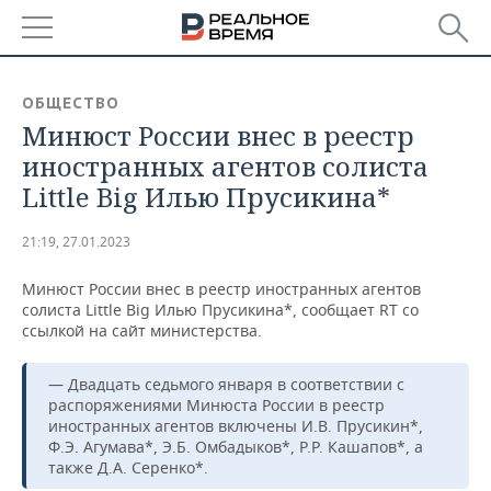
РЕГИОНЫ
ОБЩЕСТВО
Минюст России внес в реестр
БАШКОРТОСТАН
НОВОСТИ
иностранных агентов солиста
ТАТАРСТАН
АНАЛИТИКА
Little Big Илью Прусикина*
УДМУРТИЯ
НОВОСТИ АНАЛИТИКИ
ЭКОНОМИКА
21:19, 27.01.2023
ДЕКЛАРАЦИИ О ДОХОДАХ
НОВОСТИ ЭКОНОМИКИ
ПРОМЫШЛЕННОСТЬ
Минюст России внес в реестр иностранных агентов
солиста Little Big Илью Прусикина*, сообщает RT со
КОРОЛИ ГОСЗАКАЗА ПФО
ФИНАНСЫ
НОВОСТИ
НЕДВИЖИМОСТЬ
ссылкой на сайт министерства.
ПРОМЫШЛЕННОСТИ
ВУЗЫ ТАТАРСТАНА
БАНКИ
НОВОСТИ НЕДВИЖИМОСТИ
АВТО
— Двадцать седьмого января в соответствии с
АГРОПРОМ
распоряжениями Минюста России в реестр
иностранных агентов включены И.В. Прусикин*,
КОМУ ПРИНАДЛЕЖАТ
БЮДЖЕТ
НОВОСТИ АВТО
БИЗНЕС
ТОРГОВЫЕ ЦЕНТРЫ
МАШИНОСТРОЕНИЕ
Ф.Э. Агумава*, Э.Б. Омбадыков*, Р.Р. Кашапов*, а
ТАТАРСТАНА
также Д.А. Серенко*.
ИНВЕСТИЦИИ
НОВОСТИ БИЗНЕСА
ТЕХНОЛОГИИ