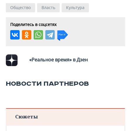
ВОДНЫЕ ВИДЫ СПОРТА
ОБРАЗОВАНИЕ
Общество
Власть
Культура
ХОККЕЙ С МЯЧОМ
ПРОИСШЕСТВИЯ
Поделитесь в соцсетях
«Реальное время» в Дзен
НОВОСТИ ПАРТНЕРОВ
Сюжеты