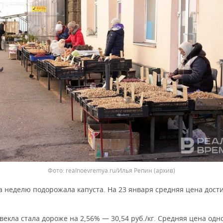
Фото: realnoevremya.ru/Илья Репин (архив)
а неделю подорожала капуста. На 23 января средняя цена дости
векла стала дороже на 2,56% — 30,54 руб./кг. Средняя цена одн