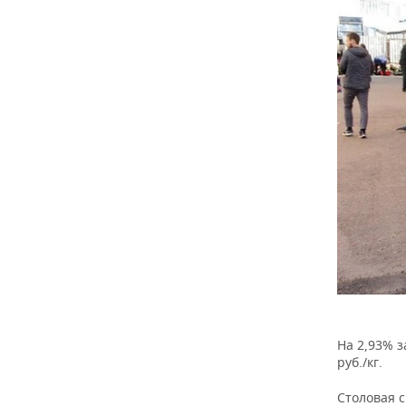
ВОДНЫЕ ВИДЫ СПОРТА
ОБРАЗОВАНИЕ
ХОККЕЙ С МЯЧОМ
ПРОИСШЕСТВИЯ
На 2,93% з
руб./кг.
Столовая с