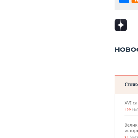
НОВО
Сюж
XVI с
499
МА
Велик
истор
24
МАТ