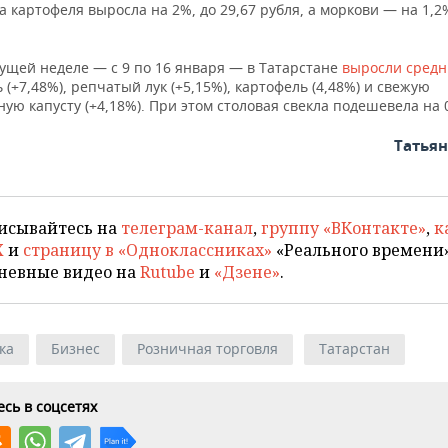
 картофеля выросла на 2%, до 29,67 рубля, а моркови — на 1,2%
ущей неделе — с 9 по 16 января — в Татарстане
выросли средн
 (+7,48%), репчатый лук (+5,15%), картофель (4,48%) и свежую
ую капусту (+4,18%). При этом столовая свекла подешевела на 
Татья
исывайтесь на
телеграм-канал
,
группу «ВКонтакте»
,
к
X
и
страницу в «Одноклассниках»
«Реального времени»
невные видео на
Rutube
и
«Дзене»
.
ка
Бизнес
Розничная торговля
Татарстан
сь в соцсетях