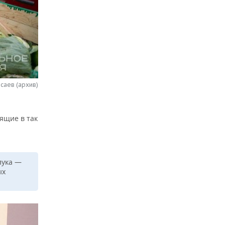
саев (архив)
дящие в так
лука —
ых