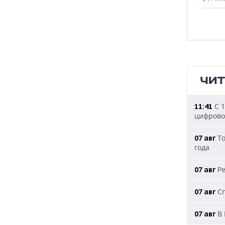
ЧИ
С 1
11:41
цифрово
То
07 авг
года
Ре
07 авг
Сп
07 авг
В 
07 авг