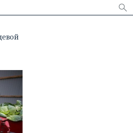
щевой