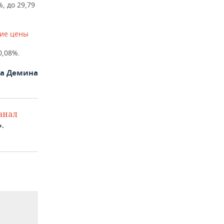
, до 29,79
ие цены
0,08%.
на Демина
анал
.