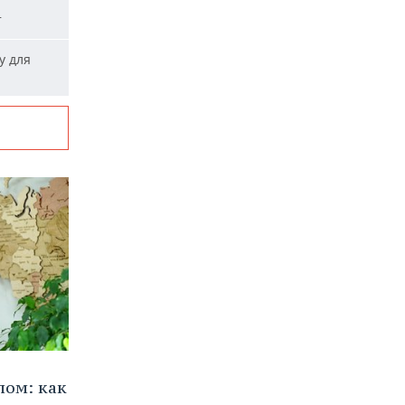
т
у для
лом: как