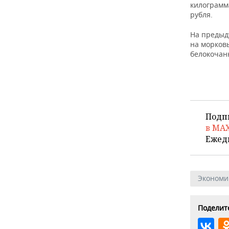
килограмма
рубля.
На предыд
на морковь
белокочанн
Подп
в MA
Ежед
Экономи
Поделите