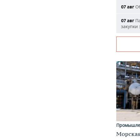
Об
07 авг
Па
07 авг
закупки
Промышле
Морская