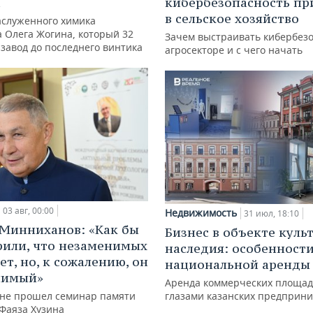
а
кибербезопасность пр
в сельское хозяйство
аслуженного химика
а Олега Жогина, который 32
Зачем выстраивать кибербезо
 завод до последнего винтика
агросекторе и с чего начать
03 авг, 00:00
Недвижимость
31 июл, 18:10
Минниханов: «Как бы
Бизнес в объекте куль
рили, что незаменимых
наследия: особенност
ет, но, к сожалению, он
национальной аренды
нимый»
Аренда коммерческих площад
ане прошел семинар памяти
глазами казанских предприн
 Фаяза Хузина