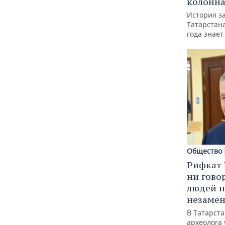
колонн
История з
Татарстан
года знает
Общество
Рифкат 
ни гово
людей н
незаме
В Татарст
археолога