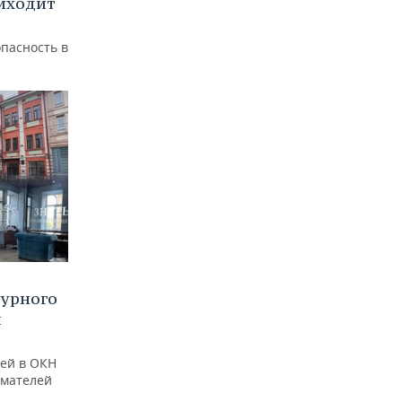
иходит
пасность в
турного
и
ей в ОКН
имателей