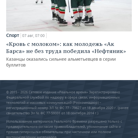
Спорт
07 авг, 07:00
«Кровь с молоком»: как молодежь «Ак
Барса» не без труда победила «Нефтяник»
Казанцы оказались сильнее альметьевцев в серии
буллитов
© 2015 - 2026 Сетевое издание «Реальное время» Зарегистрировано
Федеральной службой по надзору в сфере связи, информационных
технологий и массовых коммуникаций (Роскомнадзор) –
регистрационный номер ЭЛ № ФС 77 - 79627 от 18 декабря 2020 г. (ранее
свидетельство Эл № ФС 77-59331 от 18 сентября 2014 г.)
Использование материалов Реального Времени разрешено только с
предварительного согласия правообладателей, упоминание сайта и
прямая гиперссылка обязательны при частичном или полном
воспроизведении материалов.