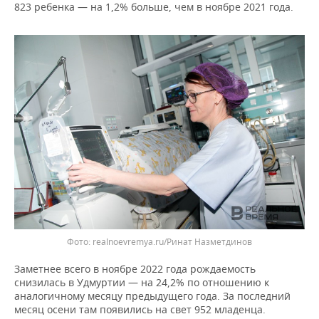
ВОДНЫЕ ВИДЫ СПОРТА
ОБРАЗОВАНИЕ
823 ребенка — на 1,2% больше, чем в ноябре 2021 года.
ХОККЕЙ С МЯЧОМ
ПРОИСШЕСТВИЯ
Фото: realnoevremya.ru/Ринат Назметдинов
Заметнее всего в ноябре 2022 года рождаемость
снизилась в Удмуртии — на 24,2% по отношению к
аналогичному месяцу предыдущего года. За последний
месяц осени там появились на свет 952 младенца.