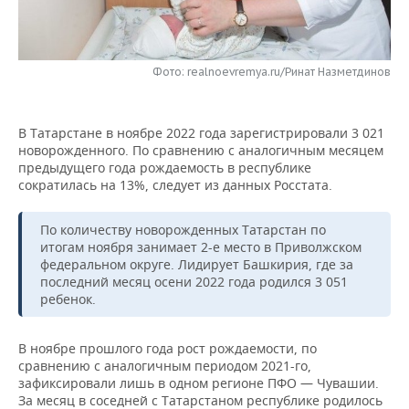
НЕФТЕХИМИЯ
РОЗНИЧНАЯ ТОРГОВЛЯ
НОВОСТИ ТЕХНОЛОГИЙ
МЕРОПРИЯТИЯ
НЕФТЬ
Фото: realnoevremya.ru/Ринат Назметдинов
ТРАНСПОРТ
IT
НОВОСТИ МЕРОПРИЯТИЙ
СПОРТ
ОПК
УСЛУГИ
МЕДИА
ВЫЕЗДНАЯ РЕДАКЦИЯ
НОВОСТИ СПОРТА
ОБЩЕСТВО
ЭНЕРГЕТИКА
В Татарстане в ноябре 2022 года зарегистрировали 3 021
новорожденного. По сравнению с аналогичным месяцем
ТЕЛЕКОММУНИКАЦИИ
БИЗНЕС-БРАНЧИ
ФУТБОЛ
НОВОСТИ ОБЩЕСТВА
ФОТОГАЛЕРЕЯ
предыдущего года рождаемость в республике
сократилась на 13%, следует из данных Росстата.
ONLINE-КОНФЕРЕНЦИИ
ХОККЕЙ
ВЛАСТЬ
СЮЖЕТЫ
По количеству новорожденных Татарстан по
ОТКРЫТАЯ ЛЕКЦИЯ
БАСКЕТБОЛ
ИНФРАСТРУКТУРА
СПРАВОЧНИК
итогам ноября занимает 2-е место в Приволжском
федеральном округе. Лидирует Башкирия, где за
последний месяц осени 2022 года родился 3 051
ВОЛЕЙБОЛ
ИСТОРИЯ
СПИСОК ПЕРСОН
ПОЛНАЯ ВЕРСИЯ
ребенок.
КИБЕРСПОРТ
КУЛЬТУРА
СПИСОК КОМПАНИЙ
В ноябре прошлого года рост рождаемости, по
сравнению с аналогичным периодом 2021-го,
ФИГУРНОЕ КАТАНИЕ
МЕДИЦИНА
зафиксировали лишь в одном регионе ПФО — Чувашии.
За месяц в соседней с Татарстаном республике родилось