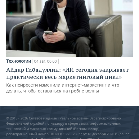
Технологии
04 авг, 00:00
Айдар Гибадуллин: «ИИ сегодня закрывает
практически весь маркетинговый цикл»
Как нейросети изменили интернет-маркетинг и что
делать, чтобы оставаться на гребне волны
© 2015 - 2026 Сетевое издание «Реальное время» Зарегистрировано
Федеральной службой по надзору в сфере связи, информационных
технологий и массовых коммуникаций (Роскомнадзор) –
регистрационный номер ЭЛ № ФС 77 - 79627 от 18 декабря 2020 г. (ранее