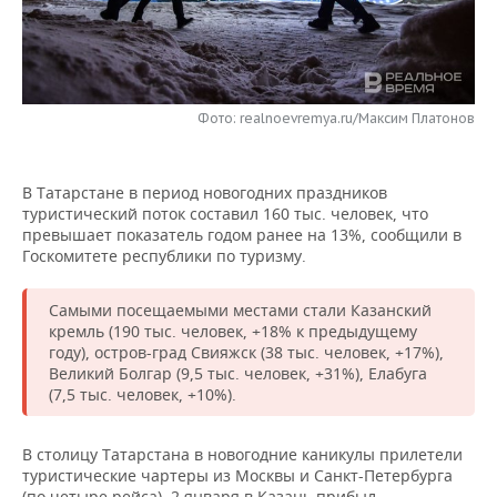
НЕФТЕХИМИЯ
РОЗНИЧНАЯ ТОРГОВЛЯ
НОВОСТИ ТЕХНОЛОГИЙ
МЕРОПРИЯТИЯ
НЕФТЬ
ТРАНСПОРТ
IT
НОВОСТИ МЕРОПРИЯТИЙ
СПОРТ
ОПК
Фото: realnoevremya.ru/Максим Платонов
УСЛУГИ
МЕДИА
ВЫЕЗДНАЯ РЕДАКЦИЯ
НОВОСТИ СПОРТА
ОБЩЕСТВО
ЭНЕРГЕТИКА
В Татарстане в период новогодних праздников
ТЕЛЕКОММУНИКАЦИИ
БИЗНЕС-БРАНЧИ
ФУТБОЛ
НОВОСТИ ОБЩЕСТВА
ФОТОГАЛЕРЕЯ
туристический поток составил 160 тыс. человек, что
превышает показатель годом ранее на 13%, сообщили в
ONLINE-КОНФЕРЕНЦИИ
ХОККЕЙ
ВЛАСТЬ
СЮЖЕТЫ
Госкомитете республики по туризму.
ОТКРЫТАЯ ЛЕКЦИЯ
БАСКЕТБОЛ
ИНФРАСТРУКТУРА
СПРАВОЧНИК
Самыми посещаемыми местами стали Казанский
кремль (190 тыс. человек, +18% к предыдущему
ВОЛЕЙБОЛ
ИСТОРИЯ
СПИСОК ПЕРСОН
ПОЛНАЯ ВЕРСИЯ
году), остров-град Свияжск (38 тыс. человек, +17%),
Великий Болгар (9,5 тыс. человек, +31%), Елабуга
(7,5 тыс. человек, +10%).
КИБЕРСПОРТ
КУЛЬТУРА
СПИСОК КОМПАНИЙ
ФИГУРНОЕ КАТАНИЕ
МЕДИЦИНА
В столицу Татарстана в новогодние каникулы прилетели
туристические чартеры из Москвы и Санкт-Петербурга
(по четыре рейса). 2 января в Казань прибыл