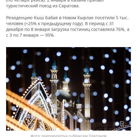
ВОДНЫЕ ВИДЫ СПОРТА
ОБРАЗОВАНИЕ
туристический поезд из Саратова.
ХОККЕЙ С МЯЧОМ
ПРОИСШЕСТВИЯ
Резиденцию Кыш Бабая в Новом Кырлае посетили 5 тыс.
человек (+25% к предыдущему году). В период с 31
декабря по 8 января загрузка гостиниц составляла 76%, а
с 3 по 7 января — 95%.
Фото: realnoevremya.ru/Максим Платонов