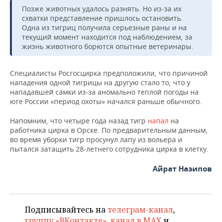
НЕФТЕХИМИЯ
Позже животных удалось разнять. Но из-за их
РОЗНИЧНАЯ ТОРГОВЛЯ
НОВОСТИ ТЕХНОЛОГИЙ
схватки представление пришлось остановить.
МЕРОПРИЯТИЯ
НЕФТЬ
Одна из тигриц получила серьезные раны и на
текущий момент находится под наблюдением, за
ТРАНСПОРТ
IT
НОВОСТИ МЕРОПРИЯТИЙ
СПОРТ
жизнь животного борются опытные ветеринары.
ОПК
УСЛУГИ
МЕДИА
ВЫЕЗДНАЯ РЕДАКЦИЯ
НОВОСТИ СПОРТА
ОБЩЕСТВО
ЭНЕРГЕТИКА
Специалисты Росгосцирка предположили, что причиной
нападения одной тигрицы на другую стало то, что у
ТЕЛЕКОММУНИКАЦИИ
БИЗНЕС-БРАНЧИ
ФУТБОЛ
НОВОСТИ ОБЩЕСТВА
ФОТОГАЛЕРЕЯ
нападавшей самки из-за аномально теплой погоды на
юге России «период охоты» начался раньше обычного.
ONLINE-КОНФЕРЕНЦИИ
ХОККЕЙ
ВЛАСТЬ
СЮЖЕТЫ
Напомним, что четыре года назад тигр
напал
на
работника цирка в Орске. По предварительным данным,
ОТКРЫТАЯ ЛЕКЦИЯ
БАСКЕТБОЛ
ИНФРАСТРУКТУРА
СПРАВОЧНИК
во время уборки тигр просунул лапу из вольера и
пытался затащить 28-летнего сотрудника цирка в клетку.
ВОЛЕЙБОЛ
ИСТОРИЯ
СПИСОК ПЕРСОН
ПОЛНАЯ ВЕРСИЯ
Айрат Назипов
КИБЕРСПОРТ
КУЛЬТУРА
СПИСОК КОМПАНИЙ
ФИГУРНОЕ КАТАНИЕ
МЕДИЦИНА
Подписывайтесь на
телеграм-канал
,
группу «ВКонтакте»
,
канал в MAX
и