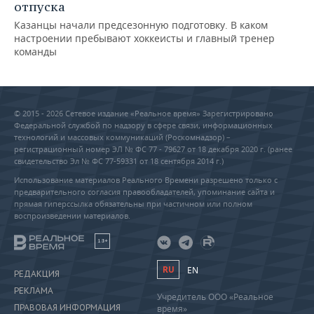
отпуска
Казанцы начали предсезонную подготовку. В каком
настроении пребывают хоккеисты и главный тренер
команды
© 2015 - 2026 Сетевое издание «Реальное время» Зарегистрировано
Федеральной службой по надзору в сфере связи, информационных
технологий и массовых коммуникаций (Роскомнадзор) –
регистрационный номер ЭЛ № ФС 77 - 79627 от 18 декабря 2020 г. (ранее
свидетельство Эл № ФС 77-59331 от 18 сентября 2014 г.)
Использование материалов Реального Времени разрешено только с
предварительного согласия правообладателей, упоминание сайта и
прямая гиперссылка обязательны при частичном или полном
воспроизведении материалов.
18+
RU
EN
РЕДАКЦИЯ
РЕКЛАМА
Учредитель ООО «Реальное
ПРАВОВАЯ ИНФОРМАЦИЯ
время»