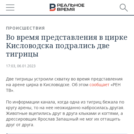
РЕГИОНЫ
ПРОИСШЕСТВИЯ
Во время представления в цирке
БАШКОРТОСТАН
НОВОСТИ
Кисловодска подрались две
ТАТАРСТАН
АНАЛИТИКА
тигрицы
УДМУРТИЯ
НОВОСТИ АНАЛИТИКИ
ЭКОНОМИКА
17:03, 06.01.2023
ДЕКЛАРАЦИИ О ДОХОДАХ
НОВОСТИ ЭКОНОМИКИ
ПРОМЫШЛЕННОСТЬ
Две тигрицы устроили схватку во время представления
на арене цирка в Кисловодске. Об этом
сообщает
«РЕН
КОРОЛИ ГОСЗАКАЗА ПФО
ФИНАНСЫ
НОВОСТИ
НЕДВИЖИМОСТЬ
ТВ».
ПРОМЫШЛЕННОСТИ
По информации канала, когда одна из тигриц бежала по
ВУЗЫ ТАТАРСТАНА
БАНКИ
НОВОСТИ НЕДВИЖИМОСТИ
АВТО
кругу арены, то на нее неожиданно набросилась другая.
АГРОПРОМ
Животные вцепились друг в друга клыками и когтями, а
КОМУ ПРИНАДЛЕЖАТ
БЮДЖЕТ
НОВОСТИ АВТО
БИЗНЕС
дрессировщик Ярослав Запашный не мог их оттащить
ТОРГОВЫЕ ЦЕНТРЫ
МАШИНОСТРОЕНИЕ
друг от друга.
ТАТАРСТАНА
ИНВЕСТИЦИИ
НОВОСТИ БИЗНЕСА
ТЕХНОЛОГИИ