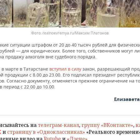
Фото: realnoevremya.ru/Максим Платонов
кие ситуации штрафом от 20 до 40 тысяч рублей для физически
рублей — для юридических. Более того, собственников могут л
а продажу алкоголя вне судебного порядка.
 в марте в Татарстане
вступил в силу
закон, разрешающий про
й продукции с 8.00 до 23.00. Его подписал президент республик
в. Согласно документу, отменяется прежнее ограничение на т
в период с 22.00 до 10.00.
Елизавет
исывайтесь на
телеграм-канал
,
группу «ВКонтакте»
,
к
X
и
страницу в «Одноклассниках»
«Реального времени»
невные видео на
Rutube
и
«Дзене»
.