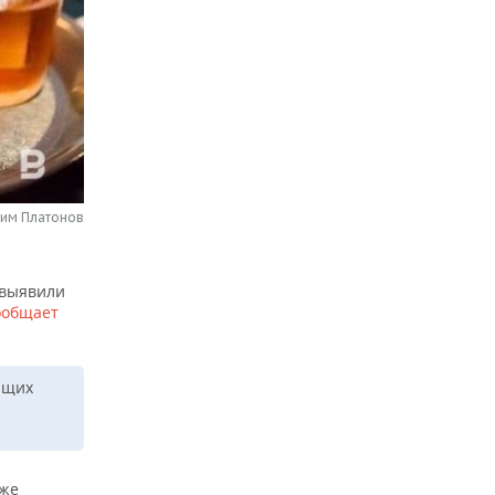
сим Платонов
 выявили
ообщает
ющих
 же