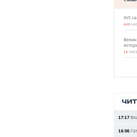
XVI с
499
МА
Велик
истор
24
МАТ
ЧИ
Вла
17:17
Гот
16:06