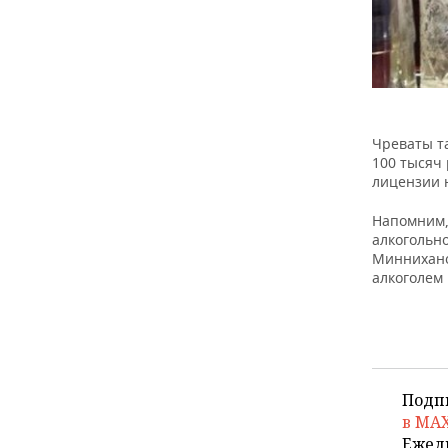
Чреваты та
100 тысяч 
лицензии н
Напомним,
алкогольно
Миннихано
алкоголем 
Подп
в MA
Ежед