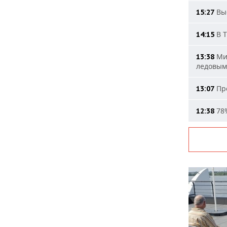
Выс
15:27
В Т
14:15
Мин
13:38
ледовым
Про
13:07
78%
12:38