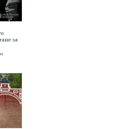
го
тане за
ем