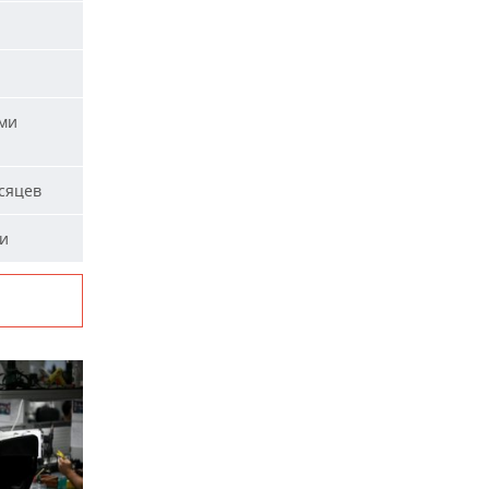
ыми
сяцев
ми