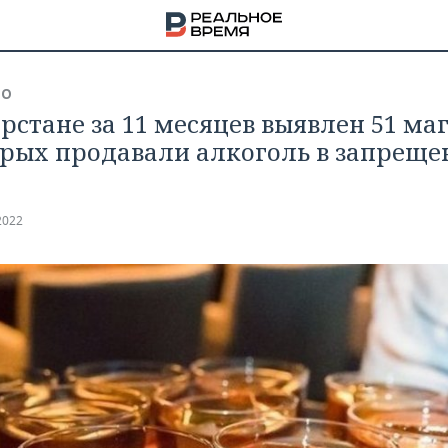
ВО
арстане за 11 месяцев выявлен 51 маг
орых продавали алкоголь в запреще
2022
НА