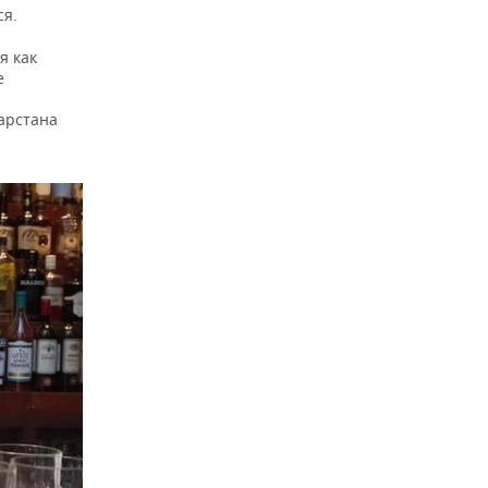
ся.
я как
е
арстана