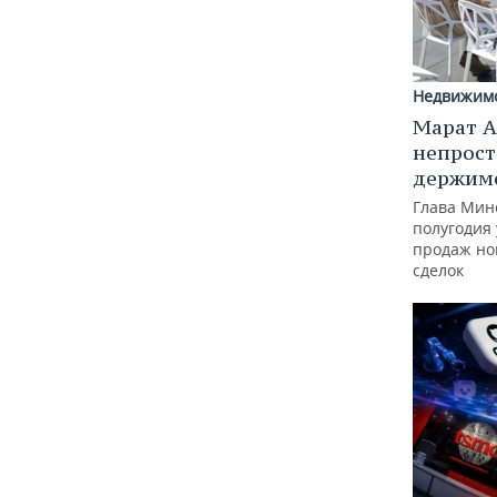
Недвижим
Марат А
непрост
держимс
Глава Минс
полугодия 
продаж но
сделок