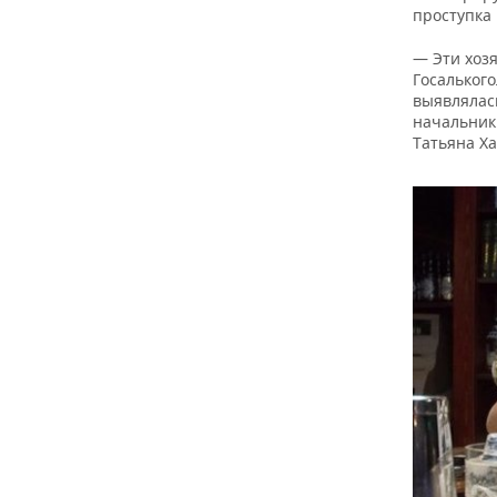
ВОДНЫЕ ВИДЫ СПОРТА
ОБРАЗОВАНИЕ
проступка 
ХОККЕЙ С МЯЧОМ
ПРОИСШЕСТВИЯ
— Эти хоз
Госалького
выявлялас
начальник
Татьяна Х