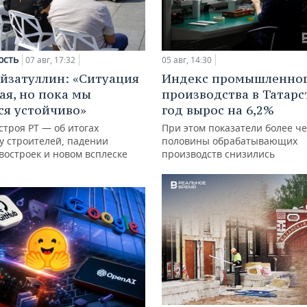
ость
07 авг, 17:32
05 авг, 14:30
йзатуллин: «Ситуация
Индекс промышленно
ая, но пока мы
производства в Татарс
я устойчиво»
год вырос на 6,2%
троя РТ — об итогах
При этом показатели более ч
у строителей, падении
половины обрабатывающих
востроек и новом всплеске
производств снизились