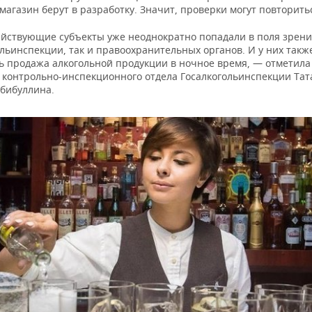
магазин берут в разработку. Значит, проверки могут повторить
яйствующие субъекты уже неоднократно попадали в поля зрени
льинспекции, так и правоохранительных органов. И у них такж
ь продажа алкогольной продукции в ночное время, — отметила
 контрольно-инспекционного отдела Госалкогольинспекции Тат
абибуллина.