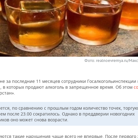
Фото: realnoevremya.ru/Мак
ане за последние 11 месяцев сотрудники Госалкогольинспекции
н, в которых продают алкоголь в запрещенное время. Об этом
с
рстан».
ется, по сравнению с прошлым годом количество точек, торгу
лем после 23.00 сократилось. Однако в преддверии новогодних
иков оно может снова возрасти.
уются такие нарушения чаще всего не впервые. После первого