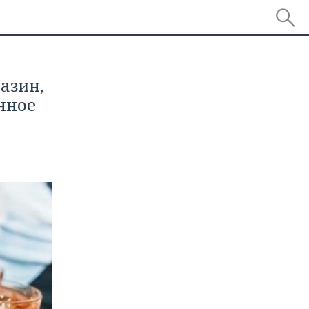
азин,
нное