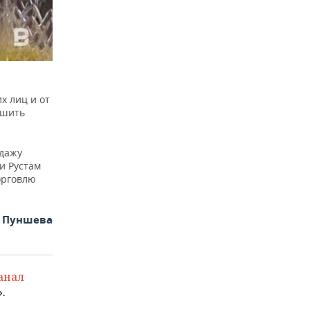
х лиц и от
ишить
дажу
и Рустам
орговлю
а Пуншева
анал
.