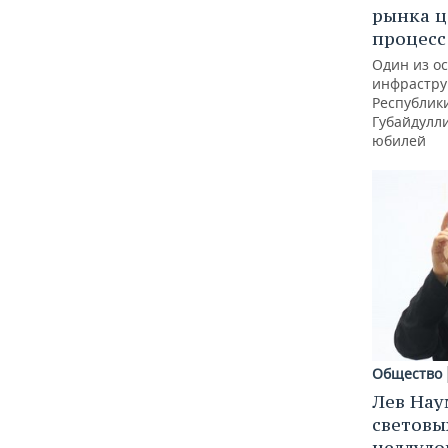
рынка ц
процес
Один из о
инфрастру
Республик
Губайдулл
юбилей
Общество
Лев Нау
световы
целлуло