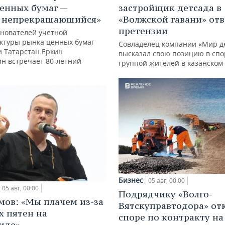
енных бумаг —
застройщик детсада в
с непрекращающийся»
«Волжской гавани» отв
претензии
снователей учетной
ктуры рынка ценных бумаг
Совладелец компании «Мир д
и Татарстан Еркин
высказал свою позицию в спо
ин встречает 80-летний
группой жителей в казанском
Бизнес
05 авг, 00:00
05 авг, 00:00
Подрядчику «Волго-
мов: «Мы плачем из-за
Вятскуправтодора» отк
х пятен на
споре по контракту на 
иде»