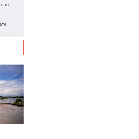
а по
ате