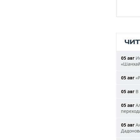
ЧИ
Ис
05 авг
«Шанха
«Р
05 авг
В 
05 авг
Ал
05 авг
переход
Ан
05 авг
Дадонова