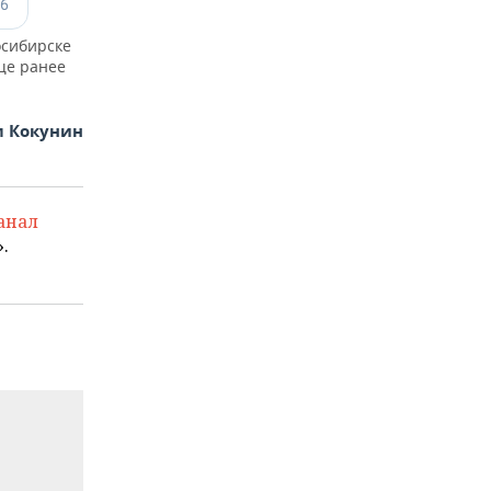
осибирске
ще ранее
 Кокунин
анал
.