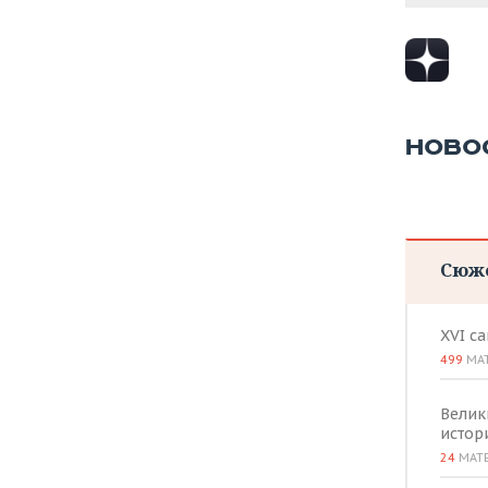
НОВО
Сюж
XVI с
499
МА
Велик
истор
24
МАТ