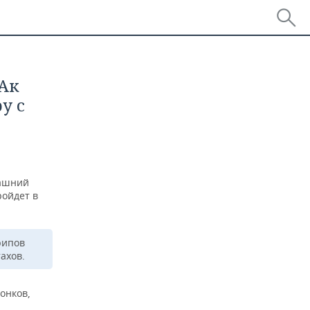
«Ак
у с
машний
ройдет в
рипов
ахов.
онков,