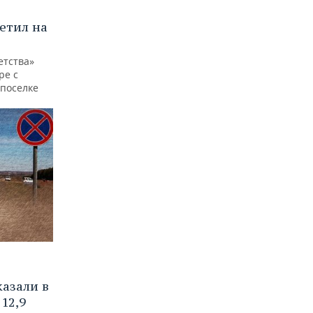
етил на
етства»
ре с
 поселке
азали в
12,9