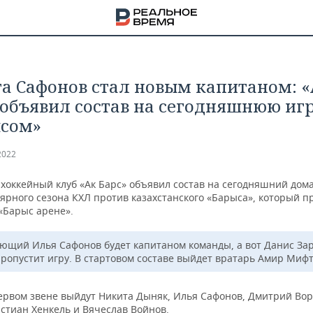
а Сафонов стал новым капитаном: 
 объявил состав на сегодняшнюю игр
сом»
2022
 хоккейный клуб «Ак Барс» объявил состав на сегодняшний до
ярного сезона КХЛ против казахстанского «Барыса», который п
«Барыс арене».
ющий Илья Сафонов будет капитаном команды, а вот Данис За
пропустит игру. В стартовом составе выйдет вратарь Амир Мифт
НА
ервом звене выйдут Никита Дыняк, Илья Сафонов, Дмитрий Вор
стиан Хенкель и Вячеслав Войнов.