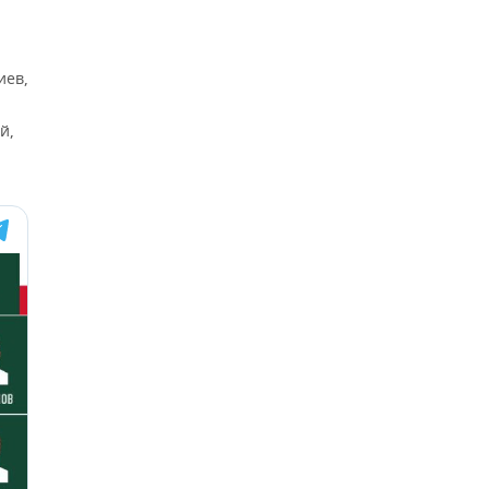
иев,
й,