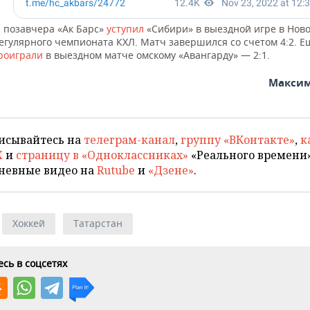
 позавчера «Ак Барс»
уступил
«Сибири» в выездной игре в Нов
егулярного чемпионата КХЛ. Матч завершился со счетом 4:2. Е
роиграли
в выездном матче омскому «Авангарду» — 2:1.
Максим
исывайтесь на
телеграм-канал
,
группу «ВКонтакте»
,
к
X
и
страницу в «Одноклассниках»
«Реального времени»
невные видео на
Rutube
и
«Дзене»
.
Хоккей
Татарстан
сь в соцсетях