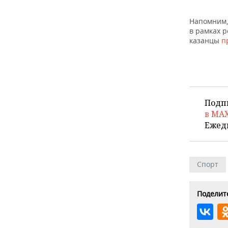
Напомним,
в рамках р
казанцы
п
Подп
в MA
Ежед
Спорт
Поделите