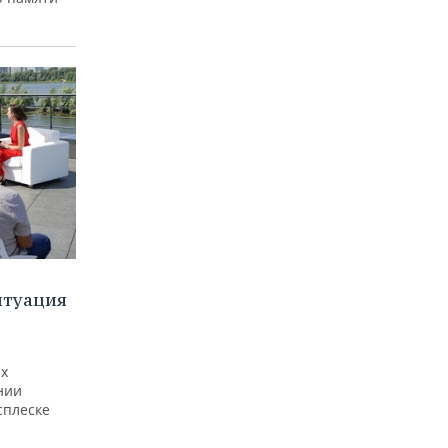
итуация
ах
нии
сплеске