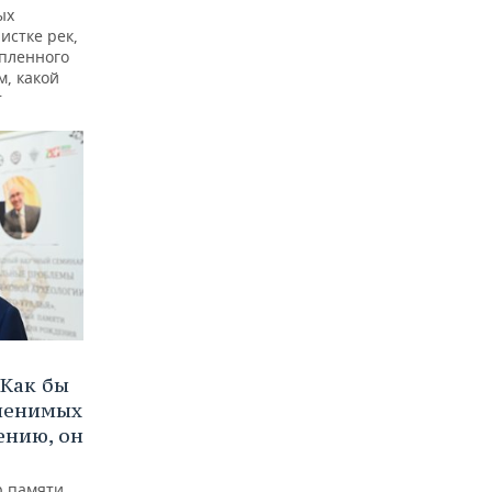
ых
истке рек,
опленного
м, какой
т
Как бы
аменимых
ению, он
р памяти