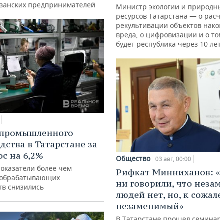
азанских предпринимателей
Министр экологии и природн
ресурсов Татарстана — о расч
рекультивации объектов нак
вреда, о цифровизации и о то
будет республика через 10 ле
 промышленного
дства в Татарстане за
ос на 6,2%
Общество
03 авг, 00:00
показатели более чем
Рифкат Минниханов: «
 обрабатывающих
ни говорили, что нез
тв снизились
людей нет, но, к сожал
незаменимый»
В Татарстане прошел семина