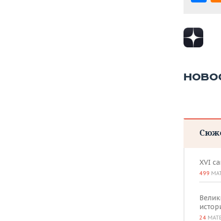
ВОДНЫЕ ВИДЫ СПОРТА
ОБРАЗОВАНИЕ
ХОККЕЙ С МЯЧОМ
ПРОИСШЕСТВИЯ
НОВО
Сюж
XVI с
499
МА
Велик
истор
24
МАТ