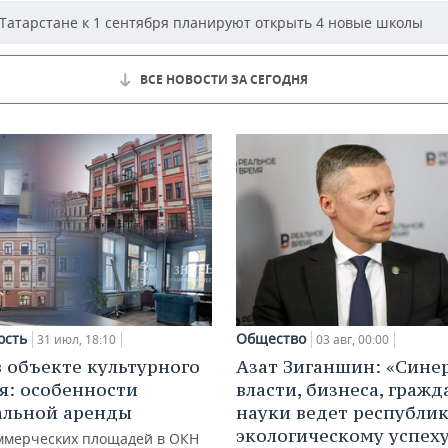
Татарстане к 1 сентября планируют открыть 4 новые школы
ВСЕ НОВОСТИ ЗА СЕГОДНЯ
ость
Общество
31 июл, 18:10
03 авг, 00:00
в объекте культурного
Азат Зиганшин: «Сине
я: особенности
власти, бизнеса, гражд
альной аренды
науки ведет республик
экологическому успех
ммерческих площадей в ОКН