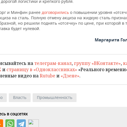
 дорогой логистики и крепкого рубля.
орг и Минфин ранее
договорились
о повышении уровня «отсеч
кциза на сталь. Полную отмену акциза на жидкую сталь призна
разной, но решили поднять «отсечку» по цене, при которой в 
тавка будет нулевой.
Маргарита Го
исывайтесь на
телеграм-канал
,
группу «ВКонтакте»
,
к
X
и
страницу в «Одноклассниках»
«Реального времени»
невные видео на
Rutube
и
«Дзене»
.
во
Власть
Промышленность
сь в соцсетях