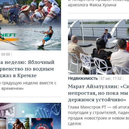
археолога Фаяза Хузина
00:00
а неделю: Яблочный
ервенство по водным
джаз в Кремле
Недвижимость
07 авг, 17:32
 грядущую неделю вместе с
Марат Айзатуллин: «С
 временем»
непростая, но пока мы
держимся устойчиво»
Глава Минстроя РТ — об итог
полугодия у строителей, паде
продаж новостроек и новом в
сделок