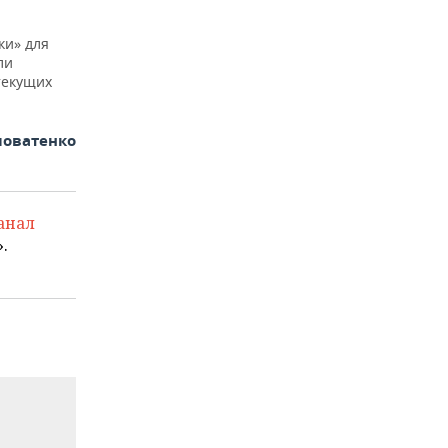
ки» для
ли
текущих
ловатенко
анал
.