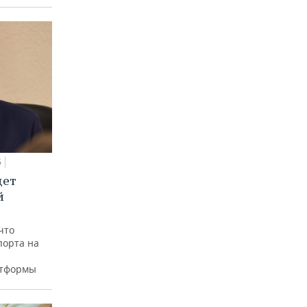
5
дет
й
что
порта на
атформы