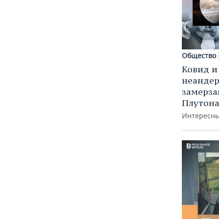
Общество
Ковид и
неандер
замерз
Плутон
Интересны