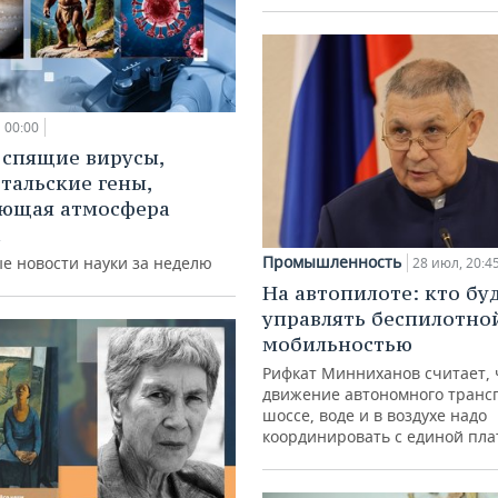
00:00
 спящие вирусы,
тальские гены,
ающая атмосфера
а
Промышленность
е новости науки за неделю
28 июл, 20:4
На автопилоте: кто бу
управлять беспилотно
мобильностью
Рифкат Минниханов считает, 
движение автономного транс
шоссе, воде и в воздухе надо
координировать с единой пл