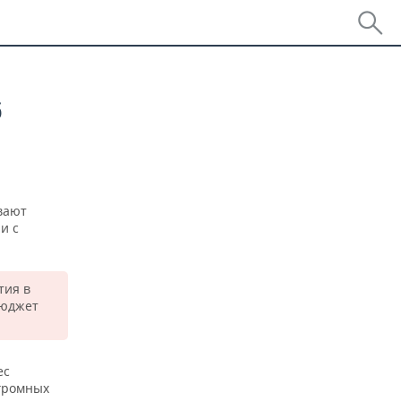
б
вают
и с
тия в
бюджет
ес
огромных