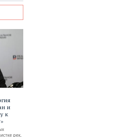
ргия
ан и
у к
у»
ых
истке рек,