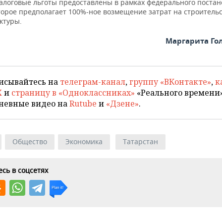
Налоговые льготы предоставлены в рамках федерального поста
торое предполагает 100%-ное возмещение затрат на строитель
ктуры.
Маргарита Го
исывайтесь на
телеграм-канал
,
группу «ВКонтакте»
,
к
X
и
страницу в «Одноклассниках»
«Реального времени»
невные видео на
Rutube
и
«Дзене»
.
Общество
Экономика
Татарстан
сь в соцсетях