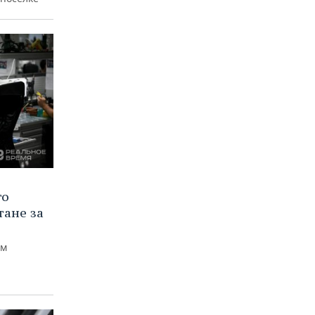
го
тане за
ем