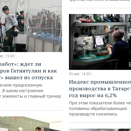
вг, 15:30
забот»: ждет ли
ров Гатиятулин и как
05 авг, 14:30
с» вышел из отпуска
Индекс промышленно
ачали предсезонную
производства в Татарс
. В каком настроении
год вырос на 6,2%
 хоккеисты и главный тренер
При этом показатели более ч
половины обрабатывающих
производств снизились