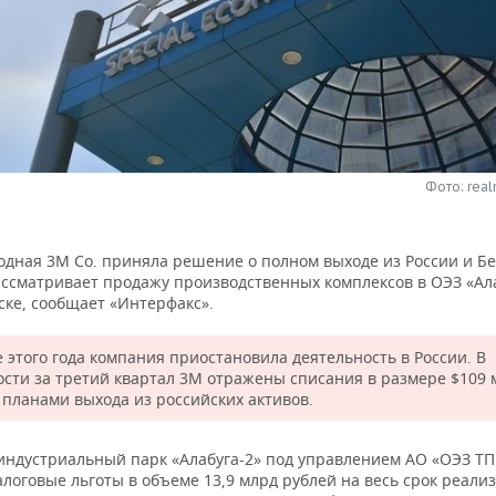
Фото: real
дная 3M Co. приняла решение о полном выходе из России и Бе
ассматривает продажу производственных комплексов в ОЭЗ «Ал
ске, сообщает «Интерфакс».
е этого года компания приостановила деятельность в России. В
ости за третий квартал 3М отражены списания в размере $109 
с планами выхода из российских активов.
 индустриальный парк «Алабуга-2» под управлением АО «ОЭЗ ТП
алоговые льготы в объеме 13,9 млрд рублей на весь срок реали