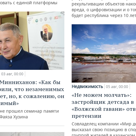
овать с единой платформы
рекультивации объектов нак
вреда, о цифровизации и о то
будет республика через 10 ле
03 авг, 00:00
Минниханов: «Как бы
Недвижимость
05 авг, 00:00
рили, что незаменимых
«Не можем молчать»:
ет, но, к сожалению, он
застройщик детсада в
нимый»
«Волжской гавани» отв
ане прошел семинар памяти
претензии
 Фаяза Хузина
Совладелец компании «Мир д
высказал свою позицию в спо
группой жителей в казанском