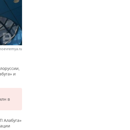
noevremya.ru
лоруссии,
абуга» и
млн в
П Алабуга»
зации