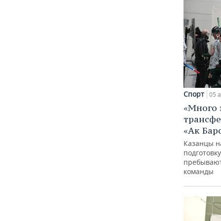
Спорт
05 а
«Много 
трансфе
«Ак Бар
Казанцы н
подготовку
пребывают
команды