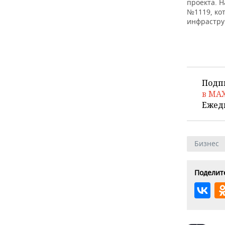
ВОДНЫЕ ВИДЫ СПОРТА
ОБРАЗОВАНИЕ
проекта. 
№1119, ко
инфрастру
ХОККЕЙ С МЯЧОМ
ПРОИСШЕСТВИЯ
Подп
в MA
Ежед
Бизнес
Поделите