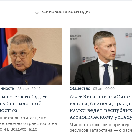
ВСЕ НОВОСТИ ЗА СЕГОДНЯ
нность
Общество
28 июл, 20:45
03 авг, 00:00
пилоте: кто будет
Азат Зиганшин: «Сине
ть беспилотной
власти, бизнеса, гражд
ностью
науки ведет республик
экологическому успех
нниханов считает, что
автономного транспорта на
Министр экологии и природн
е и в воздухе надо
ресурсов Татарстана — о расч