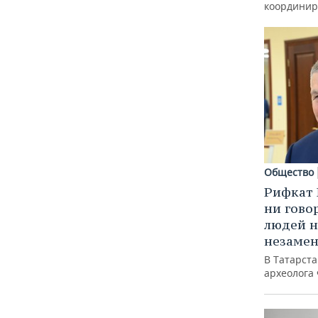
координир
Общество
Рифкат 
ни гово
людей н
незаме
В Татарст
археолога