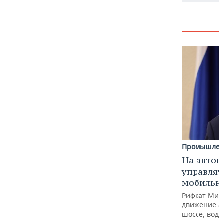
Промышле
На авто
управля
мобиль
Рифкат Ми
движение 
шоссе, вод