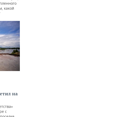
опленного
м, какой
т
етил на
етства»
ре с
 поселке