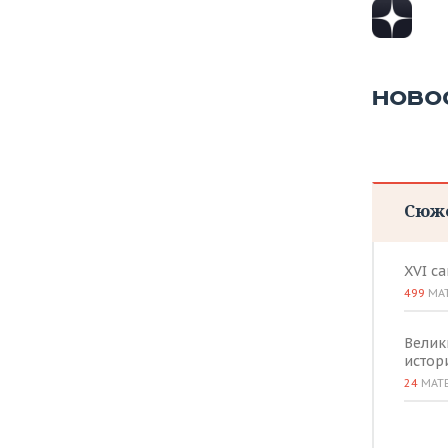
НОВО
Сюж
XVI с
499
МА
Велик
истор
24
МАТ