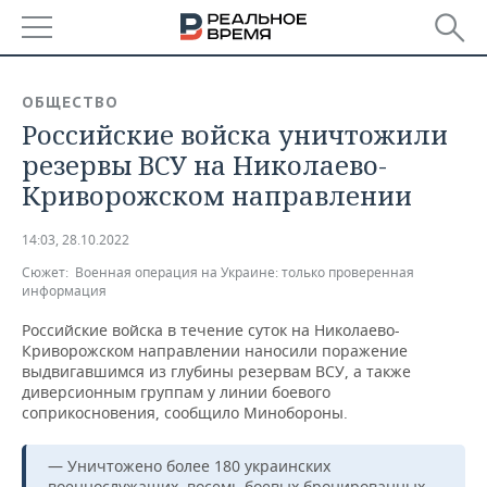
РЕГИОНЫ
ОБЩЕСТВО
Российские войска уничтожили
БАШКОРТОСТАН
НОВОСТИ
резервы ВСУ на Николаево-
ТАТАРСТАН
АНАЛИТИКА
Криворожском направлении
УДМУРТИЯ
НОВОСТИ АНАЛИТИКИ
ЭКОНОМИКА
14:03, 28.10.2022
Сюжет:
Военная операция на Украине: только проверенная
ДЕКЛАРАЦИИ О ДОХОДАХ
НОВОСТИ ЭКОНОМИКИ
ПРОМЫШЛЕННОСТЬ
информация
КОРОЛИ ГОСЗАКАЗА ПФО
ФИНАНСЫ
НОВОСТИ
НЕДВИЖИМОСТЬ
Российские войска в течение суток на Николаево-
ПРОМЫШЛЕННОСТИ
Криворожском направлении наносили поражение
выдвигавшимся из глубины резервам ВСУ, а также
ВУЗЫ ТАТАРСТАНА
БАНКИ
НОВОСТИ НЕДВИЖИМОСТИ
АВТО
диверсионным группам у линии боевого
АГРОПРОМ
соприкосновения, сообщило Минобороны.
КОМУ ПРИНАДЛЕЖАТ
БЮДЖЕТ
НОВОСТИ АВТО
БИЗНЕС
ТОРГОВЫЕ ЦЕНТРЫ
МАШИНОСТРОЕНИЕ
ТАТАРСТАНА
— Уничтожено более 180 украинских
ИНВЕСТИЦИИ
НОВОСТИ БИЗНЕСА
ТЕХНОЛОГИИ
военнослужащих, восемь боевых бронированных