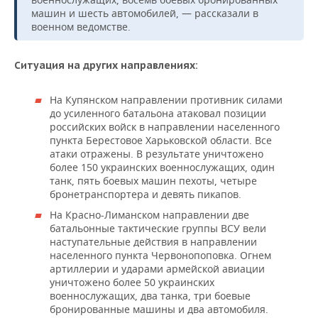
НЕФТЕХИМИЯ
машин и шесть автомобилей, — рассказали в
РОЗНИЧНАЯ ТОРГОВЛЯ
НОВОСТИ ТЕХНОЛОГИЙ
МЕРОПРИЯТИЯ
военном ведомстве.
НЕФТЬ
ТРАНСПОРТ
IT
НОВОСТИ МЕРОПРИЯТИЙ
СПОРТ
Ситуация на других направлениях:
ОПК
УСЛУГИ
МЕДИА
ВЫЕЗДНАЯ РЕДАКЦИЯ
НОВОСТИ СПОРТА
ОБЩЕСТВО
На Купянском направлении противник силами
ЭНЕРГЕТИКА
до усиленного батальона атаковал позиции
ТЕЛЕКОММУНИКАЦИИ
БИЗНЕС-БРАНЧИ
ФУТБОЛ
НОВОСТИ ОБЩЕСТВА
ФОТОГАЛЕРЕЯ
российских войск в направлении населенного
пункта Берестовое Харьковской области. Все
атаки отражены. В результате уничтожено
ONLINE-КОНФЕРЕНЦИИ
ХОККЕЙ
ВЛАСТЬ
СЮЖЕТЫ
более 150 украинских военнослужащих, один
танк, пять боевых машин пехоты, четыре
ОТКРЫТАЯ ЛЕКЦИЯ
БАСКЕТБОЛ
ИНФРАСТРУКТУРА
СПРАВОЧНИК
бронетранспортера и девять пикапов.
На Красно-Лиманском направлении две
ВОЛЕЙБОЛ
ИСТОРИЯ
СПИСОК ПЕРСОН
ПОЛНАЯ ВЕРСИЯ
батальонные тактические группы ВСУ вели
наступательные действия в направлении
КИБЕРСПОРТ
КУЛЬТУРА
СПИСОК КОМПАНИЙ
населенного пункта Червонопоповка. Огнем
артиллерии и ударами армейской авиации
уничтожено более 50 украинских
ФИГУРНОЕ КАТАНИЕ
МЕДИЦИНА
военнослужащих, два танка, три боевые
бронированные машины и два автомобиля.