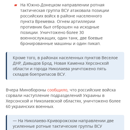
ВОДНЫЕ ВИДЫ СПОРТА
ОБРАЗОВАНИЕ
На Южно-Донецком направлении ротная
тактическая группа ВСУ атаковала позиции
ХОККЕЙ С МЯЧОМ
ПРОИСШЕСТВИЯ
российских войск в районе населенного
пункта Времевка. Огнем артиллерии
противник был отброшен на исходные
позиции. Уничтожено более 30
военнослужащих, один танк, две боевые
бронированные машины и один пикап.
Кроме того, в районах населенных пунктов Веселое
ДНР, Давыдов Брод, Новая Каменка Херсонской
области и города Николаева уничтожено пять
складов боеприпасов ВСУ.
Вчера Минобороны
сообщило
, что российские войска
сорвали наступление подразделений Украины в
Херсонской и Николаевской областях, уничтожено более
60 украинских военных.
— На Николаево-Криворожском направлении две
усиленные ротные тактические группы ВСУ