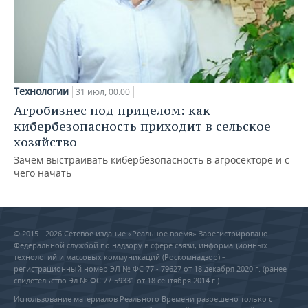
Технологии
31 июл, 00:00
Агробизнес под прицелом: как
кибербезопасность приходит в сельское
хозяйство
Зачем выстраивать кибербезопасность в агросекторе и с
чего начать
© 2015 - 2026 Сетевое издание «Реальное время» Зарегистрировано
Федеральной службой по надзору в сфере связи, информационных
технологий и массовых коммуникаций (Роскомнадзор) –
регистрационный номер ЭЛ № ФС 77 - 79627 от 18 декабря 2020 г. (ранее
свидетельство Эл № ФС 77-59331 от 18 сентября 2014 г.)
Использование материалов Реального Времени разрешено только с