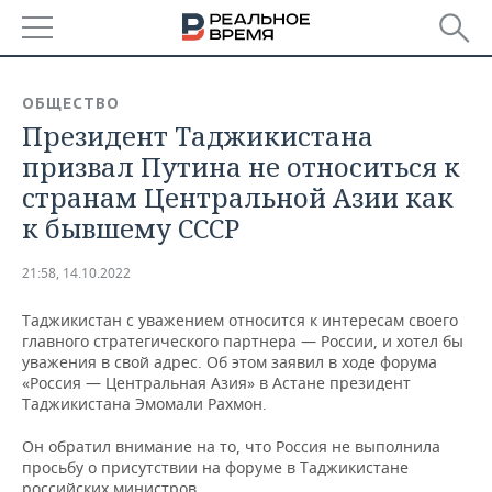
РЕГИОНЫ
ОБЩЕСТВО
Президент Таджикистана
БАШКОРТОСТАН
НОВОСТИ
призвал Путина не относиться к
ТАТАРСТАН
АНАЛИТИКА
странам Центральной Азии как
к бывшему СССР
УДМУРТИЯ
НОВОСТИ АНАЛИТИКИ
ЭКОНОМИКА
21:58, 14.10.2022
ДЕКЛАРАЦИИ О ДОХОДАХ
НОВОСТИ ЭКОНОМИКИ
ПРОМЫШЛЕННОСТЬ
Таджикистан с уважением относится к интересам своего
КОРОЛИ ГОСЗАКАЗА ПФО
ФИНАНСЫ
НОВОСТИ
НЕДВИЖИМОСТЬ
главного стратегического партнера — России, и хотел бы
ПРОМЫШЛЕННОСТИ
уважения в свой адрес. Об этом заявил в ходе форума
ВУЗЫ ТАТАРСТАНА
БАНКИ
НОВОСТИ НЕДВИЖИМОСТИ
АВТО
«Россия — Центральная Азия» в Астане президент
АГРОПРОМ
Таджикистана Эмомали Рахмон.
КОМУ ПРИНАДЛЕЖАТ
БЮДЖЕТ
НОВОСТИ АВТО
БИЗНЕС
Он обратил внимание на то, что Россия не выполнила
ТОРГОВЫЕ ЦЕНТРЫ
МАШИНОСТРОЕНИЕ
ТАТАРСТАНА
просьбу о присутствии на форуме в Таджикистане
ИНВЕСТИЦИИ
НОВОСТИ БИЗНЕСА
ТЕХНОЛОГИИ
российских министров.