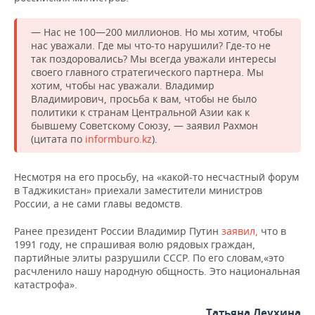
НЕФТЕХИМИЯ
РОЗНИЧНАЯ ТОРГОВЛЯ
НОВОСТИ ТЕХНОЛОГИЙ
МЕРОПРИЯТИЯ
— Нас не 100—200 миллионов. Но мы хотим, чтобы
НЕФТЬ
нас уважали. Где мы что-то нарушили? Где-то не
ТРАНСПОРТ
IT
НОВОСТИ МЕРОПРИЯТИЙ
СПОРТ
так поздоровались? Мы всегда уважали интересы
ОПК
своего главного стратегического партнера. Мы
хотим, чтобы нас уважали. Владимир
УСЛУГИ
МЕДИА
ВЫЕЗДНАЯ РЕДАКЦИЯ
НОВОСТИ СПОРТА
ОБЩЕСТВО
Владимирович, просьба к вам, чтобы не было
ЭНЕРГЕТИКА
политики к странам Центральной Азии как к
ТЕЛЕКОММУНИКАЦИИ
БИЗНЕС-БРАНЧИ
ФУТБОЛ
НОВОСТИ ОБЩЕСТВА
ФОТОГАЛЕРЕЯ
бывшему Советскому Союзу, — заявил Рахмон
(цитата по
informburo.kz
).
ONLINE-КОНФЕРЕНЦИИ
ХОККЕЙ
ВЛАСТЬ
СЮЖЕТЫ
Несмотря на его просьбу, на «какой-то несчастный форум
ОТКРЫТАЯ ЛЕКЦИЯ
БАСКЕТБОЛ
ИНФРАСТРУКТУРА
СПРАВОЧНИК
в Таджикистан» приехали заместители министров
России, а не сами главы ведомств.
ВОЛЕЙБОЛ
ИСТОРИЯ
СПИСОК ПЕРСОН
ПОЛНАЯ ВЕРСИЯ
Ранее президент России Владимир Путин
заявил,
что в
1991 году, не спрашивая волю рядовых граждан,
КИБЕРСПОРТ
КУЛЬТУРА
СПИСОК КОМПАНИЙ
партийные элиты разрушили СССР. По его словам,«это
расчленило нашу народную общность. Это национальная
катастрофа».
ФИГУРНОЕ КАТАНИЕ
МЕДИЦИНА
Татьяна Леухина