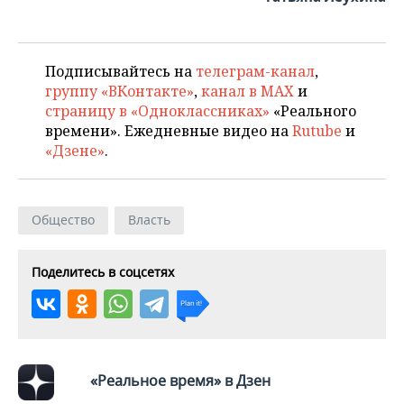
ВОДНЫЕ ВИДЫ СПОРТА
ОБРАЗОВАНИЕ
ХОККЕЙ С МЯЧОМ
ПРОИСШЕСТВИЯ
Подписывайтесь на
телеграм-канал
,
группу «ВКонтакте»
,
канал в MAX
и
страницу в «Одноклассниках»
«Реального
времени». Ежедневные видео на
Rutube
и
«Дзене»
.
Общество
Власть
Поделитесь в соцсетях
«Реальное время» в Дзен