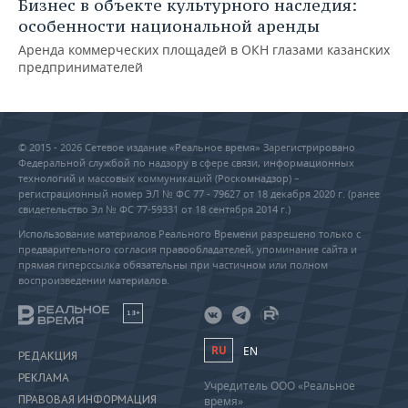
Бизнес в объекте культурного наследия:
особенности национальной аренды
Аренда коммерческих площадей в ОКН глазами казанских
предпринимателей
© 2015 - 2026 Сетевое издание «Реальное время» Зарегистрировано
Федеральной службой по надзору в сфере связи, информационных
технологий и массовых коммуникаций (Роскомнадзор) –
регистрационный номер ЭЛ № ФС 77 - 79627 от 18 декабря 2020 г. (ранее
свидетельство Эл № ФС 77-59331 от 18 сентября 2014 г.)
Использование материалов Реального Времени разрешено только с
предварительного согласия правообладателей, упоминание сайта и
прямая гиперссылка обязательны при частичном или полном
воспроизведении материалов.
18+
RU
EN
РЕДАКЦИЯ
РЕКЛАМА
Учредитель ООО «Реальное
ПРАВОВАЯ ИНФОРМАЦИЯ
время»