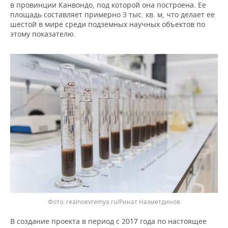
ВОДНЫЕ ВИДЫ СПОРТА
ОБРАЗОВАНИЕ
в провинции Канвондо, под которой она построена. Ее
площадь составляет примерно 3 тыс. кв. м, что делает ее
шестой в мире среди подземных научных объектов по
ХОККЕЙ С МЯЧОМ
ПРОИСШЕСТВИЯ
этому показателю.
realnoevremya.ru/Ринат Назметдинов
В создание проекта в период с 2017 года по настоящее