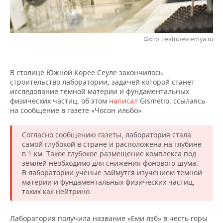
НЕФТЕХИМИЯ
РОЗНИЧНАЯ ТОРГОВЛЯ
НОВОСТИ ТЕХНОЛОГИЙ
МЕРОПРИЯТИЯ
НЕФТЬ
Фото: realnoevremya.ru
ТРАНСПОРТ
IT
НОВОСТИ МЕРОПРИЯТИЙ
СПОРТ
ОПК
УСЛУГИ
МЕДИА
ВЫЕЗДНАЯ РЕДАКЦИЯ
НОВОСТИ СПОРТА
ОБЩЕСТВО
ЭНЕРГЕТИКА
В столице Южной Корее Сеуле закончилось
строительство лаборатории, задачей которой станет
ТЕЛЕКОММУНИКАЦИИ
БИЗНЕС-БРАНЧИ
ФУТБОЛ
НОВОСТИ ОБЩЕСТВА
ФОТОГАЛЕРЕЯ
исследование темной материи и фундаментальных
физических частиц, об этом
написал
Gismetio, ссылаясь
ONLINE-КОНФЕРЕНЦИИ
ХОККЕЙ
ВЛАСТЬ
СЮЖЕТЫ
на сообщение в газете «Чосон ильбо».
ОТКРЫТАЯ ЛЕКЦИЯ
БАСКЕТБОЛ
ИНФРАСТРУКТУРА
СПРАВОЧНИК
Согласно сообщению газеты, лаборатория стала
самой глубокой в стране и расположена на глубине
в 1 км. Такое глубокое размещение комплекса под
ВОЛЕЙБОЛ
ИСТОРИЯ
СПИСОК ПЕРСОН
ПОЛНАЯ ВЕРСИЯ
землей необходимо для снижения фонового шума.
В лаборатории ученые займутся изучением темной
КИБЕРСПОРТ
КУЛЬТУРА
СПИСОК КОМПАНИЙ
материи и фундаментальных физических частиц,
таких как нейтрино.
ФИГУРНОЕ КАТАНИЕ
МЕДИЦИНА
Лаборатория получила название «Еми лэб» в честь горы