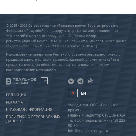
© 2015 - 2026 Сетевое издание «Реальное время» Зарегистрировано
Федеральной службой по надзору в сфере связи, информационных
технологий и массовых коммуникаций (Роскомнадзор) –
регистрационный номер ЭЛ № ФС 77 - 79627 от 18 декабря 2020 г. (ранее
свидетельство Эл № ФС 77-59331 от 18 сентября 2014 г.)
Использование материалов Реального Времени разрешено только с
предварительного согласия правообладателей, упоминание сайта и
прямая гиперссылка обязательны при частичном или полном
воспроизведении материалов.
18+
RU
EN
РЕДАКЦИЯ
РЕКЛАМА
Учредитель ООО «Реальное
ПРАВОВАЯ ИНФОРМАЦИЯ
время»
Главный редактор Саушина А.А.
ПОЛИТИКА О ПЕРСОНАЛЬНЫХ
Телефон редакции: +7 (843) 222-
ДАННЫХ
90-80
info@realnoevremya.ru