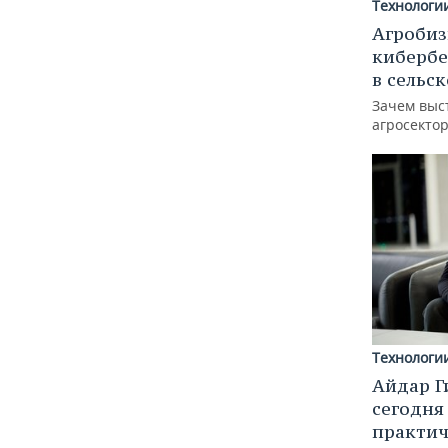
Технологи
Агробиз
кибербе
в сельс
Зачем выс
агросектор
Технологи
Айдар Г
сегодня
практич