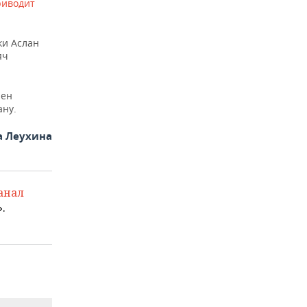
риводит
ки Аслан
яч
рен
ану.
а Леухина
анал
.