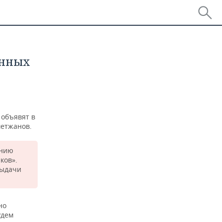
енных
 объявят в
метжанов.
анию
ков».
выдачи
но
удем