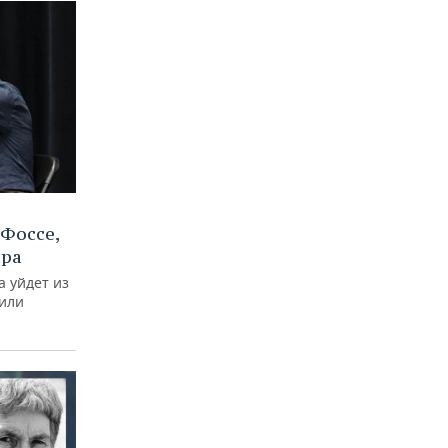
Фоссе,
ира
а уйдет из
тили