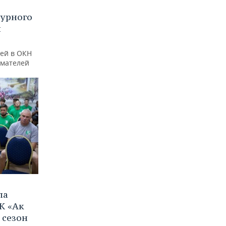
турного
и
ей в ОКН
имателей
ла
К «Ак
 сезон