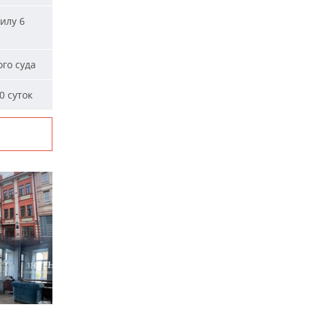
илу 6
го суда
0 суток