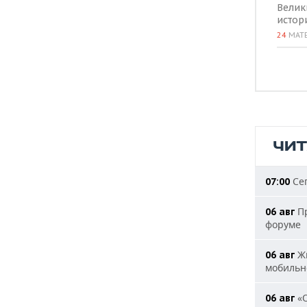
Велик
истор
24
МАТ
ЧИ
Сег
07:00
Пр
06 авг
форуме
Жи
06 авг
мобильн
«О
06 авг