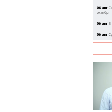
Со
06 авг
октября
В 
06 авг
Су
06 авг