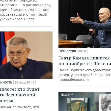
кологии и природных
атарстана — о расчистке рек,
ации объектов накопленного
ифровизации и о том, какой
ублика через 10 лет
Общество
00:00
Театр Камала лишится 
но приобретет Шексп
Пьеса норвежского драматург
репертуара в декабре: запре
правообладатели
нность
28 июл, 20:45
пилоте: кто будет
ть беспилотной
ностью
нниханов считает, что