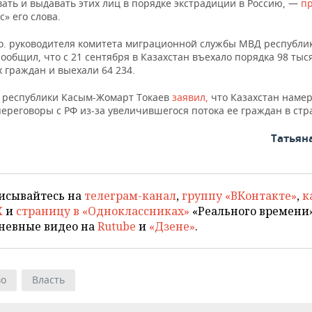
ать и выдавать этих лиц в порядке экстрадиции в Россию, —
п
» его слова.
.о. руководителя комитета миграционной службы МВД республи
ообщил, что с 21 сентября в Казахстан въехало порядка 98 тыс
 граждан и выехали 64 234.
 республики Касым-Жомарт Токаев
заявил,
что Казахстан наме
ереговоры с РФ из-за увеличившегося потока ее граждан в стр
Татьян
исывайтесь на
телеграм-канал
,
группу «ВКонтакте»
,
к
X
и
страницу в «Одноклассниках»
«Реального времени»
невные видео на
Rutube
и
«Дзене»
.
во
Власть