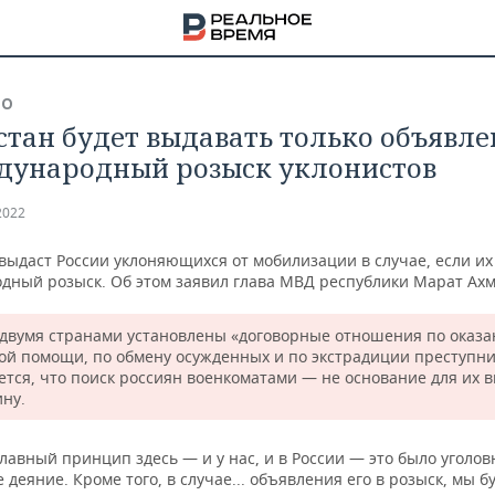
ВО
стан будет выдавать только объявл
дународный розыск уклонистов
2022
выдаст России уклоняющихся от мобилизации в случае, если их
дный розыск. Об этом заявил глава МВД республики Марат Ах
двумя странами установлены «договорные отношения по оказ
ой помощи, по обмену осужденных и по экстрадиции преступни
ется, что поиск россиян военкоматами — не основание для их 
ину.
НА
авный принцип здесь — и у нас, и в России — это было уголов
 деяние. Кроме того, в случае... объявления его в розыск, мы б