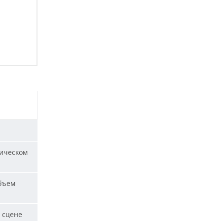
ическом
бъем
 сцене