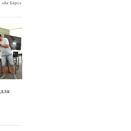
 «Ак Барс»
 для