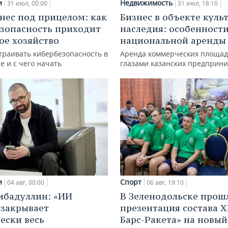
и
Недвижимость
31 июл, 00:00
31 июл, 18:10
нес под прицелом: как
Бизнес в объекте куль
зопасность приходит
наследия: особенност
кое хозяйство
национальной аренды
траивать кибербезопасность в
Аренда коммерческих площад
е и с чего начать
глазами казанских предприн
и
Спорт
04 авг, 00:00
06 авг, 19:10
ибадуллин: «ИИ
В Зеленодольске прош
 закрывает
презентация состава Х
ески весь
Барс-Ракета» на новый