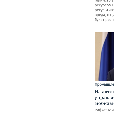
Министр э
ресурсов Т
рекультив
вреда, о ц
будет респ
Промышле
На авто
управля
мобиль
Рифкат Ми