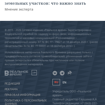
земельных участков: что важно знать
Мнение эксперта
© 2015 - 2026 Сетевое издание «Реальное время» Зарегистрировано
Федеральной службой по надзору в сфере связи, информационных
технологий и массовых коммуникаций (Роскомнадзор) –
регистрационный номер ЭЛ № ФС 77 - 79627 от 18 декабря 2020 г. (ранее
свидетельство Эл № ФС 77-59331 от 18 сентября 2014 г.)
Использование материалов Реального Времени разрешено только с
предварительного согласия правообладателей, упоминание сайта и
прямая гиперссылка обязательны при частичном или полном
воспроизведении материалов.
18+
RU
EN
РЕДАКЦИЯ
РЕКЛАМА
Учредитель ООО «Реальное
ПРАВОВАЯ ИНФОРМАЦИЯ
время»
Главный редактор Саушина А.А.
ПОЛИТИКА О ПЕРСОНАЛЬНЫХ
Телефон редакции: +7 (843) 222-
ДАННЫХ