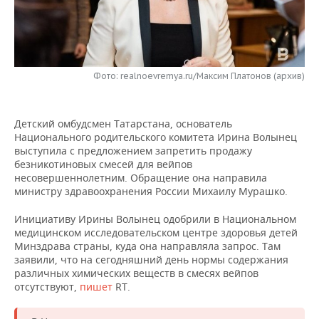
НЕФТЕХИМИЯ
РОЗНИЧНАЯ ТОРГОВЛЯ
НОВОСТИ ТЕХНОЛОГИЙ
МЕРОПРИЯТИЯ
НЕФТЬ
ТРАНСПОРТ
IT
НОВОСТИ МЕРОПРИЯТИЙ
СПОРТ
ОПК
Фото: realnoevremya.ru/Максим Платонов (архив)
УСЛУГИ
МЕДИА
ВЫЕЗДНАЯ РЕДАКЦИЯ
НОВОСТИ СПОРТА
ОБЩЕСТВО
ЭНЕРГЕТИКА
Детский омбудсмен Татарстана, основатель
ТЕЛЕКОММУНИКАЦИИ
БИЗНЕС-БРАНЧИ
ФУТБОЛ
НОВОСТИ ОБЩЕСТВА
ФОТОГАЛЕРЕЯ
Национального родительского комитета Ирина Волынец
выступила с предложением запретить продажу
ONLINE-КОНФЕРЕНЦИИ
ХОККЕЙ
ВЛАСТЬ
СЮЖЕТЫ
безникотиновых смесей для вейпов
несовершеннолетним. Обращение она направила
ОТКРЫТАЯ ЛЕКЦИЯ
БАСКЕТБОЛ
ИНФРАСТРУКТУРА
СПРАВОЧНИК
министру здравоохранения России Михаилу Мурашко.
Инициативу Ирины Волынец одобрили в Национальном
ВОЛЕЙБОЛ
ИСТОРИЯ
СПИСОК ПЕРСОН
ПОЛНАЯ ВЕРСИЯ
медицинском исследовательском центре здоровья детей
Минздрава страны, куда она направляла запрос. Там
КИБЕРСПОРТ
КУЛЬТУРА
СПИСОК КОМПАНИЙ
заявили, что на сегодняшний день нормы содержания
различных химических веществ в смесях вейпов
отсутствуют,
пишет
RT.
ФИГУРНОЕ КАТАНИЕ
МЕДИЦИНА