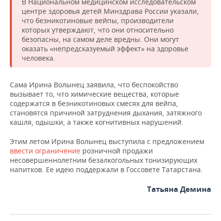
ВОДНЫЕ ВИДЫ СПОРТА
ОБРАЗОВАНИЕ
В Национальном медицинском исследовательском
центре здоровья детей Минздрава России указали,
что безникотиновые вейпы, производители
ХОККЕЙ С МЯЧОМ
ПРОИСШЕСТВИЯ
которых утверждают, что они относительно
безопасны, на самом деле вредны. Они могут
оказать «непредсказуемый эффект» на здоровье
человека.
Сама Ирина Волынец заявила, что беспокойство
вызывает то, что химические вещества, которые
содержатся в безникотиновых смесях для вейпа,
становятся причиной затруднения дыхания, затяжного
кашля, одышки, а также когнитивных нарушений.
Этим летом Ирина Волынец выступила с предложением
ввести ограничение
розничной продажи
несовершеннолетним безалкогольных тонизирующих
напитков. Ее идею поддержали в Госсовете Татарстана.
Татьяна Демина