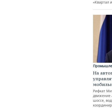
«Квартал 
Промышле
На авто
управля
мобиль
Рифкат Ми
движение 
шоссе, вод
координир