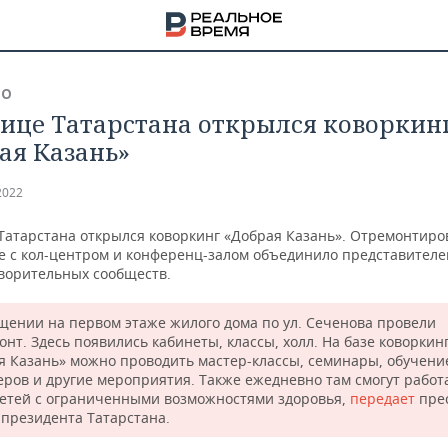
ВО
лице Татарстана открылся коворкин
ая Казань»
2022
 Татарстана открылся коворкинг «Добрая Казань». Отремонтир
 с кол-центром и конференц-залом объединило представителе
творительных сообществ.
щении на первом этаже жилого дома по ул. Сеченова провели
онт. Здесь появились кабинеты, классы, холл. На базе коворкин
я Казань» можно проводить мастер-классы, семинары, обучени
еров и другие мероприятия. Также ежедневно там смогут работ
НА
етей с ограниченными возможностями здоровья,
передает
пре
 президента Татарстана.