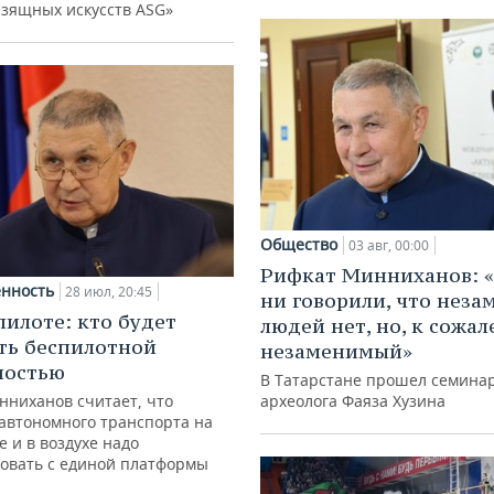
изящных искусств ASG»
Общество
03 авг, 00:00
Рифкат Минниханов: «
нность
28 июл, 20:45
ни говорили, что нез
пилоте: кто будет
людей нет, но, к сожал
ть беспилотной
незаменимый»
ностью
В Татарстане прошел семина
нниханов считает, что
археолога Фаяза Хузина
автономного транспорта на
е и в воздухе надо
овать с единой платформы