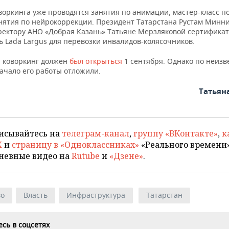
воркинга уже проводятся занятия по анимации, мастер-класс п
анятия по нейрокоррекции. Президент Татарстана Рустам Минн
ректору АНО «Добрая Казань» Татьяне Мерзляковой сертификат
ь Lada Largus для перевозки инвалидов-колясочников.
 коворкинг должен
был открыться
1 сентября. Однако по неизв
ачало его работы отложили.
Татьян
исывайтесь на
телеграм-канал
,
группу «ВКонтакте»
,
к
X
и
страницу в «Одноклассниках»
«Реального времени»
невные видео на
Rutube
и
«Дзене»
.
во
Власть
Инфраструктура
Татарстан
сь в соцсетях