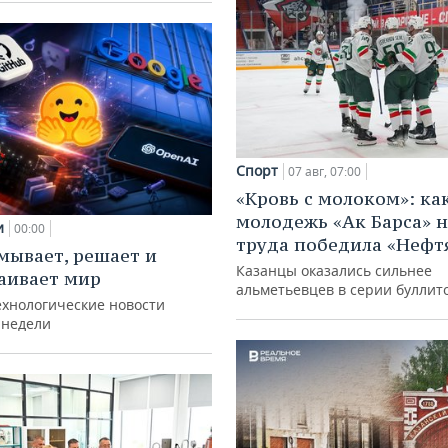
Спорт
07 авг, 07:00
«Кровь с молоком»: ка
молодежь «Ак Барса» н
и
00:00
труда победила «Нефт
мывает, решает и
Казанцы оказались сильнее
аивает мир
альметьевцев в серии буллит
ехнологические новости
 недели