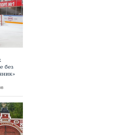
к
е без
яник»
ов