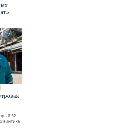
ных
нать
етровая
а
торый 32
го винтика