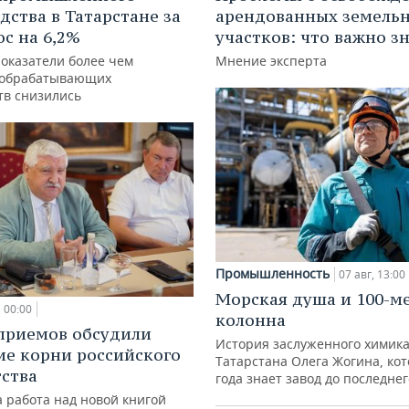
дства в Татарстане за
арендованных земель
ос на 6,2%
участков: что важно з
показатели более чем
Мнение эксперта
 обрабатывающих
тв снизились
Промышленность
07 авг, 13:00
Морская душа и 100-м
00:00
колонна
приемов обсудили
История заслуженного химик
ие корни российского
Татарстана Олега Жогина, ко
ства
года знает завод до последне
 работа над новой книгой