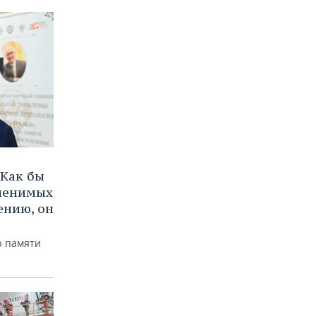
Как бы
аменимых
ению, он
р памяти