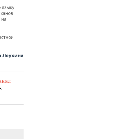
о языку
иханов
 на
естной
а Леухина
анал
.