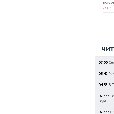
истор
24
МАТ
ЧИ
Сег
07:00
Реж
05:42
В Т
04:53
То
07 авг
года
Пе
07 авг