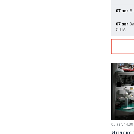
В 
07 авг
За
07 авг
США
05 авг, 14:30
Индекс