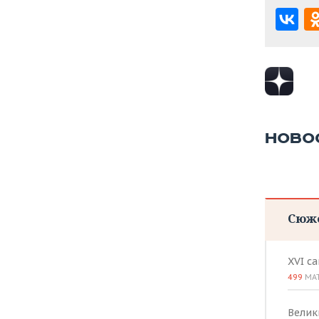
ВОДНЫЕ ВИДЫ СПОРТА
ОБРАЗОВАНИЕ
ХОККЕЙ С МЯЧОМ
ПРОИСШЕСТВИЯ
НОВО
Сюж
XVI с
499
МА
Велик