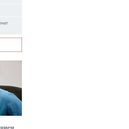
енат
ением