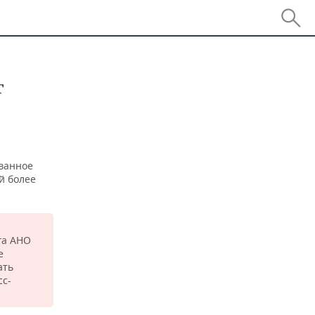
г
ованное
й более
га АНО
е
ать
сс-