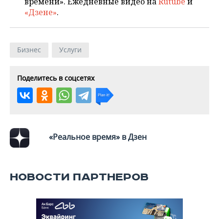
времени». Ежедневные видео на
Rutube
и
ВОДНЫЕ ВИДЫ СПОРТА
ОБРАЗОВАНИЕ
«Дзене»
.
ХОККЕЙ С МЯЧОМ
ПРОИСШЕСТВИЯ
Бизнес
Услуги
Поделитесь в соцсетях
«Реальное время» в Дзен
НОВОСТИ ПАРТНЕРОВ