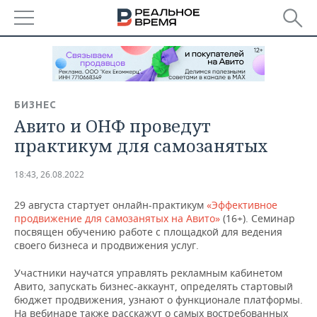
РЕГИОНЫ
БАШКОРТОСТАН
НОВОСТИ
БИЗНЕС
ТАТАРСТАН
АНАЛИТИКА
Авито и ОНФ проведут
практикум для самозанятых
УДМУРТИЯ
НОВОСТИ АНАЛИТИКИ
ЭКОНОМИКА
18:43, 26.08.2022
ДЕКЛАРАЦИИ О ДОХОДАХ
НОВОСТИ ЭКОНОМИКИ
ПРОМЫШЛЕННОСТЬ
29 августа стартует онлайн-практикум
«Эффективное
КОРОЛИ ГОСЗАКАЗА ПФО
ФИНАНСЫ
НОВОСТИ
НЕДВИЖИМОСТЬ
продвижение для самозанятых на Авито»
(16+). Семинар
ПРОМЫШЛЕННОСТИ
посвящен обучению работе с площадкой для ведения
своего бизнеса и продвижения услуг.
ВУЗЫ ТАТАРСТАНА
БАНКИ
НОВОСТИ НЕДВИЖИМОСТИ
АВТО
АГРОПРОМ
Участники научатся управлять рекламным кабинетом
КОМУ ПРИНАДЛЕЖАТ
БЮДЖЕТ
НОВОСТИ АВТО
БИЗНЕС
Авито, запускать бизнес-аккаунт, определять стартовый
ТОРГОВЫЕ ЦЕНТРЫ
МАШИНОСТРОЕНИЕ
ТАТАРСТАНА
бюджет продвижения, узнают о функционале платформы.
ИНВЕСТИЦИИ
НОВОСТИ БИЗНЕСА
ТЕХНОЛОГИИ
На вебинаре также расскажут о самых востребованных