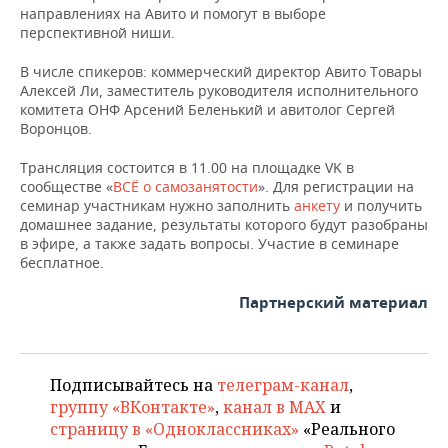
НЕФТЕХИМИЯ
направлениях на Авито и помогут в выборе
перспективной ниши.
РОЗНИЧНАЯ ТОРГОВЛЯ
НОВОСТИ ТЕХНОЛОГИЙ
МЕРОПРИЯТИЯ
НЕФТЬ
В числе спикеров: коммерческий директор Авито Товары
ТРАНСПОРТ
IT
НОВОСТИ МЕРОПРИЯТИЙ
СПОРТ
Алексей Ли, заместитель руководителя исполнительного
ОПК
комитета ОНФ Арсений Беленький и авитолог Сергей
Воронцов.
УСЛУГИ
МЕДИА
ВЫЕЗДНАЯ РЕДАКЦИЯ
НОВОСТИ СПОРТА
ОБЩЕСТВО
ЭНЕРГЕТИКА
Трансляция состоится в 11.00 на площадке VK в
ТЕЛЕКОММУНИКАЦИИ
БИЗНЕС-БРАНЧИ
ФУТБОЛ
НОВОСТИ ОБЩЕСТВА
ФОТОГАЛЕРЕЯ
сообществе «
ВСЁ о самозанятости
». Для регистрации на
семинар участникам нужно заполнить
анкету
и получить
ONLINE-КОНФЕРЕНЦИИ
ХОККЕЙ
ВЛАСТЬ
СЮЖЕТЫ
домашнее задание, результаты которого будут разобраны
в эфире, а также задать вопросы. Участие в семинаре
бесплатное.
ОТКРЫТАЯ ЛЕКЦИЯ
БАСКЕТБОЛ
ИНФРАСТРУКТУРА
СПРАВОЧНИК
Партнерский материал
ВОЛЕЙБОЛ
ИСТОРИЯ
СПИСОК ПЕРСОН
ПОЛНАЯ ВЕРСИЯ
КИБЕРСПОРТ
КУЛЬТУРА
СПИСОК КОМПАНИЙ
Подписывайтесь на
телеграм-канал
,
ФИГУРНОЕ КАТАНИЕ
МЕДИЦИНА
группу «ВКонтакте»
,
канал в MAX
и
страницу в «Одноклассниках»
«Реального