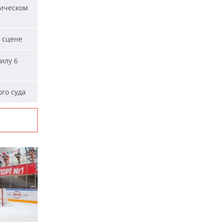
ическом
 сцене
илу 6
го суда