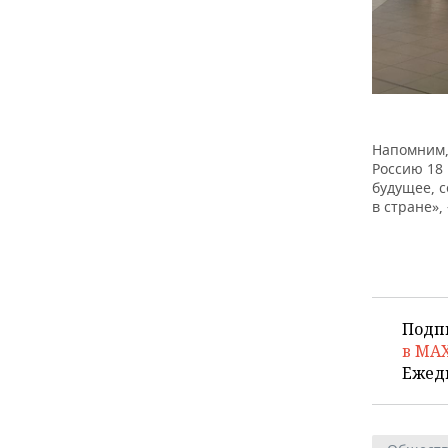
Напомним,
Россию 18
будущее, 
в стране»,
Подп
в MA
Ежед