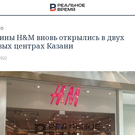
ВО
ины H&M вновь открылись в двух
вых центрах Казани
2022
НА