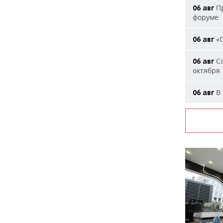
Пр
06 авг
форуме
«О
06 авг
Со
06 авг
октября
В 
06 авг