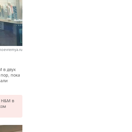
noevremya.ru
 в двух
 пор, пока
зали
в H&M в
ком