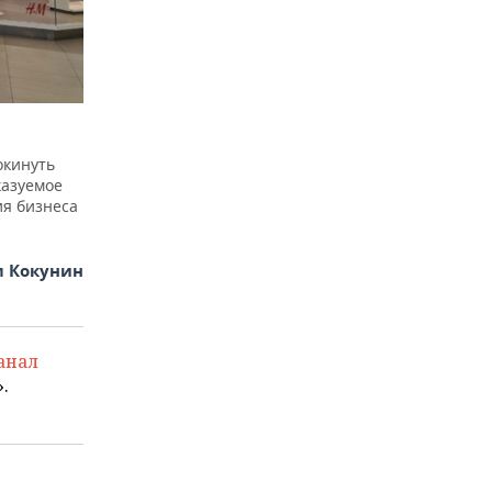
кинуть
казуемое
ия бизнеса
 Кокунин
анал
.