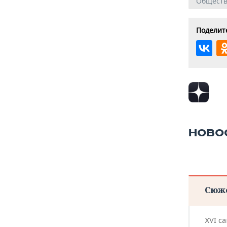
Общест
Поделите
НОВО
Сюж
XVI с