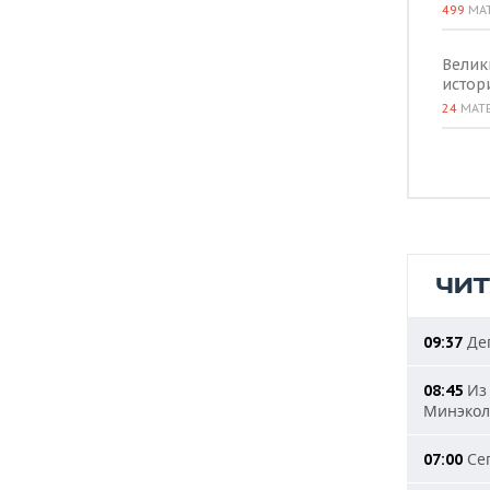
499
МА
Велик
истор
24
МАТ
ЧИ
Деп
09:37
Из 
08:45
Минэкол
Сег
07:00