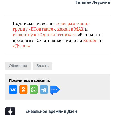
ВОДНЫЕ ВИДЫ СПОРТА
ОБРАЗОВАНИЕ
Татьяна Леухина
ХОККЕЙ С МЯЧОМ
ПРОИСШЕСТВИЯ
Подписывайтесь на
телеграм-канал
,
группу «ВКонтакте»
,
канал в MAX
и
страницу в «Одноклассниках»
«Реального
времени». Ежедневные видео на
Rutube
и
«Дзене»
.
Общество
Власть
Поделитесь в соцсетях
«Реальное время» в Дзен