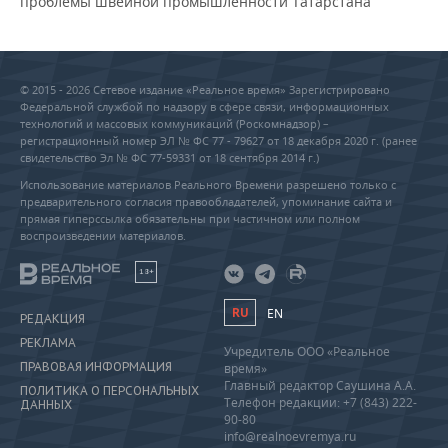
проблемы швейной промышленности Татарстана
© 2015 - 2026 Сетевое издание «Реальное время» Зарегистрировано
Федеральной службой по надзору в сфере связи, информационных
технологий и массовых коммуникаций (Роскомнадзор) –
регистрационный номер ЭЛ № ФС 77 - 79627 от 18 декабря 2020 г. (ранее
свидетельство Эл № ФС 77-59331 от 18 сентября 2014 г.)
Использование материалов Реального Времени разрешено только с
предварительного согласия правообладателей, упоминание сайта и
прямая гиперссылка обязательны при частичном или полном
воспроизведении материалов.
18+
RU
EN
РЕДАКЦИЯ
РЕКЛАМА
Учредитель ООО «Реальное
ПРАВОВАЯ ИНФОРМАЦИЯ
время»
Главный редактор Саушина А.А.
ПОЛИТИКА О ПЕРСОНАЛЬНЫХ
Телефон редакции: +7 (843) 222-
ДАННЫХ
90-80
info@realnoevremya.ru