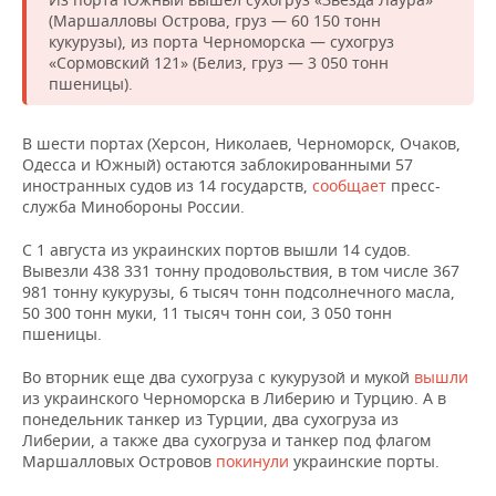
НЕФТЕХИМИЯ
(Маршалловы Острова, груз — 60 150 тонн
РОЗНИЧНАЯ ТОРГОВЛЯ
НОВОСТИ ТЕХНОЛОГИЙ
МЕРОПРИЯТИЯ
кукурузы), из порта Черноморска — сухогруз
НЕФТЬ
«Сормовский 121» (Белиз, груз — 3 050 тонн
пшеницы).
ТРАНСПОРТ
IT
НОВОСТИ МЕРОПРИЯТИЙ
СПОРТ
ОПК
УСЛУГИ
МЕДИА
ВЫЕЗДНАЯ РЕДАКЦИЯ
НОВОСТИ СПОРТА
ОБЩЕСТВО
В шести портах (Херсон, Николаев, Черноморск, Очаков,
ЭНЕРГЕТИКА
Одесса и Южный) остаются заблокированными 57
иностранных судов из 14 государств,
сообщает
пресс-
ТЕЛЕКОММУНИКАЦИИ
БИЗНЕС-БРАНЧИ
ФУТБОЛ
НОВОСТИ ОБЩЕСТВА
ФОТОГАЛЕРЕЯ
служба Минобороны России.
ONLINE-КОНФЕРЕНЦИИ
ХОККЕЙ
ВЛАСТЬ
СЮЖЕТЫ
С 1 августа из украинских портов вышли 14 судов.
Вывезли 438 331 тонну продовольствия, в том числе 367
981 тонну кукурузы, 6 тысяч тонн подсолнечного масла,
ОТКРЫТАЯ ЛЕКЦИЯ
БАСКЕТБОЛ
ИНФРАСТРУКТУРА
СПРАВОЧНИК
50 300 тонн муки, 11 тысяч тонн сои, 3 050 тонн
пшеницы.
ВОЛЕЙБОЛ
ИСТОРИЯ
СПИСОК ПЕРСОН
ПОЛНАЯ ВЕРСИЯ
Во вторник еще два сухогруза с кукурузой и мукой
вышли
КИБЕРСПОРТ
КУЛЬТУРА
СПИСОК КОМПАНИЙ
из украинского Черноморска в Либерию и Турцию. А в
понедельник танкер из Турции, два сухогруза из
Либерии, а также два сухогруза и танкер под флагом
ФИГУРНОЕ КАТАНИЕ
МЕДИЦИНА
Маршалловых Островов
покинули
украинские порты.