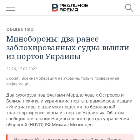
РЕГИОНЫ
ОБЩЕСТВО
Минобороны: два ранее
БАШКОРТОСТАН
НОВОСТИ
заблокированных судна вышли
ТАТАРСТАН
АНАЛИТИКА
из портов Украины
УДМУРТИЯ
НОВОСТИ АНАЛИТИКИ
ЭКОНОМИКА
22:16, 12.08.2022
Сюжет:
Военная операция на Украине: только проверенная
ДЕКЛАРАЦИИ О ДОХОДАХ
НОВОСТИ ЭКОНОМИКИ
ПРОМЫШЛЕННОСТЬ
информация
КОРОЛИ ГОСЗАКАЗА ПФО
ФИНАНСЫ
НОВОСТИ
НЕДВИЖИМОСТЬ
Два сухогруза под флагами Маршалловых Островов и
ПРОМЫШЛЕННОСТИ
Белиза покинули украинские порты в рамках реализации
«Инициативы о взаимоотношении по безопасной
ВУЗЫ ТАТАРСТАНА
БАНКИ
НОВОСТИ НЕДВИЖИМОСТИ
АВТО
транспортировке зерна из портов Украины». Об этом
АГРОПРОМ
сообщил начальник Национального центра управления
КОМУ ПРИНАДЛЕЖАТ
БЮДЖЕТ
НОВОСТИ АВТО
БИЗНЕС
обороной (НЦУО) РФ Михаил Мизинцев.
ТОРГОВЫЕ ЦЕНТРЫ
МАШИНОСТРОЕНИЕ
ТАТАРСТАНА
ИНВЕСТИЦИИ
НОВОСТИ БИЗНЕСА
ТЕХНОЛОГИИ
Из порта Южный вышел сухогруз «Звезда Лаура»