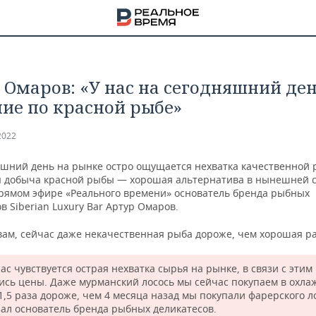
 Омаров: «У нас на сегодняшний ден
ие по красной рыбе»
2022
яшний день на рынке остро ощущается нехватка качественной 
я добыча красной рыбы — хорошая альтернатива в нынешней с
прямом эфире «Реального времени» основатель бренда рыбных
в Siberian Luxury Bar Артур Омаров.
овам, сейчас даже некачественная рыба дороже, чем хорошая р
с чувствуется острая нехватка сырья на рынке, в связи с этим
НА
ись цены. Даже мурманский лосось мы сейчас покупаем в охл
1,5 раза дороже, чем 4 месяца назад мы покупали фарерского л
зал основатель бренда рыбных деликатесов.