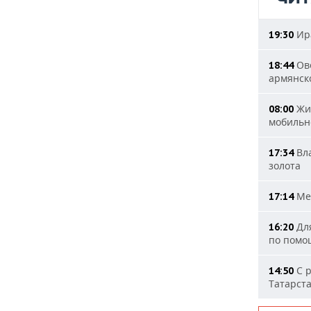
Ира
19:30
Ове
18:44
армянск
Жит
08:00
мобильн
Вла
17:34
золота
Мер
17:14
Для
16:20
по помо
С р
14:50
Татарст