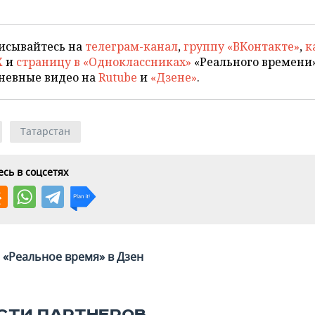
исывайтесь на
телеграм-канал
,
группу «ВКонтакте»
,
к
X
и
страницу в «Одноклассниках»
«Реального времени»
невные видео на
Rutube
и
«Дзене»
.
Татарстан
сь в соцсетях
«Реальное время» в Дзен
СТИ ПАРТНЕРОВ