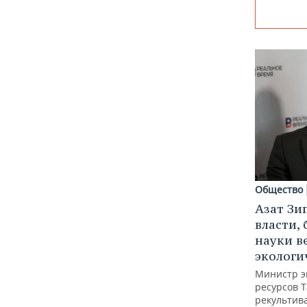
Общество
Азат Зи
власти, 
науки в
экологи
Министр э
ресурсов Т
рекультив