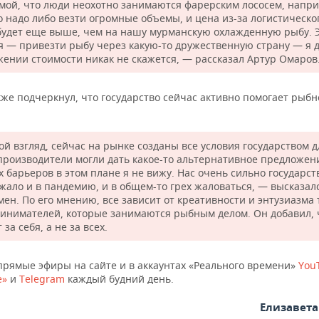
мой, что люди неохотно занимаются фарерским лососем, напри
о надо либо везти огромные объемы, и цена из-за логистическо
будет еще выше, чем на нашу мурманскую охлажденную рыбу. 
я — привезти рыбу через какую-то дружественную страну — я 
жении стоимости никак не скажется, — рассказал Артур Омаров
же подчеркнул, что государство сейчас активно помогает рыб
й взгляд, сейчас на рынке созданы все условия государством дл
производители могли дать какое-то альтернативное предложен
 барьеров в этом плане я не вижу. Нас очень сильно государст
жало и в пандемию, и в общем-то грех жаловаться, — высказал
ен. По его мнению, все зависит от креативности и энтузиазма 
инимателей, которые занимаются рыбным делом. Он добавил, 
 за себя, а не за всех.
прямые эфиры на сайте и в аккаунтах «Реального времени»
You
е»
и
Telegram
каждый будний день.
Елизавет