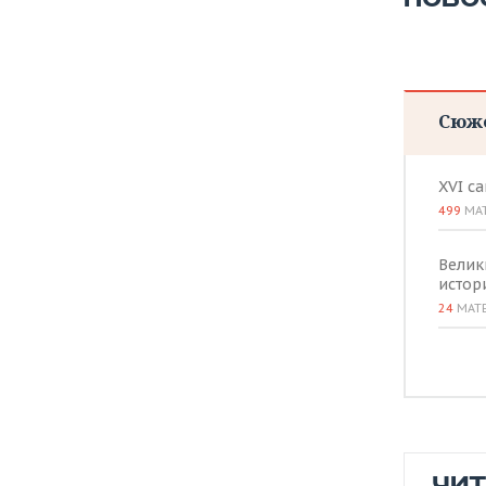
Сюж
XVI с
499
МА
Велик
истор
24
МАТ
ЧИ