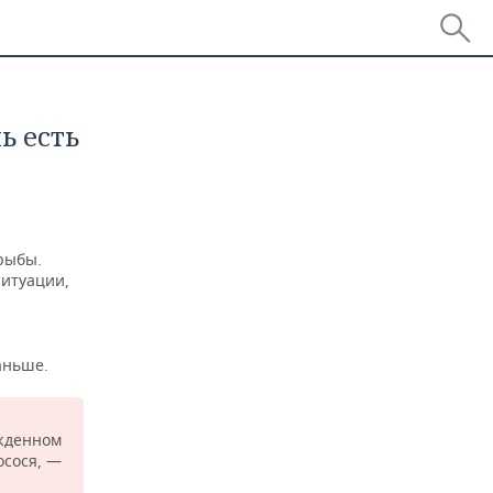
ь есть
рыбы.
итуации,
аньше.
ажденном
осося, —