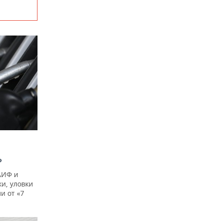
?
АИФ и
и, уловки
и от «7