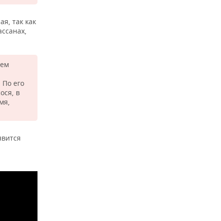
я, так как
ассанах,
жем
 По его
ося, в
мя,
явится