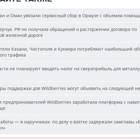
н и Оман увязали сервисный сбор в Ормузе с объемом помощ
рчук: РФ не получала обращений о расторжении договора по
ой железной дороге
ели Казани, Чистополя и Кукмора потребляют наибольший об
ого трафика
сти не планируют вводить налог на сверхприбыль для металлу
ы поддержки для Wildberries могут объявить на следующей н
 предпринимателей Wildberries заработала платформа с нави
щи
аботы — в наручниках: по делу о взятке задержали замглавы «
ан»