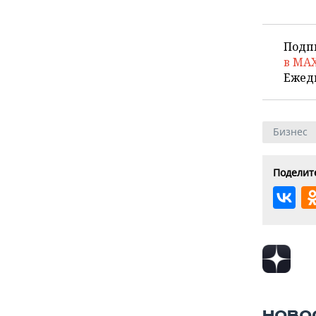
Подп
в MA
Ежед
Бизнес
Поделите
НОВО