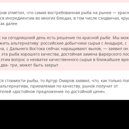
ов отметил, что самая востребованная рыба на рынке — красна
ся ингредиентам во многих блюдах, в том числе сэндвичах, кру
так далее.
с на сегодняшний день есть решение по красной рыбе. Мы мо
жить альтернативу: российские добытчики сырья с Анадыря, с
на, с Дальнего Востока сейчас наращивают вылов, — заявил он.
 эта рыба хорошего качества, достойная замена фарерского лос
с этим вопрос о нехватке качественного сырья в ближайшее вре
два- три, может быть закрыт.
ся стоимости рыбы, то Артур Омаров заявил, что, как только по
альтернатива, приемлемая по качеству, рынок получит от
телей «достойное предложение по достойной цене».