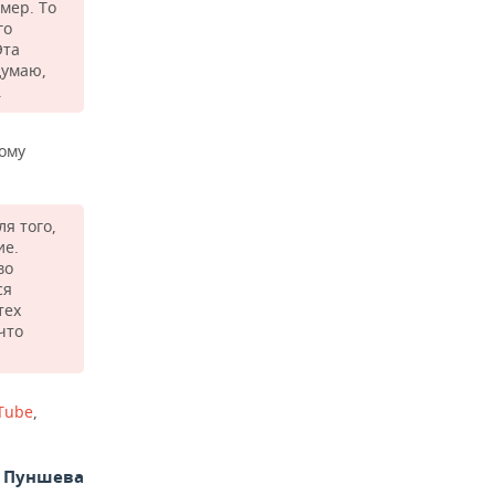
мер. То
го
Эта
думаю,
.
ному
я того,
ие.
во
ся
тех
что
Tube
,
а Пуншева