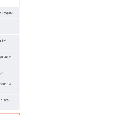
и судам
ъем
ргии и
еделе
гацией
Банка