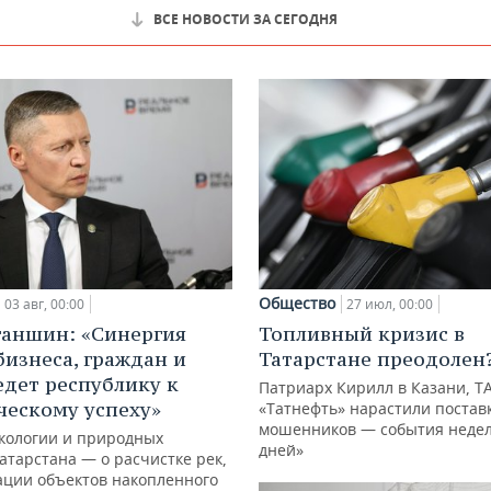
ВСЕ НОВОСТИ ЗА СЕГОДНЯ
Общество
03 авг, 00:00
27 июл, 00:00
ганшин: «Синергия
Топливный кризис в
бизнеса, граждан и
Татарстане преодолен
едет республику к
Патриарх Кирилл в Казани, Т
ческому успеху»
«Татнефть» нарастили поставк
мошенников — события недел
кологии и природных
дней»
атарстана — о расчистке рек,
ации объектов накопленного