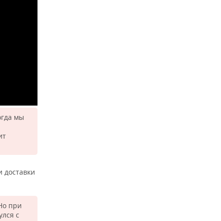
огда мы
ит
и доставки
Но при
улся с