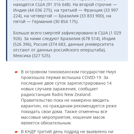
находятся США (91 316 648). На второй строчке —
Индия (44 036 275), на третьей — Франция (33 997
224), на четвертой — Бразилия (33 833 900), на
пятой — Германия (30 854 175).
Больше всего смертей зафиксировано в США (1 029
926). За ними следуют Бразилия (678 514), Индия
(526 396), Россия (374 683, данные университета
отстают от данных российского оперштаба),
Мексика (327 525).
В островном тихоокеанском государстве Ниуэ
произошла первая вспышка COVID-19. За
последние двое суток зарегистрировано 14
новых случаев заражения, сообщает
радиостанция Radio New Zealand.
Правительство пока не намерено вводить
карантин, но гражданам рекомендуется реже
покидать свои дома. Также отменены все
массовые мероприятия, ношение масок
является обязательным.
В КНДР третий день подряд не выявлено ни