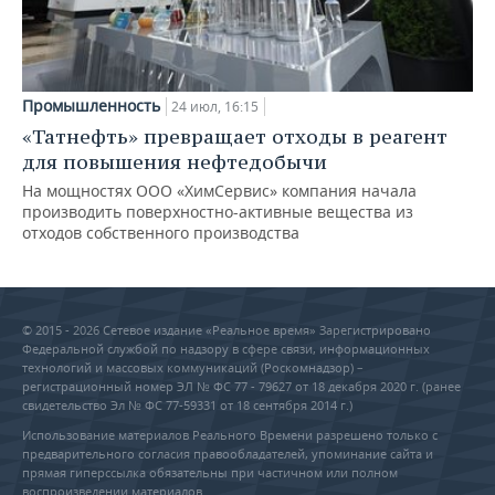
Промышленность
24 июл, 16:15
«Татнефть» превращает отходы в реагент
для повышения нефтедобычи
На мощностях ООО «ХимСервис» компания начала
производить поверхностно-активные вещества из
отходов собственного производства
© 2015 - 2026 Сетевое издание «Реальное время» Зарегистрировано
Федеральной службой по надзору в сфере связи, информационных
технологий и массовых коммуникаций (Роскомнадзор) –
регистрационный номер ЭЛ № ФС 77 - 79627 от 18 декабря 2020 г. (ранее
свидетельство Эл № ФС 77-59331 от 18 сентября 2014 г.)
Использование материалов Реального Времени разрешено только с
предварительного согласия правообладателей, упоминание сайта и
прямая гиперссылка обязательны при частичном или полном
воспроизведении материалов.