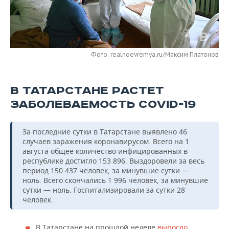
НЕФТЕХИМИЯ
РОЗНИЧНАЯ ТОРГОВЛЯ
НОВОСТИ ТЕХНОЛОГИЙ
МЕРОПРИЯТИЯ
НЕФТЬ
ТРАНСПОРТ
IT
НОВОСТИ МЕРОПРИЯТИЙ
СПОРТ
ОПК
Фото: realnoevremya.ru/Максим Платонов
УСЛУГИ
МЕДИА
ВЫЕЗДНАЯ РЕДАКЦИЯ
НОВОСТИ СПОРТА
ОБЩЕСТВО
ЭНЕРГЕТИКА
В ТАТАРСТАНЕ РАСТЕТ
ТЕЛЕКОММУНИКАЦИИ
БИЗНЕС-БРАНЧИ
ФУТБОЛ
НОВОСТИ ОБЩЕСТВА
ФОТОГАЛЕРЕЯ
ЗАБОЛЕВАЕМОСТЬ COVID-19
ONLINE-КОНФЕРЕНЦИИ
ХОККЕЙ
ВЛАСТЬ
СЮЖЕТЫ
За последние сутки в Татарстане выявлено 46
ОТКРЫТАЯ ЛЕКЦИЯ
БАСКЕТБОЛ
ИНФРАСТРУКТУРА
СПРАВОЧНИК
случаев заражения коронавирусом. Всего на 1
августа общее количество инфицированных в
ВОЛЕЙБОЛ
ИСТОРИЯ
СПИСОК ПЕРСОН
ПОЛНАЯ ВЕРСИЯ
республике достигло 153 896. Выздоровели за весь
период 150 437 человек, за минувшие сутки —
ноль. Всего скончались 1 996 человек, за минувшие
КИБЕРСПОРТ
КУЛЬТУРА
СПИСОК КОМПАНИЙ
сутки — ноль. Госпитализировали за сутки 28
человек.
ФИГУРНОЕ КАТАНИЕ
МЕДИЦИНА
В Татарстане на прошлой неделе
выросло