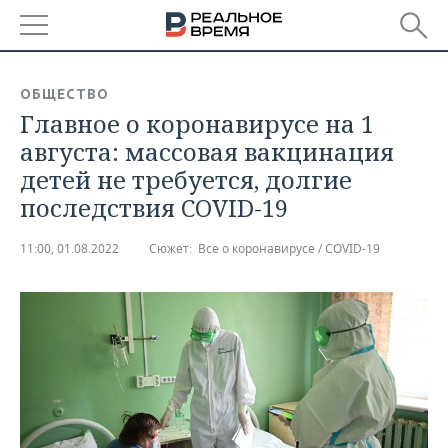
РЕГИОНЫ
ОБЩЕСТВО
Главное о коронавирусе на 1
БАШКОРТОСТАН
НОВОСТИ
августа: массовая вакцинация
ТАТАРСТАН
АНАЛИТИКА
детей не требуется, долгие
последствия COVID-19
УДМУРТИЯ
НОВОСТИ АНАЛИТИКИ
ЭКОНОМИКА
11:00, 01.08.2022
Сюжет:
Все о коронавирусе / COVID-19
ДЕКЛАРАЦИИ О ДОХОДАХ
НОВОСТИ ЭКОНОМИКИ
ПРОМЫШЛЕННОСТЬ
КОРОЛИ ГОСЗАКАЗА ПФО
ФИНАНСЫ
НОВОСТИ
НЕДВИЖИМОСТЬ
ПРОМЫШЛЕННОСТИ
ВУЗЫ ТАТАРСТАНА
БАНКИ
НОВОСТИ НЕДВИЖИМОСТИ
АВТО
АГРОПРОМ
КОМУ ПРИНАДЛЕЖАТ
БЮДЖЕТ
НОВОСТИ АВТО
БИЗНЕС
ТОРГОВЫЕ ЦЕНТРЫ
МАШИНОСТРОЕНИЕ
ТАТАРСТАНА
ИНВЕСТИЦИИ
НОВОСТИ БИЗНЕСА
ТЕХНОЛОГИИ