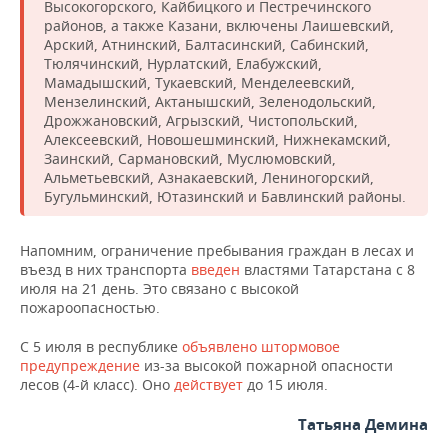
НЕФТЕХИМИЯ
Высокогорского, Кайбицкого и Пестречинского
районов, а также Казани, включены Лаишевский,
РОЗНИЧНАЯ ТОРГОВЛЯ
НОВОСТИ ТЕХНОЛОГИЙ
МЕРОПРИЯТИЯ
Арский, Атнинский, Балтасинский, Сабинский,
НЕФТЬ
Тюлячинский, Нурлатский, Елабужский,
ТРАНСПОРТ
IT
НОВОСТИ МЕРОПРИЯТИЙ
Мамадышский, Тукаевский, Менделеевский,
СПОРТ
ОПК
Мензелинский, Актанышский, Зеленодольский,
Дрожжановский, Агрызский, Чистопольский,
УСЛУГИ
МЕДИА
ВЫЕЗДНАЯ РЕДАКЦИЯ
НОВОСТИ СПОРТА
ОБЩЕСТВО
Алексеевский, Новошешминский, Нижнекамский,
ЭНЕРГЕТИКА
Заинский, Сармановский, Муслюмовский,
ТЕЛЕКОММУНИКАЦИИ
БИЗНЕС-БРАНЧИ
ФУТБОЛ
НОВОСТИ ОБЩЕСТВА
ФОТОГАЛЕРЕЯ
Альметьевский, Азнакаевский, Лениногорский,
Бугульминский, Ютазинский и Бавлинский районы.
ONLINE-КОНФЕРЕНЦИИ
ХОККЕЙ
ВЛАСТЬ
СЮЖЕТЫ
Напомним, ограничение пребывания граждан в лесах и
ОТКРЫТАЯ ЛЕКЦИЯ
БАСКЕТБОЛ
ИНФРАСТРУКТУРА
СПРАВОЧНИК
въезд в них транспорта
введен
властями Татарстана с 8
июля на 21 день. Это связано с высокой
пожароопасностью.
ВОЛЕЙБОЛ
ИСТОРИЯ
СПИСОК ПЕРСОН
ПОЛНАЯ ВЕРСИЯ
С 5 июля в республике
объявлено штормовое
КИБЕРСПОРТ
КУЛЬТУРА
СПИСОК КОМПАНИЙ
предупреждение
из-за высокой пожарной опасности
лесов (4-й класс). Оно
действует
до 15 июля.
ФИГУРНОЕ КАТАНИЕ
МЕДИЦИНА
Татьяна Демина