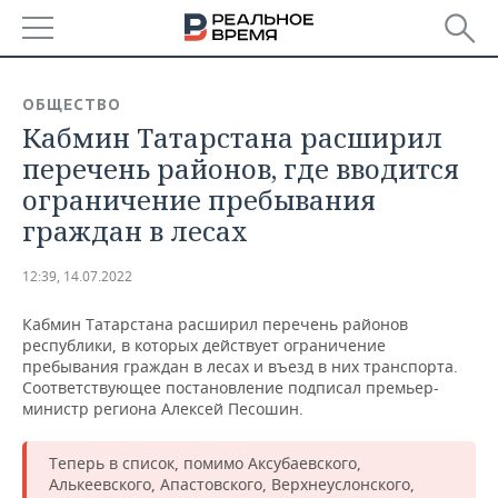
РЕГИОНЫ
ОБЩЕСТВО
Кабмин Татарстана расширил
БАШКОРТОСТАН
НОВОСТИ
перечень районов, где вводится
ТАТАРСТАН
АНАЛИТИКА
ограничение пребывания
граждан в лесах
УДМУРТИЯ
НОВОСТИ АНАЛИТИКИ
ЭКОНОМИКА
12:39, 14.07.2022
ДЕКЛАРАЦИИ О ДОХОДАХ
НОВОСТИ ЭКОНОМИКИ
ПРОМЫШЛЕННОСТЬ
Кабмин Татарстана расширил перечень районов
КОРОЛИ ГОСЗАКАЗА ПФО
ФИНАНСЫ
НОВОСТИ
НЕДВИЖИМОСТЬ
республики, в которых действует ограничение
ПРОМЫШЛЕННОСТИ
пребывания граждан в лесах и въезд в них транспорта.
ВУЗЫ ТАТАРСТАНА
БАНКИ
НОВОСТИ НЕДВИЖИМОСТИ
АВТО
Соответствующее постановление подписал премьер-
АГРОПРОМ
министр региона Алексей Песошин.
КОМУ ПРИНАДЛЕЖАТ
БЮДЖЕТ
НОВОСТИ АВТО
БИЗНЕС
ТОРГОВЫЕ ЦЕНТРЫ
МАШИНОСТРОЕНИЕ
Теперь в список, помимо Аксубаевского,
ТАТАРСТАНА
Алькеевского, Апастовского, Верхнеуслонского,
ИНВЕСТИЦИИ
НОВОСТИ БИЗНЕСА
ТЕХНОЛОГИИ