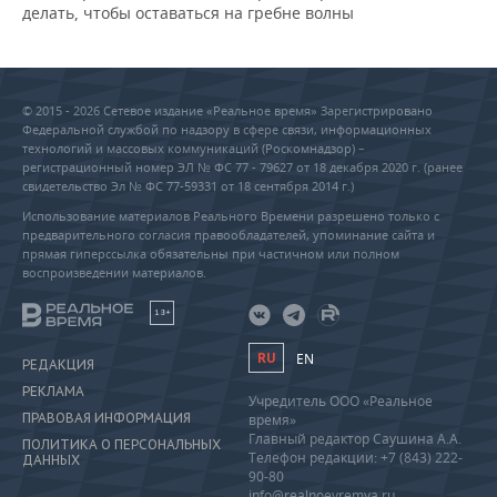
делать, чтобы оставаться на гребне волны
© 2015 - 2026 Сетевое издание «Реальное время» Зарегистрировано
Федеральной службой по надзору в сфере связи, информационных
технологий и массовых коммуникаций (Роскомнадзор) –
регистрационный номер ЭЛ № ФС 77 - 79627 от 18 декабря 2020 г. (ранее
свидетельство Эл № ФС 77-59331 от 18 сентября 2014 г.)
Использование материалов Реального Времени разрешено только с
предварительного согласия правообладателей, упоминание сайта и
прямая гиперссылка обязательны при частичном или полном
воспроизведении материалов.
18+
RU
EN
РЕДАКЦИЯ
РЕКЛАМА
Учредитель ООО «Реальное
ПРАВОВАЯ ИНФОРМАЦИЯ
время»
Главный редактор Саушина А.А.
ПОЛИТИКА О ПЕРСОНАЛЬНЫХ
Телефон редакции: +7 (843) 222-
ДАННЫХ
90-80
info@realnoevremya.ru