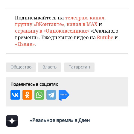
ВОДНЫЕ ВИДЫ СПОРТА
ОБРАЗОВАНИЕ
ХОККЕЙ С МЯЧОМ
ПРОИСШЕСТВИЯ
Подписывайтесь на
телеграм-канал
,
группу «ВКонтакте»
,
канал в MAX
и
страницу в «Одноклассниках»
«Реального
времени». Ежедневные видео на
Rutube
и
«Дзене»
.
Общество
Власть
Татарстан
Поделитесь в соцсетях
«Реальное время» в Дзен