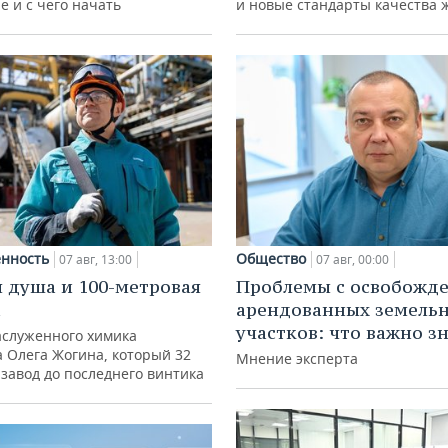
е и с чего начать
и новые стандарты качества 
нность
Общество
07 авг, 13:00
07 авг, 00:00
 душа и 100-метровая
Проблемы с освобожд
а
арендованных земель
участков: что важно з
аслуженного химика
а Олега Жогина, который 32
Мнение эксперта
 завод до последнего винтика