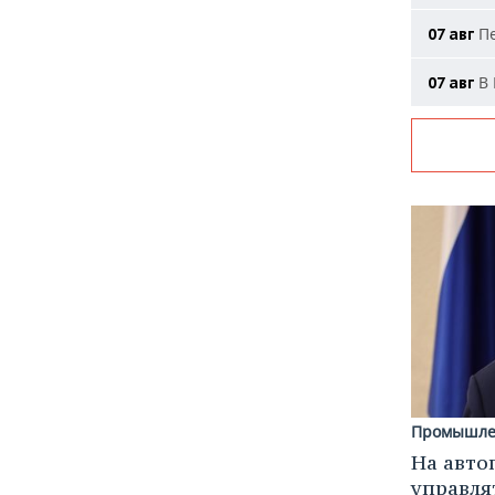
Пе
07 авг
В 
07 авг
Промышле
На авто
управля