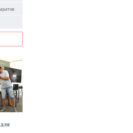
паратов
 для