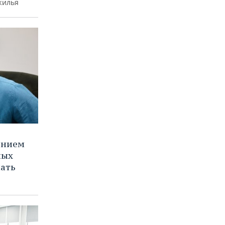
жилья
ением
ных
нать