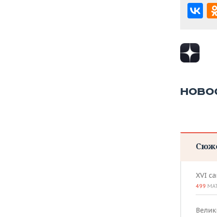
НОВО
Сюж
XVI с
499
МА
Велик