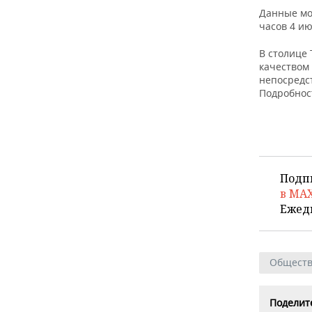
ВОДНЫЕ ВИДЫ СПОРТА
ОБРАЗОВАНИЕ
Данные мо
часов 4 ию
ХОККЕЙ С МЯЧОМ
ПРОИСШЕСТВИЯ
В столице
качеством
непосредс
Подробнос
Подп
в MA
Ежед
Общест
Поделите