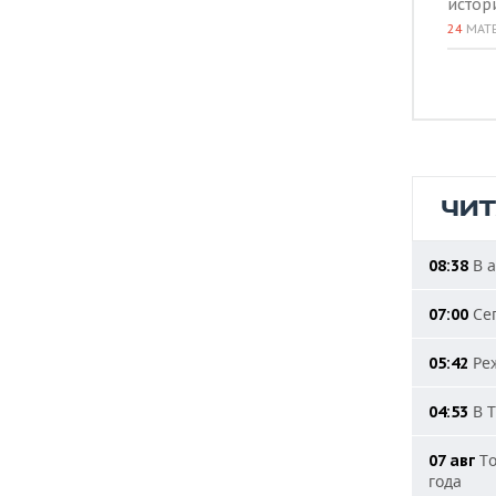
истор
24
МАТ
ЧИ
В а
08:38
Сег
07:00
Реж
05:42
В Т
04:53
То
07 авг
года