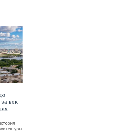
до
 за век
ная
история
рхитектуры