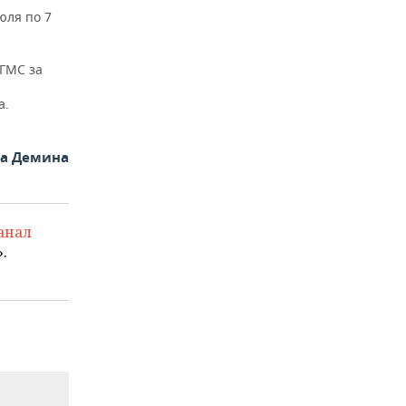
юля по 7
УГМС за
а.
на Демина
анал
.