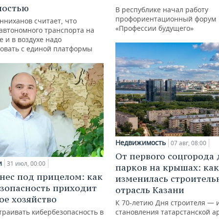
ностью
В республике начал работу
профориентационный форум
нниханов считает, что
«Профессии будущего»
автономного транспорта на
е и в воздухе надо
овать с единой платформы
Недвижимость
07 авг, 08:00
От первого соцгорода 
и
31 июл, 00:00
парков на крышах: как
нес под прицелом: как
изменилась строитель
зопасность приходит
отрасль Казани
кое хозяйство
К 70-летию Дня строителя — 
траивать кибербезопасность в
становления татарстанской а