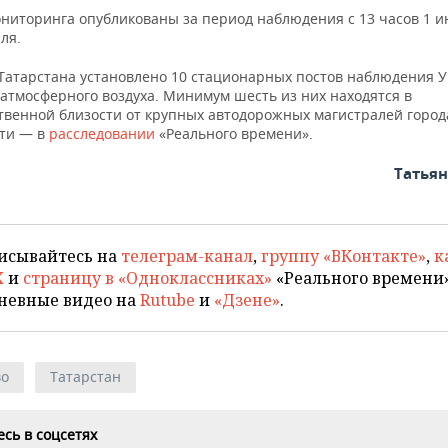
ниторинга опубликованы за период наблюдения с 13 часов 1 и
ля.
 Татарстана установлено 10 стационарных постов наблюдения 
 атмосферного воздуха. Минимум шесть из них находятся в
твенной близости от крупных автодорожных магистралей город
ти — в
расследовании
«Реального времени».
Татья
исывайтесь на
телеграм-канал
,
группу «ВКонтакте»
,
к
X
и
страницу в «Одноклассниках»
«Реального времени»
невные видео на
Rutube
и
«Дзене»
.
во
Татарстан
сь в соцсетях