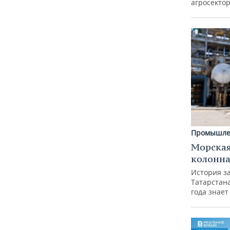
агросектор
Промышле
Морская
колонн
История з
Татарстан
года знает