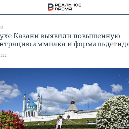
ВО
духе Казани выявили повышенную
нтрацию аммиака и формальдегид
2022
НА