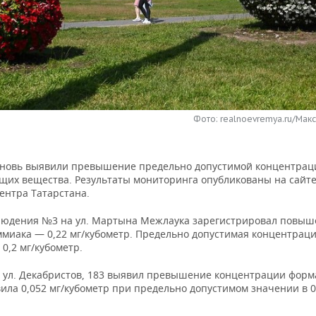
Фото: realnoevremya.ru/Мак
вновь выявили превышение предельно допустимой концентрац
щих вещества. Результаты мониторинга опубликованы на сайт
ентра Татарстана.
людения №3 на ул. Мартына Межлаука зарегистрировал повы
ммиака — 0,22 мг/кубометр. Предельно допустимая концентрац
 0,2 мг/кубометр.
 ул. Декабристов, 183 выявил превышение концентрации форм
ила 0,052 мг/кубометр при предельно допустимом значении в 0