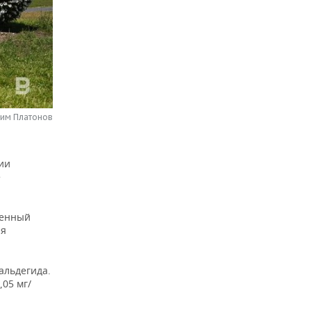
сим Платонов
ии
е
шенный
ия
альдегида.
,05 мг/