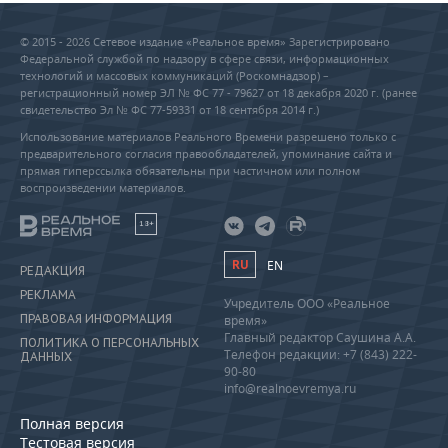
© 2015 - 2026 Сетевое издание «Реальное время» Зарегистрировано
Федеральной службой по надзору в сфере связи, информационных
технологий и массовых коммуникаций (Роскомнадзор) –
регистрационный номер ЭЛ № ФС 77 - 79627 от 18 декабря 2020 г. (ранее
свидетельство Эл № ФС 77-59331 от 18 сентября 2014 г.)
Использование материалов Реального Времени разрешено только с
предварительного согласия правообладателей, упоминание сайта и
прямая гиперссылка обязательны при частичном или полном
воспроизведении материалов.
18+
RU
EN
РЕДАКЦИЯ
РЕКЛАМА
Учредитель ООО «Реальное
ПРАВОВАЯ ИНФОРМАЦИЯ
время»
Главный редактор Саушина А.А.
ПОЛИТИКА О ПЕРСОНАЛЬНЫХ
Телефон редакции: +7 (843) 222-
ДАННЫХ
90-80
info@realnoevremya.ru
Полная версия
Тестовая версия