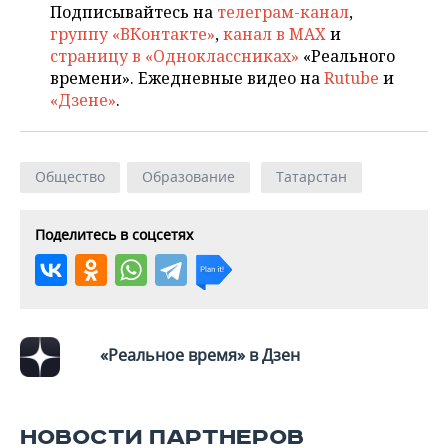
ВОДНЫЕ ВИДЫ СПОРТА
ОБРАЗОВАНИЕ
Подписывайтесь на
телеграм-канал
,
группу «ВКонтакте»
,
канал в MAX
и
ХОККЕЙ С МЯЧОМ
ПРОИСШЕСТВИЯ
страницу в «Одноклассниках»
«Реального
времени». Ежедневные видео на
Rutube
и
«Дзене»
.
Общество
Образование
Татарстан
Поделитесь в соцсетях
«Реальное время» в Дзен
НОВОСТИ ПАРТНЕРОВ