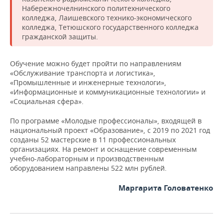
НЕФТЕХИМИЯ
Набережночелнинского политехнического
колледжа, Лаишевского технико-экономического
РОЗНИЧНАЯ ТОРГОВЛЯ
НОВОСТИ ТЕХНОЛОГИЙ
МЕРОПРИЯТИЯ
НЕФТЬ
колледжа, Тетюшского государственного колледжа
гражданской защиты.
ТРАНСПОРТ
IT
НОВОСТИ МЕРОПРИЯТИЙ
СПОРТ
ОПК
Обучение можно будет пройти по направлениям
УСЛУГИ
МЕДИА
ВЫЕЗДНАЯ РЕДАКЦИЯ
НОВОСТИ СПОРТА
ОБЩЕСТВО
ЭНЕРГЕТИКА
«Обслуживание транспорта и логистика»,
«Промышленные и инженерные технологи»,
ТЕЛЕКОММУНИКАЦИИ
БИЗНЕС-БРАНЧИ
ФУТБОЛ
НОВОСТИ ОБЩЕСТВА
ФОТОГАЛЕРЕЯ
«Информационные и коммуникационные технологии» и
«Социальная сфера».
ONLINE-КОНФЕРЕНЦИИ
ХОККЕЙ
ВЛАСТЬ
СЮЖЕТЫ
По программе «Молодые профессионалы», входящей в
национальный проект «Образование», с 2019 по 2021 год
ОТКРЫТАЯ ЛЕКЦИЯ
БАСКЕТБОЛ
ИНФРАСТРУКТУРА
СПРАВОЧНИК
созданы 52 мастерские в 11 профессиональных
организациях. На ремонт и оснащение современным
ВОЛЕЙБОЛ
ИСТОРИЯ
СПИСОК ПЕРСОН
ПОЛНАЯ ВЕРСИЯ
учебно-лабораторным и производственным
оборудованием направлены 522 млн рублей.
КИБЕРСПОРТ
КУЛЬТУРА
СПИСОК КОМПАНИЙ
Маргарита Головатенко
ФИГУРНОЕ КАТАНИЕ
МЕДИЦИНА