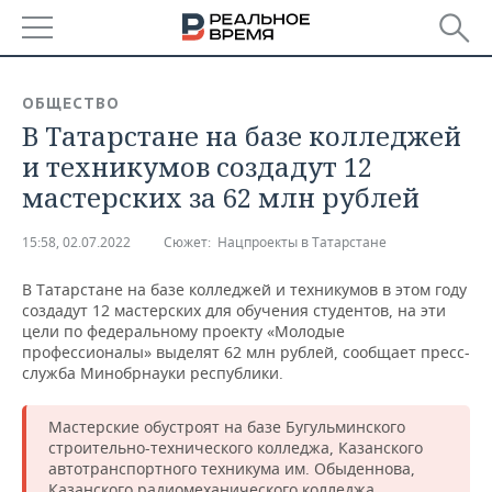
РЕГИОНЫ
ОБЩЕСТВО
В Татарстане на базе колледжей
БАШКОРТОСТАН
НОВОСТИ
и техникумов создадут 12
ТАТАРСТАН
АНАЛИТИКА
мастерских за 62 млн рублей
УДМУРТИЯ
НОВОСТИ АНАЛИТИКИ
ЭКОНОМИКА
15:58, 02.07.2022
Сюжет:
Нацпроекты в Татарстане
ДЕКЛАРАЦИИ О ДОХОДАХ
НОВОСТИ ЭКОНОМИКИ
ПРОМЫШЛЕННОСТЬ
В Татарстане на базе колледжей и техникумов в этом году
создадут 12 мастерских для обучения студентов, на эти
КОРОЛИ ГОСЗАКАЗА ПФО
ФИНАНСЫ
НОВОСТИ
НЕДВИЖИМОСТЬ
цели по федеральному проекту «Молодые
ПРОМЫШЛЕННОСТИ
профессионалы» выделят 62 млн рублей, сообщает пресс-
служба Минобрнауки республики.
ВУЗЫ ТАТАРСТАНА
БАНКИ
НОВОСТИ НЕДВИЖИМОСТИ
АВТО
АГРОПРОМ
Мастерские обустроят на базе Бугульминского
КОМУ ПРИНАДЛЕЖАТ
БЮДЖЕТ
НОВОСТИ АВТО
БИЗНЕС
ТОРГОВЫЕ ЦЕНТРЫ
МАШИНОСТРОЕНИЕ
строительно-технического колледжа, Казанского
ТАТАРСТАНА
автотранспортного техникума им. Обыденнова,
ИНВЕСТИЦИИ
НОВОСТИ БИЗНЕСА
ТЕХНОЛОГИИ
Казанского радиомеханического колледжа,