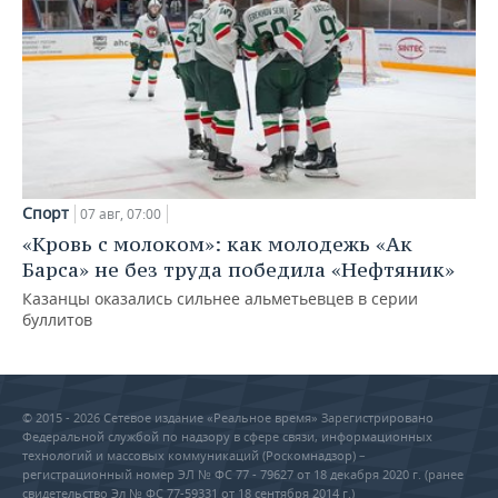
Спорт
07 авг, 07:00
«Кровь с молоком»: как молодежь «Ак
Барса» не без труда победила «Нефтяник»
Казанцы оказались сильнее альметьевцев в серии
буллитов
© 2015 - 2026 Сетевое издание «Реальное время» Зарегистрировано
Федеральной службой по надзору в сфере связи, информационных
технологий и массовых коммуникаций (Роскомнадзор) –
регистрационный номер ЭЛ № ФС 77 - 79627 от 18 декабря 2020 г. (ранее
свидетельство Эл № ФС 77-59331 от 18 сентября 2014 г.)