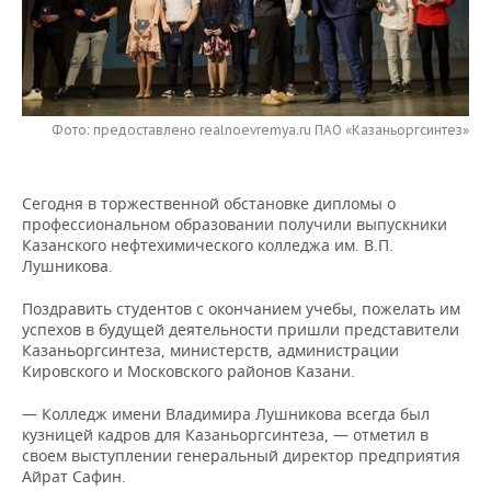
НЕФТЕХИМИЯ
РОЗНИЧНАЯ ТОРГОВЛЯ
НОВОСТИ ТЕХНОЛОГИЙ
МЕРОПРИЯТИЯ
НЕФТЬ
ТРАНСПОРТ
IT
НОВОСТИ МЕРОПРИЯТИЙ
СПОРТ
ОПК
Фото: предоставлено realnoevremya.ru ПАО «Казаньоргсинтез»
УСЛУГИ
МЕДИА
ВЫЕЗДНАЯ РЕДАКЦИЯ
НОВОСТИ СПОРТА
ОБЩЕСТВО
ЭНЕРГЕТИКА
ТЕЛЕКОММУНИКАЦИИ
БИЗНЕС-БРАНЧИ
ФУТБОЛ
НОВОСТИ ОБЩЕСТВА
ФОТОГАЛЕРЕЯ
Сегодня в торжественной обстановке дипломы о
профессиональном образовании получили выпускники
ONLINE-КОНФЕРЕНЦИИ
ХОККЕЙ
ВЛАСТЬ
СЮЖЕТЫ
Казанского нефтехимического колледжа им. В.П.
Лушникова.
ОТКРЫТАЯ ЛЕКЦИЯ
БАСКЕТБОЛ
ИНФРАСТРУКТУРА
СПРАВОЧНИК
Поздравить студентов с окончанием учебы, пожелать им
успехов в будущей деятельности пришли представители
ВОЛЕЙБОЛ
ИСТОРИЯ
СПИСОК ПЕРСОН
ПОЛНАЯ ВЕРСИЯ
Казаньоргсинтеза, министерств, администрации
Кировского и Московского районов Казани.
КИБЕРСПОРТ
КУЛЬТУРА
СПИСОК КОМПАНИЙ
— Колледж имени Владимира Лушникова всегда был
кузницей кадров для Казаньоргсинтеза, — отметил в
ФИГУРНОЕ КАТАНИЕ
МЕДИЦИНА
своем выступлении генеральный директор предприятия
Айрат Сафин.