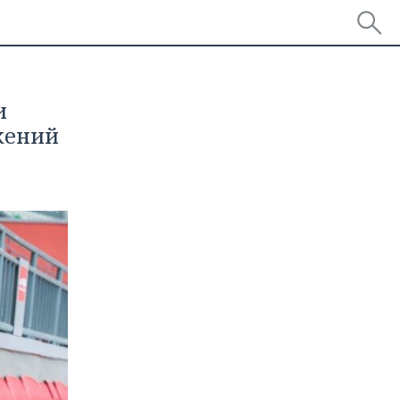
и
жений