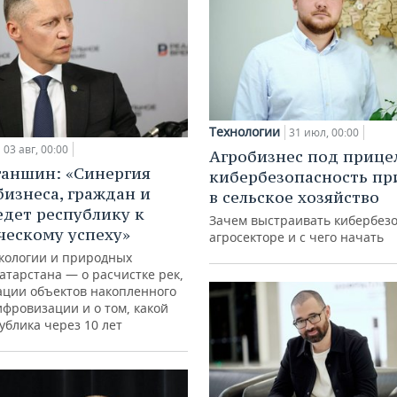
Технологии
31 июл, 00:00
03 авг, 00:00
Агробизнес под прице
ганшин: «Синергия
кибербезопасность пр
бизнеса, граждан и
в сельское хозяйство
едет республику к
Зачем выстраивать кибербезо
ческому успеху»
агросекторе и с чего начать
кологии и природных
атарстана — о расчистке рек,
ации объектов накопленного
ифровизации и о том, какой
ублика через 10 лет