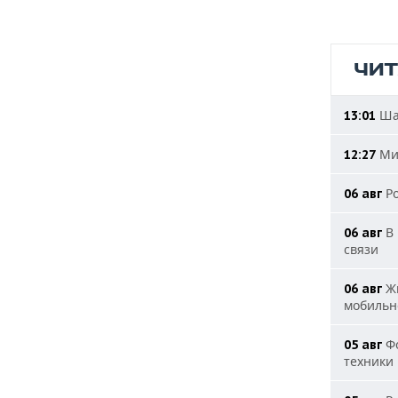
ЧИ
Шад
13:01
Мин
12:27
Ро
06 авг
В 
06 авг
связи
Жи
06 авг
мобильн
Фо
05 авг
техники