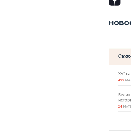
НОВО
Сюж
XVI с
499
МА
Велик
истор
24
МАТ