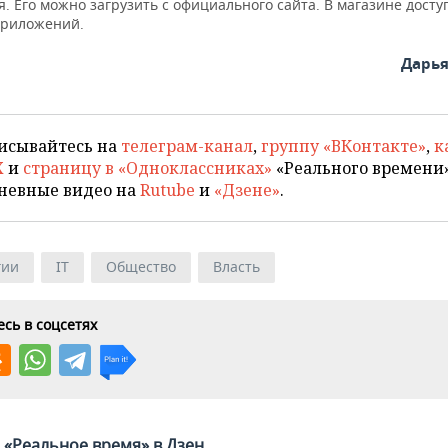
. Его можно загрузить с официального сайта. В магазине досту
приложений.
Дарь
исывайтесь на
телеграм-канал
,
группу «ВКонтакте»
,
к
X
и
страницу в «Одноклассниках»
«Реального времени»
невные видео на
Rutube
и
«Дзене»
.
гии
IT
Общество
Власть
сь в соцсетях
«Реальное время» в Дзен