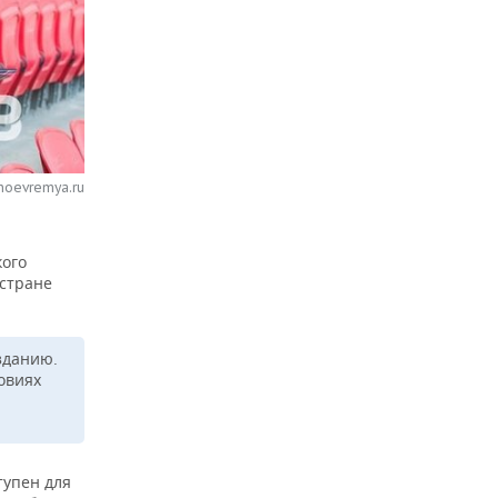
noevremya.ru
кого
 стране
зданию.
овиях
тупен для