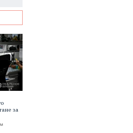
го
тане за
ем