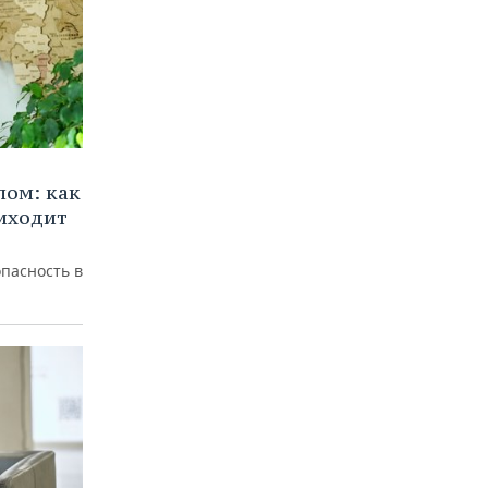
лом: как
иходит
пасность в