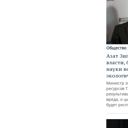
Общество
Азат Зи
власти, 
науки в
экологи
Министр э
ресурсов Т
рекультив
вреда, о ц
будет респ