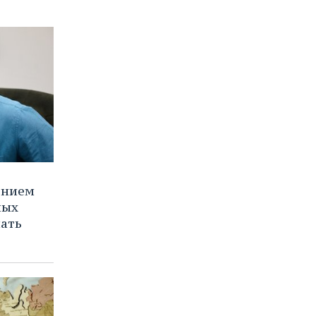
ением
ных
нать