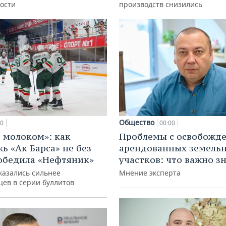
ости
производств снизились
Общество
00
00:00
с молоком»: как
Проблемы с освобожд
ь «Ак Барса» не без
арендованных земель
обедила «Нефтяник»
участков: что важно з
казались сильнее
Мнение эксперта
цев в серии буллитов