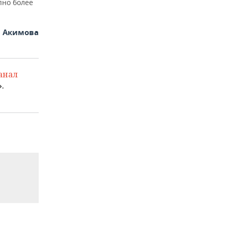
пно более
я Акимова
анал
.