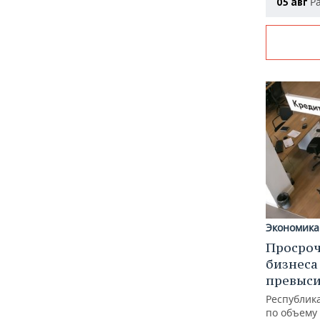
Ра
05 авг
Экономика
Просроч
бизнеса
превыси
Республика
по объему