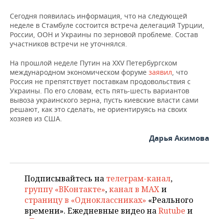
НЕФТЕХИМИЯ
Сегодня появилась информация, что на следующей
РОЗНИЧНАЯ ТОРГОВЛЯ
НОВОСТИ ТЕХНОЛОГИЙ
МЕРОПРИЯТИЯ
неделе в Стамбуле состоится встреча делегаций Турции,
НЕФТЬ
России, ООН и Украины по зерновой проблеме. Состав
ТРАНСПОРТ
IT
НОВОСТИ МЕРОПРИЯТИЙ
СПОРТ
участников встречи не уточнялся.
ОПК
На прошлой неделе Путин на XXV Петербургском
УСЛУГИ
МЕДИА
ВЫЕЗДНАЯ РЕДАКЦИЯ
НОВОСТИ СПОРТА
ОБЩЕСТВО
ЭНЕРГЕТИКА
международном экономическом форуме
заявил
, что
Россия не препятствует поставкам продовольствия с
ТЕЛЕКОММУНИКАЦИИ
БИЗНЕС-БРАНЧИ
ФУТБОЛ
НОВОСТИ ОБЩЕСТВА
ФОТОГАЛЕРЕЯ
Украины. По его словам, есть пять-шесть вариантов
вывоза украинского зерна, пусть киевские власти сами
ONLINE-КОНФЕРЕНЦИИ
ХОККЕЙ
ВЛАСТЬ
СЮЖЕТЫ
решают, как это сделать, не ориентируясь на своих
хозяев из США.
ОТКРЫТАЯ ЛЕКЦИЯ
БАСКЕТБОЛ
ИНФРАСТРУКТУРА
СПРАВОЧНИК
Дарья Акимова
ВОЛЕЙБОЛ
ИСТОРИЯ
СПИСОК ПЕРСОН
ПОЛНАЯ ВЕРСИЯ
КИБЕРСПОРТ
КУЛЬТУРА
СПИСОК КОМПАНИЙ
Подписывайтесь на
телеграм-канал
,
группу «ВКонтакте»
,
канал в MAX
и
ФИГУРНОЕ КАТАНИЕ
МЕДИЦИНА
страницу в «Одноклассниках»
«Реального
времени». Ежедневные видео на
Rutube
и