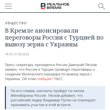
РЕГИОНЫ
ОБЩЕСТВО
В Кремле анонсировали
БАШКОРТОСТАН
НОВОСТИ
переговоры России с Турцией по
ТАТАРСТАН
АНАЛИТИКА
вывозу зерна с Украины
УДМУРТИЯ
НОВОСТИ АНАЛИТИКИ
ЭКОНОМИКА
18:55, 21.06.2022
ДЕКЛАРАЦИИ О ДОХОДАХ
НОВОСТИ ЭКОНОМИКИ
ПРОМЫШЛЕННОСТЬ
Пресс-секретарь президента России Дмитрий Песков
заявил, что Россия и Турция проведут переговоры о
КОРОЛИ ГОСЗАКАЗА ПФО
ФИНАНСЫ
НОВОСТИ
НЕДВИЖИМОСТЬ
создании безопасного коридора по вывозу зерна с
ПРОМЫШЛЕННОСТИ
Украины. Об этом
сообщает
ТАСС.
ВУЗЫ ТАТАРСТАНА
БАНКИ
НОВОСТИ НЕДВИЖИМОСТИ
АВТО
АГРОПРОМ
По его словам, контакты пройдут по линии
Минобороны России. Песков добавил, что
КОМУ ПРИНАДЛЕЖАТ
БЮДЖЕТ
НОВОСТИ АВТО
БИЗНЕС
ТОРГОВЫЕ ЦЕНТРЫ
МАШИНОСТРОЕНИЕ
российский лидер Владимир Путин не планирует
ТАТАРСТАНА
принимать участие в этой встрече.
ИНВЕСТИЦИИ
НОВОСТИ БИЗНЕСА
ТЕХНОЛОГИИ