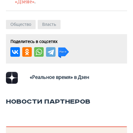
ВОДНЫЕ ВИДЫ СПОРТА
ОБРАЗОВАНИЕ
«Дзене»
.
ХОККЕЙ С МЯЧОМ
ПРОИСШЕСТВИЯ
Общество
Власть
Поделитесь в соцсетях
«Реальное время» в Дзен
НОВОСТИ ПАРТНЕРОВ