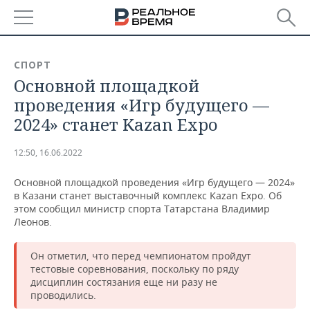
РЕГИОНЫ
СПОРТ
Основной площадкой
БАШКОРТОСТАН
НОВОСТИ
проведения «Игр будущего —
ТАТАРСТАН
АНАЛИТИКА
2024» станет Kazan Expo
УДМУРТИЯ
НОВОСТИ АНАЛИТИКИ
ЭКОНОМИКА
12:50, 16.06.2022
ДЕКЛАРАЦИИ О ДОХОДАХ
НОВОСТИ ЭКОНОМИКИ
ПРОМЫШЛЕННОСТЬ
Основной площадкой проведения «Игр будущего — 2024»
в Казани станет выставочный комплекс Kazan Expo. Об
КОРОЛИ ГОСЗАКАЗА ПФО
ФИНАНСЫ
НОВОСТИ
НЕДВИЖИМОСТЬ
этом сообщил министр спорта Татарстана Владимир
ПРОМЫШЛЕННОСТИ
Леонов.
ВУЗЫ ТАТАРСТАНА
БАНКИ
НОВОСТИ НЕДВИЖИМОСТИ
АВТО
АГРОПРОМ
Он отметил, что перед чемпионатом пройдут
тестовые соревнования, поскольку по ряду
КОМУ ПРИНАДЛЕЖАТ
БЮДЖЕТ
НОВОСТИ АВТО
БИЗНЕС
ТОРГОВЫЕ ЦЕНТРЫ
МАШИНОСТРОЕНИЕ
дисциплин состязания еще ни разу не
ТАТАРСТАНА
проводились.
ИНВЕСТИЦИИ
НОВОСТИ БИЗНЕСА
ТЕХНОЛОГИИ