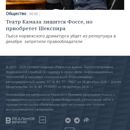
Общество
00:00
Театр Камала лишится Фоссе, но
приобретет Шекспира
Пьеса норвежского драматурга уйдет из репертуара в
декабре: запретили правообладатели
© 2015 - 2026 Сетевое издание «Реальное время» Зарегистрировано
Федеральной службой по надзору в сфере связи, информационных
технологий и массовых коммуникаций (Роскомнадзор) –
регистрационный номер ЭЛ № ФС 77 - 79627 от 18 декабря 2020 г. (ранее
свидетельство Эл № ФС 77-59331 от 18 сентября 2014 г.)
Использование материалов Реального Времени разрешено только с
предварительного согласия правообладателей, упоминание сайта и
прямая гиперссылка обязательны при частичном или полном
воспроизведении материалов.
18+