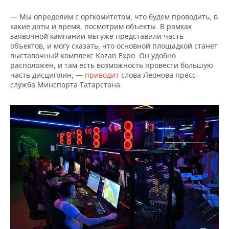
НЕФТЕХИМИЯ
— Мы определим с оргкомитетом, что будем проводить, в
РОЗНИЧНАЯ ТОРГОВЛЯ
НОВОСТИ ТЕХНОЛОГИЙ
МЕРОПРИЯТИЯ
какие даты и время, посмотрим объекты. В рамках
НЕФТЬ
заявочной кампании мы уже представили часть
ТРАНСПОРТ
IT
НОВОСТИ МЕРОПРИЯТИЙ
СПОРТ
объектов, и могу сказать, что основной площадкой станет
ОПК
выставочный комплекс Kazan Expo. Он удобно
расположен, и там есть возможность провести большую
УСЛУГИ
МЕДИА
ВЫЕЗДНАЯ РЕДАКЦИЯ
НОВОСТИ СПОРТА
ОБЩЕСТВО
ЭНЕРГЕТИКА
часть дисциплин, —
приводит
слова Леонова пресс-
служба Минспорта Татарстана.
ТЕЛЕКОММУНИКАЦИИ
БИЗНЕС-БРАНЧИ
ФУТБОЛ
НОВОСТИ ОБЩЕСТВА
ФОТОГАЛЕРЕЯ
ONLINE-КОНФЕРЕНЦИИ
ХОККЕЙ
ВЛАСТЬ
СЮЖЕТЫ
ОТКРЫТАЯ ЛЕКЦИЯ
БАСКЕТБОЛ
ИНФРАСТРУКТУРА
СПРАВОЧНИК
ВОЛЕЙБОЛ
ИСТОРИЯ
СПИСОК ПЕРСОН
ПОЛНАЯ ВЕРСИЯ
КИБЕРСПОРТ
КУЛЬТУРА
СПИСОК КОМПАНИЙ
ФИГУРНОЕ КАТАНИЕ
МЕДИЦИНА