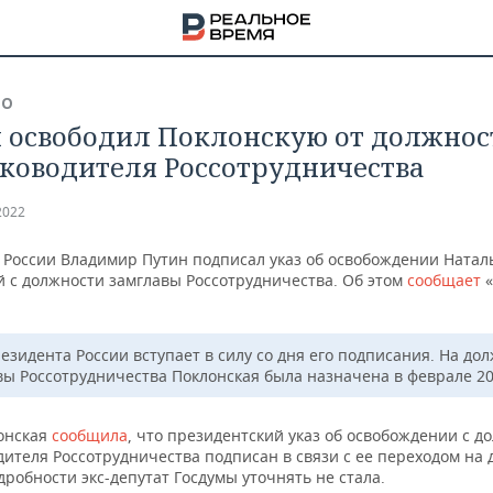
ВО
 освободил Поклонскую от должнос
ководителя Россотрудничества
2022
 России Владимир Путин подписал указ об освобождении Натал
й с должности замглавы Россотрудничества. Об этом
сообщает
«
езидента России вступает в силу со дня его подписания. На до
вы Россотрудничества Поклонская была назначена в феврале 20
НА
онская
сообщила
, что президентский указ об освобождении с д
ителя Россотрудничества подписан в связи с ее переходом на 
дробности экс-депутат Госдумы уточнять не стала.