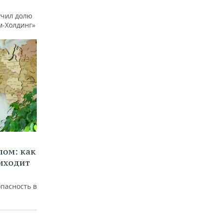
учил долю
м-Холдинг»
лом: как
иходит
пасность в