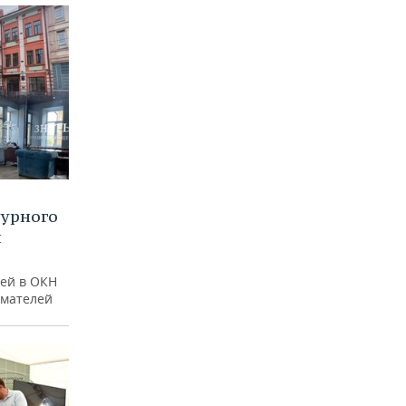
турного
и
ей в ОКН
имателей