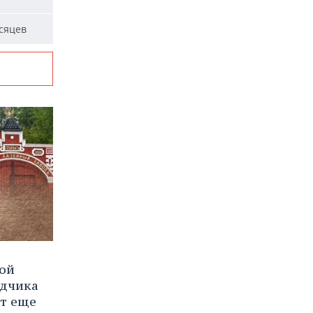
сяцев
вой
ядчика
ют еще