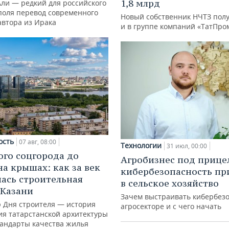
1,8 млрд
Али — редкий для российского
поля перевод современного
Новый собственник НЧТЗ пол
автора из Ирака
и в группе компаний «ТатПро
ость
07 авг, 08:00
Технологии
31 июл, 00:00
ого соцгорода до
Агробизнес под прице
на крышах: как за век
кибербезопасность пр
ась строительная
в сельское хозяйство
 Казани
Зачем выстраивать кибербезо
ю Дня строителя — история
агросекторе и с чего начать
ия татарстанской архитектуры
тандарты качества жилья