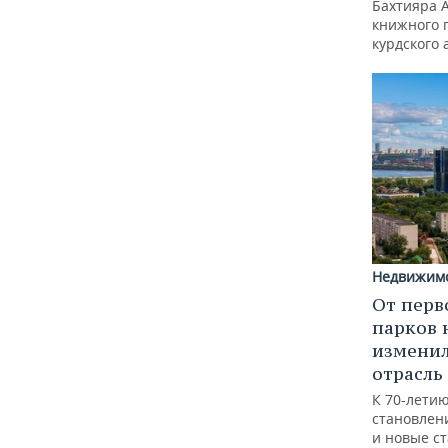
Бахтияра 
книжного 
курдского 
Недвижим
От перв
парков 
изменил
отрасль
К 70-лети
становлен
и новые с