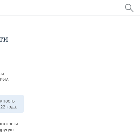
ти
ьи
РИА
лжность
22 года.
олжности
другую