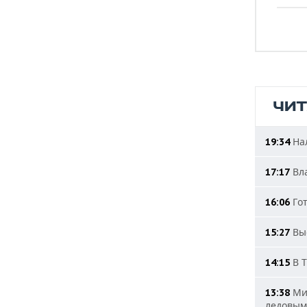
ЧИ
Нал
19:34
Вла
17:17
Гот
16:06
Выс
15:27
В Т
14:15
Мин
13:38
ледовым