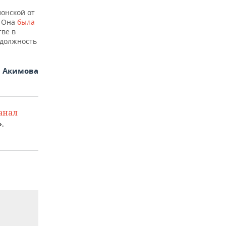
онской от
. Она
была
тве в
у должность
я Акимова
анал
.