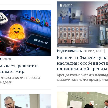
Недвижимость
31 июл, 18:10
Бизнес в объекте куль
и
00:00
наследия: особенност
мывает, решает и
национальной аренды
аивает мир
Аренда коммерческих площад
ехнологические новости
глазами казанских предприн
 недели