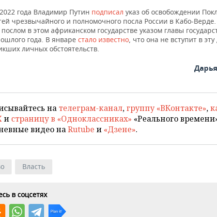
 2022 года Владимир Путин
подписал
указ об освобождении Покл
тей чрезвычайного и полномочного посла России в Кабо-Верде
послом в этом африканском государстве указом главы государс
рошлого года. В январе
стало известно
, что она не вступит в эт
икших личных обстоятельств.
Дарь
исывайтесь на
телеграм-канал
,
группу «ВКонтакте»
,
к
X
и
страницу в «Одноклассниках»
«Реального времени»
невные видео на
Rutube
и
«Дзене»
.
во
Власть
сь в соцсетях