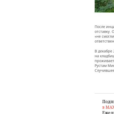
ВОДНЫЕ ВИДЫ СПОРТА
ОБРАЗОВАНИЕ
ХОККЕЙ С МЯЧОМ
ПРОИСШЕСТВИЯ
После инц
отставку. 
«не смогли
ответствен
В декабре
на кладби
проживает 
Рустам Мин
Случившее
Подп
в MA
Ежед