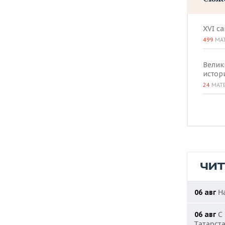
XVI с
499
МА
Велик
истор
24
МАТ
ЧИ
На
06 авг
С 
06 авг
Татарст