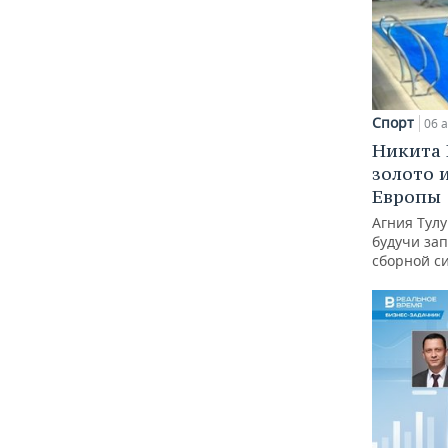
Спорт
06 а
Никита 
золото 
Европы
Агния Тул
будучи зап
сборной с