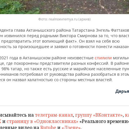
Фото: realnoevremya.ru (архив)
идента глава Актанышского района Татарстана Энгель Фаттахо
Он извинился перед родными Виктора Смирнова за то, что влас
 предотвратить этот вопиющий факт». Он взял на себя всю
ность за произошедшее и заявил о готовности понести наказа
 2021 года в Актанышском районе неизвестные
спилили
могильн
ще, где похоронены представители разных конфессий. В районе
98% татар, но также есть русские и марийские населенные пун
ниханов потребовал от руководства района разобраться в этом
ся он назвал халатностью со стороны местных властей.
Дарь
исывайтесь на
телеграм-канал
,
группу «ВКонтакте»
,
к
X
и
страницу в «Одноклассниках»
«Реального времени»
невные видео на
Rutube
и
«Дзене»
.