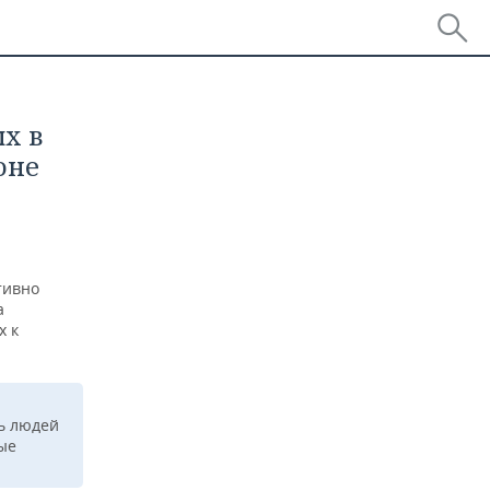
х в
оне
тивно
а
х к
ть людей
ые