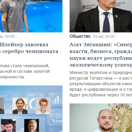
Общество
вг, 00:00
03 авг, 00:00
Шлейхер завоевал
Азат Зиганшин: «Сине
и серебро чемпионата
власти, бизнеса, гражд
науки ведет республик
экологическому успех
упова стала чемпионкой,
асной в составе золотой
Министр экологии и природн
инхронисток
ресурсов Татарстана — о расч
рекультивации объектов нак
вреда, о цифровизации и о то
будет республика через 10 ле