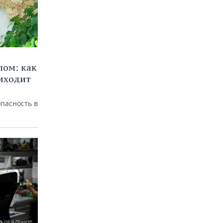
лом: как
иходит
пасность в