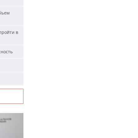
бъем
пройти в
сность