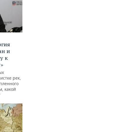
ргия
ан и
у к
у»
ых
истке рек,
опленного
м, какой
т