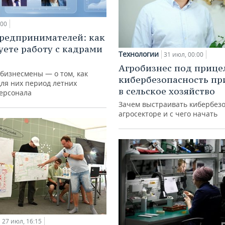
:00
редпринимателей: как
уете работу с кадрами
Технологии
31 июл, 00:00
Агробизнес под прице
 бизнесмены — о том, как
кибербезопасность пр
для них период летних
в сельское хозяйство
персонала
Зачем выстраивать кибербезо
агросекторе и с чего начать
27 июл, 16:15