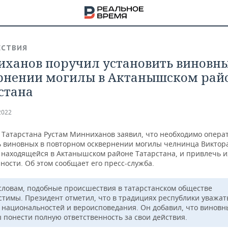
СТВИЯ
ханов поручил установить виновны
рнении могилы в Актанышском рай
стана
2022
 Татарстана Рустам Минниханов заявил, что необходимо опера
ь виновных в повторном осквернении могилы челнинца Виктор
 находящейся в Актанышском районе Татарстана, и привлечь и
ности. Об этом сообщает его пресс-служба.
 словам, подобные происшествия в татарстанском обществе
стимы. Президент отметил, что в традициях республики уважа
НА
 национальностей и вероисповедания. Он добавил, что виновн
 понести полную ответственность за свои действия.