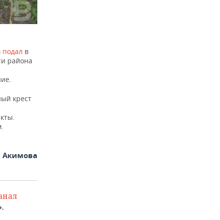
в
подал
в
ти района
ние.
ый крест
кты.
.
я Акимова
анал
.