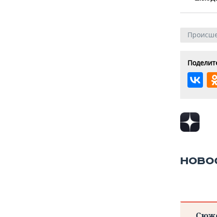
Происше
Поделите
НОВО
Сюж