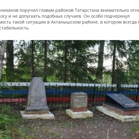
ниханов поручил главам районов Татарстана внимательно отно
осу и не допускать подобных случаев. Он особо подчеркнул
мость такой ситуации в Актанышском районе, в котором всегда
стабильность.