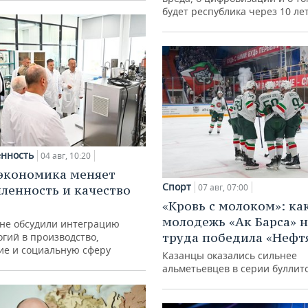
будет республика через 10 ле
нность
04 авг, 10:20
экономика меняет
Спорт
07 авг, 07:00
енность и качество
«Кровь с молоком»: ка
молодежь «Ак Барса» н
ане обсудили интеграцию
труда победила «Нефт
гий в производство,
ие и социальную сферу
Казанцы оказались сильнее
альметьевцев в серии буллит