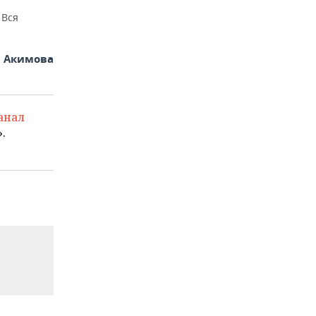
 Вся
я Акимова
анал
.