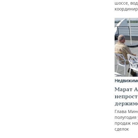
шоссе, вод
координир
Недвижим
Марат А
непрост
держимс
Глава Минс
полугодия 
продаж но
сделок