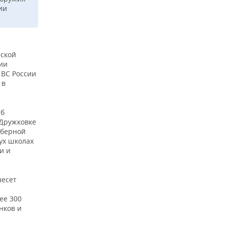
ии
ской
ии
 ВС России
 в
б
 Дружковке
иберной
ух школах
и и
несет
ее 300
нков и