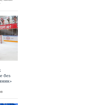
т
к
е без
яник»
ов