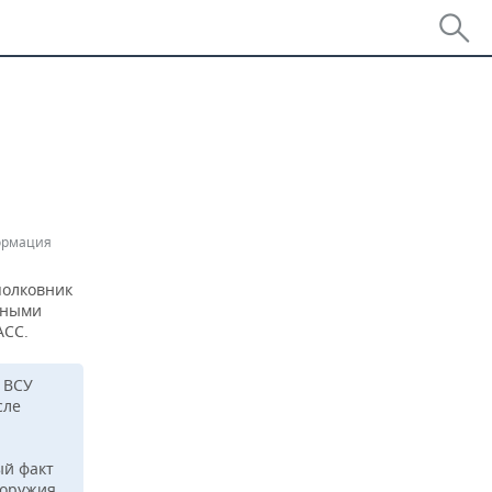
ормация
полковник
сными
АСС.
 ВСУ
сле
ый факт
 оружия