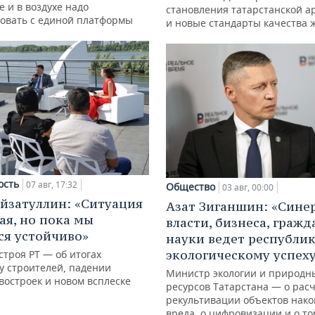
е и в воздухе надо
становления татарстанской а
овать с единой платформы
и новые стандарты качества 
ость
07 авг, 17:32
Общество
03 авг, 00:00
йзатуллин: «Ситуация
Азат Зиганшин: «Сине
ая, но пока мы
власти, бизнеса, гражд
я устойчиво»
науки ведет республик
экологическому успех
троя РТ — об итогах
у строителей, падении
Министр экологии и природн
востроек и новом всплеске
ресурсов Татарстана — о расч
рекультивации объектов нак
вреда, о цифровизации и о то