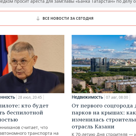
едком просит ареста для замглавы «Банка Татарстан» по делу о
ВСЕ НОВОСТИ ЗА СЕГОДНЯ
нность
Недвижимость
28 июл, 20:45
07 авг, 08:00
пилоте: кто будет
От первого соцгорода 
ть беспилотной
парков на крышах: как
ностью
изменилась строитель
отрасль Казани
нниханов считает, что
автономного транспорта на
К 70-летию Дня строителя — 