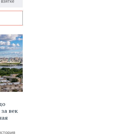
 взятке
до
 за век
ная
история