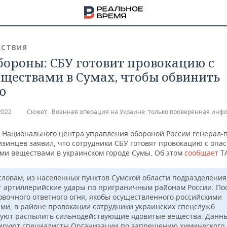
СТВИЯ
ороны: СБУ готовит провокацию с
ществами в Сумах, чтобы обвинить
ю
2022
Сюжет:
Военная операция на Украине: только проверенная инф
 Национального центра управления обороной России генерал-
зинцев заявил, что сотрудники СБУ готовят провокацию с опа
ми веществами в украинском городе Сумы. Об этом
сообщает
Т
 словам, из населенных пунктов Сумской области подразделения
т артиллерийские удары по приграничным районам России. По
овочного ответного огня, якобы осуществленного российскими
НА
ми, в районе провокации сотрудники украинских спецслужб
уют распылить сильнодействующие ядовитые вещества. Данн
ируют специалисты Организации по запрещению химического