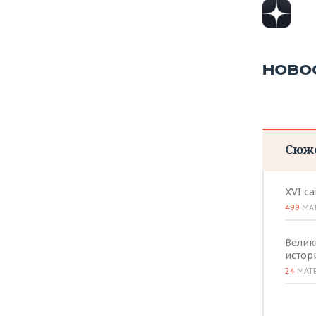
НОВО
Сюж
XVI с
499
МА
Велик
истор
24
МАТ