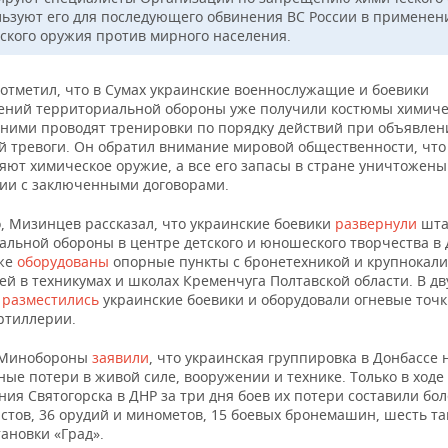
льзуют его для последующего обвинения ВС России в применен
ского оружия против мирного населения.
отметил, что в Сумах украинские военнослужащие и боевики
ений территориальной обороны уже получили костюмы химиче
 ними проводят тренировки по порядку действий при объявлен
й тревоги. Он обратил внимание мировой общественности, что
яют химическое оружие, а все его запасы в стране уничтожены
вии с заключенными договорами.
о, Мизинцев рассказал, что украинские боевики
развернули
шта
альной обороны в центре детского и юношеского творчества в
кже
оборудованы
опорные пункты с бронетехникой и крупнокал
й в техникумах и школах Кременчуга Полтавской области. В дв
а
разместились
украинские боевики и оборудовали огневые точк
ртиллерии.
 Минобороны
заявили
, что украинская группировка в Донбассе 
ые потери в живой силе, вооружении и технике. Только в ходе
ия Святогорска в ДНР за три дня боев их потери составили бол
стов, 36 орудий и минометов, 15 боевых бронемашин, шесть та
ановки «Град».