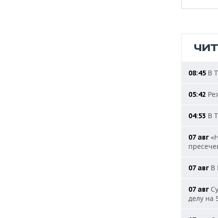
ЧИ
В Т
08:45
Реж
05:42
В Т
04:53
«Н
07 авг
пресечен
В 
07 авг
Су
07 авг
делу на 