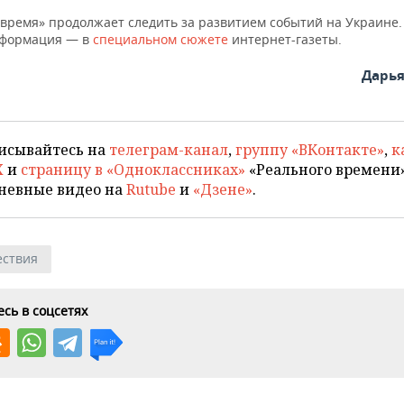
 время» продолжает следить за развитием событий на Украине.
нформация — в
специальном сюжете
интернет-газеты.
Дарь
исывайтесь на
телеграм-канал
,
группу «ВКонтакте»
,
к
X
и
страницу в «Одноклассниках»
«Реального времени»
невные видео на
Rutube
и
«Дзене»
.
ствия
сь в соцсетях