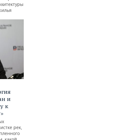
рхитектуры
жилья
ргия
ан и
у к
у»
ых
истке рек,
опленного
м, какой