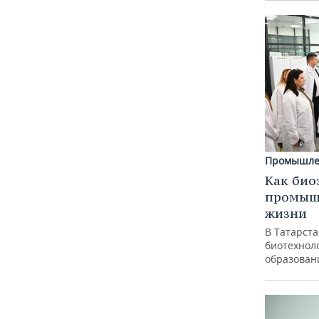
Промышле
Как био
промышл
жизни
В Татарст
биотехноло
образован