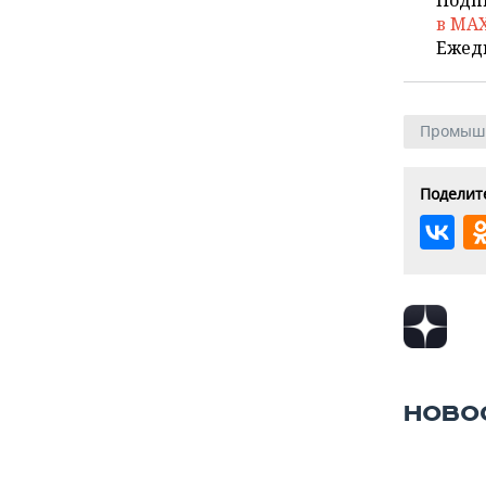
в MA
Ежед
Промыш
Поделите
НОВО