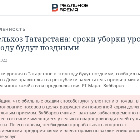
ЛЕННОСТЬ
льхоз Татарстана: сроки уборки ур
году будут поздними
2022
ки урожая в Татарстане в этом году будут поздними, сообщил н
 в Доме правительства республики заместитель премьер-мини
льского хозяйства и продовольствия РТ Марат Зяббаров.
бщил, что обильные осадки способствуют уплотнению почвы, в 
ронование посевов в целях разрушения почвенной корки должн
ельным приемом. Зяббаров считает важным заблаговременно 
чее состояние имеющиеся у сельхозтоваропроизводителей су
НА
ксы. По его словам, необходимо прорабатывать вопросы с
риемными предприятиями и элеваторами по заключению догов
е услуг.