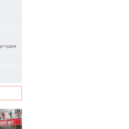
щи судам
и