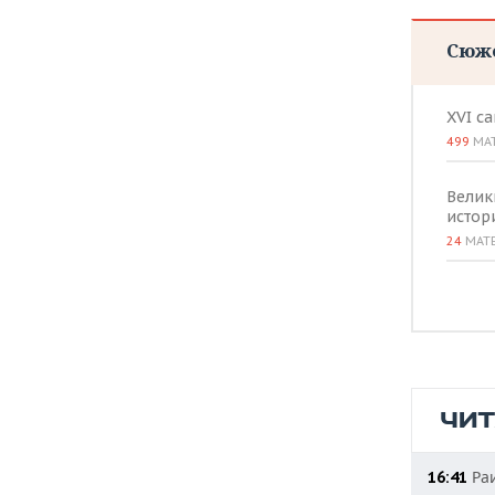
Сюж
XVI с
499
МА
Велик
истор
24
МАТ
ЧИ
Раи
16:41