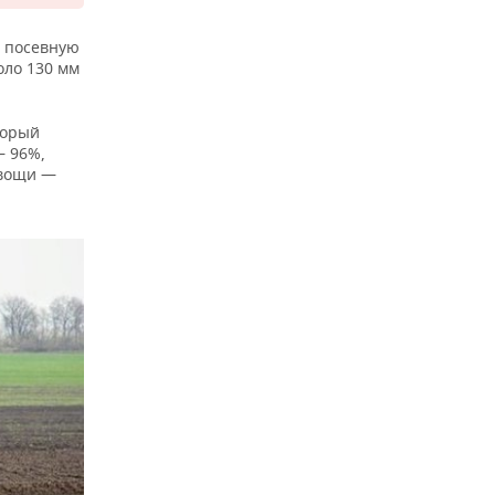
ь посевную
оло 130 мм
торый
— 96%,
овощи —