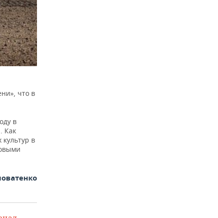
ни», что в
оду в
. Как
 культур в
овыми
ловатенко
анал