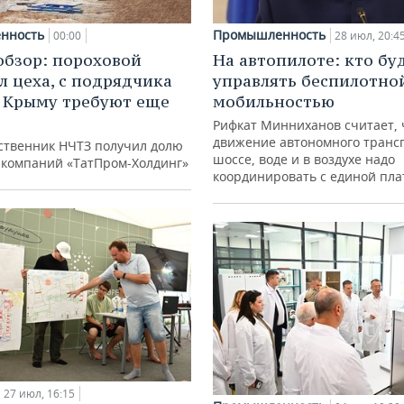
нность
Промышленность
00:00
28 июл, 20:4
обзор: пороховой
На автопилоте: кто бу
л цеха, с подрядчика
управлять беспилотно
в Крыму требуют еще
мобильностью
д
Рифкат Минниханов считает, 
движение автономного транс
ственник НЧТЗ получил долю
шоссе, воде и в воздухе надо
е компаний «ТатПром-Холдинг»
координировать с единой пл
27 июл, 16:15