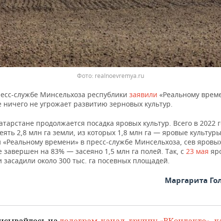
Фото: realnoevremya.ru
ресс-службе Минсельхоза республики
заявили
«Реальному време
е ничего не угрожает развитию зерновых культур.
атарстане продолжается посадка яровых культур. Всего в 2022 г
еять 2,8 млн га земли, из которых 1,8 млн га — яровые культуры
 «Реальному времени» в пресс-службе Минсельхоза, сев яровых
 завершен на 83% — засеяно 1,5 млн га полей. Так, с
23 мая
яр
 засадили около 300 тыс. га посевных площадей.
Маргарита Го
исывайтесь на
телеграм-канал
,
группу «ВКонтакте»
,
к