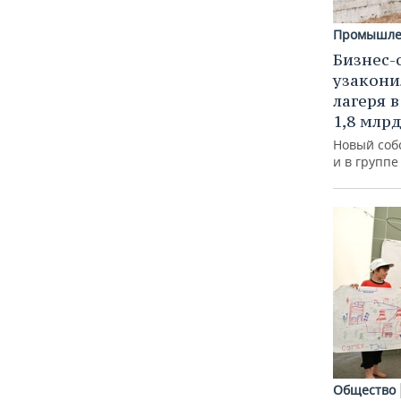
Промышле
Бизнес-
узакони
лагеря 
1,8 млр
Новый соб
и в групп
Общество