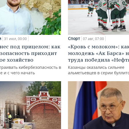
и
Спорт
31 июл, 00:00
07 авг, 07:00
нес под прицелом: как
«Кровь с молоком»: ка
зопасность приходит
молодежь «Ак Барса» н
кое хозяйство
труда победила «Нефт
траивать кибербезопасность в
Казанцы оказались сильнее
е и с чего начать
альметьевцев в серии буллит