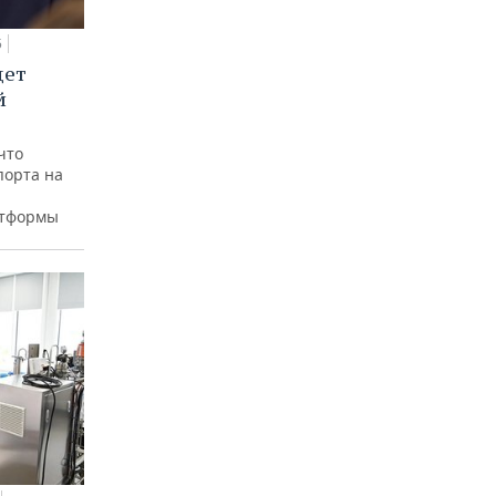
5
дет
й
что
порта на
атформы