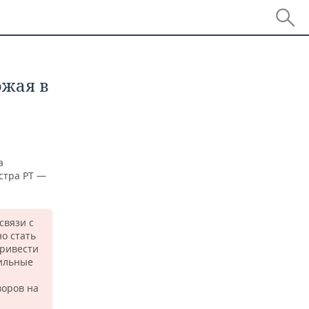
ожая в
а
стра РТ —
связи с
о стать
привести
шильные
оров на