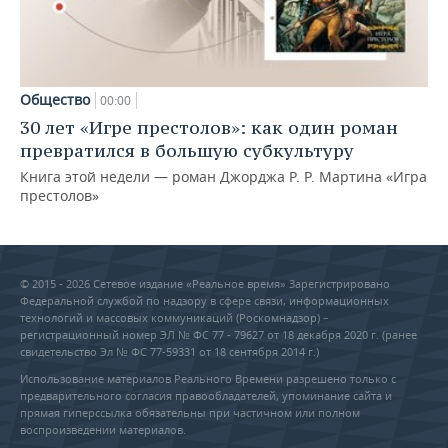
Общество
00:00
30 лет «Игре престолов»: как один роман
превратился в большую субкультуру
Книга этой недели — роман Джорджа Р. Р. Мартина «Игра
престолов»
© 2015 - 2026 Сетевое издание «Реальное время» Зарегистрировано
Федеральной службой по надзору в сфере связи, информационных
технологий и массовых коммуникаций (Роскомнадзор) –
регистрационный номер ЭЛ № ФС 77 - 79627 от 18 декабря 2020 г. (ранее
свидетельство Эл № ФС 77-59331 от 18 сентября 2014 г.)
Использование материалов Реального Времени разрешено только с
предварительного согласия правообладателей, упоминание сайта и
прямая гиперссылка обязательны при частичном или полном
воспроизведении материалов.