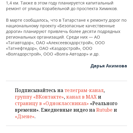
ВОДНЫЕ ВИДЫ СПОРТА
ОБРАЗОВАНИЕ
1,4 км. Также в этом году планируется капитальный
ремонт от улицы Корабельной до проспекта Химиков.
ХОККЕЙ С МЯЧОМ
ПРОИСШЕСТВИЯ
В марте сообщалось, что в Татарстане к ремонту дорог по
национальному проекту «Безопасные качественные
дороги» планируют привлечь более десяти подрядных
региональных организаций. Среди них — АО
«Татавтодор», ОАО «Алексеевскдорстрой», ООО
«Татнефтедор», ОАО «Каздорстрой», ООО
«Волгадорстрой», ООО «Волга-Автодор» и др.
Дарья Акимова
Подписывайтесь на
телеграм-канал
,
группу «ВКонтакте»
,
канал в MAX
и
страницу в «Одноклассниках»
«Реального
времени». Ежедневные видео на
Rutube
и
«Дзене»
.