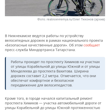
НЕФТЕХИМИЯ
РОЗНИЧНАЯ ТОРГОВЛЯ
НОВОСТИ ТЕХНОЛОГИЙ
МЕРОПРИЯТИЯ
НЕФТЬ
Фото: realnoevremya.ru/Олег Тихонов (архив)
ТРАНСПОРТ
IT
НОВОСТИ МЕРОПРИЯТИЙ
СПОРТ
ОПК
УСЛУГИ
МЕДИА
ВЫЕЗДНАЯ РЕДАКЦИЯ
НОВОСТИ СПОРТА
ОБЩЕСТВО
ЭНЕРГЕТИКА
В Нижнекамске ведутся работы по устройству
велосипедных дорожек в рамках национального проекта
ТЕЛЕКОММУНИКАЦИИ
БИЗНЕС-БРАНЧИ
ФУТБОЛ
НОВОСТИ ОБЩЕСТВА
ФОТОГАЛЕРЕЯ
«Безопасные качественные дороги». Об этом
сообщает
пресс-служба Миндортранса Татарстана.
ONLINE-КОНФЕРЕНЦИИ
ХОККЕЙ
ВЛАСТЬ
СЮЖЕТЫ
Работы проходят по проспекту Химиков на участках
ОТКРЫТАЯ ЛЕКЦИЯ
БАСКЕТБОЛ
ИНФРАСТРУКТУРА
СПРАВОЧНИК
от улицы Корабельной до улицы Южной и от улицы
Менделеева до проспекта Вахитова. Ширина
дорожек составит 2,2 метра. Отмечается, что они
ВОЛЕЙБОЛ
ИСТОРИЯ
СПИСОК ПЕРСОН
ПОЛНАЯ ВЕРСИЯ
обеспечат комфортное и безопасное
передвижение для велосипедистов.
КИБЕРСПОРТ
КУЛЬТУРА
СПИСОК КОМПАНИЙ
Кроме того, в городе начался капитальный ремонт
ФИГУРНОЕ КАТАНИЕ
МЕДИЦИНА
проспекта Химиков — участка автомобильной дороги от
улицы Корабельной до улицы Южной протяженностью