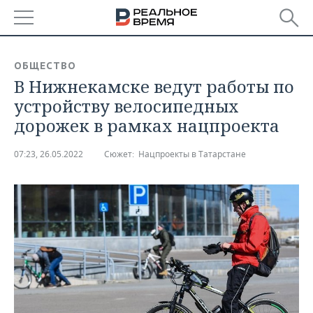
РЕГИОНЫ
ОБЩЕСТВО
В Нижнекамске ведут работы по
БАШКОРТОСТАН
НОВОСТИ
устройству велосипедных
ТАТАРСТАН
АНАЛИТИКА
дорожек в рамках нацпроекта
УДМУРТИЯ
НОВОСТИ АНАЛИТИКИ
ЭКОНОМИКА
07:23, 26.05.2022
Сюжет:
Нацпроекты в Татарстане
ДЕКЛАРАЦИИ О ДОХОДАХ
НОВОСТИ ЭКОНОМИКИ
ПРОМЫШЛЕННОСТЬ
КОРОЛИ ГОСЗАКАЗА ПФО
ФИНАНСЫ
НОВОСТИ
НЕДВИЖИМОСТЬ
ПРОМЫШЛЕННОСТИ
ВУЗЫ ТАТАРСТАНА
БАНКИ
НОВОСТИ НЕДВИЖИМОСТИ
АВТО
АГРОПРОМ
КОМУ ПРИНАДЛЕЖАТ
БЮДЖЕТ
НОВОСТИ АВТО
БИЗНЕС
ТОРГОВЫЕ ЦЕНТРЫ
МАШИНОСТРОЕНИЕ
ТАТАРСТАНА
ИНВЕСТИЦИИ
НОВОСТИ БИЗНЕСА
ТЕХНОЛОГИИ