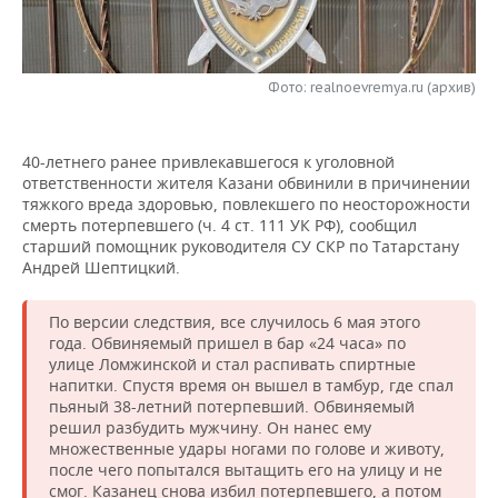
НЕФТЕХИМИЯ
РОЗНИЧНАЯ ТОРГОВЛЯ
НОВОСТИ ТЕХНОЛОГИЙ
МЕРОПРИЯТИЯ
НЕФТЬ
Фото: realnoevremya.ru (архив)
ТРАНСПОРТ
IT
НОВОСТИ МЕРОПРИЯТИЙ
СПОРТ
ОПК
УСЛУГИ
МЕДИА
ВЫЕЗДНАЯ РЕДАКЦИЯ
НОВОСТИ СПОРТА
ОБЩЕСТВО
ЭНЕРГЕТИКА
40-летнего ранее привлекавшегося к уголовной
ответственности жителя Казани обвинили в причинении
ТЕЛЕКОММУНИКАЦИИ
БИЗНЕС-БРАНЧИ
ФУТБОЛ
НОВОСТИ ОБЩЕСТВА
ФОТОГАЛЕРЕЯ
тяжкого вреда здоровью, повлекшего по неосторожности
смерть потерпевшего (ч. 4 ст. 111 УК РФ), сообщил
ONLINE-КОНФЕРЕНЦИИ
ХОККЕЙ
ВЛАСТЬ
СЮЖЕТЫ
старший помощник руководителя СУ СКР по Татарстану
Андрей Шептицкий.
ОТКРЫТАЯ ЛЕКЦИЯ
БАСКЕТБОЛ
ИНФРАСТРУКТУРА
СПРАВОЧНИК
По версии следствия, все случилось 6 мая этого
года. Обвиняемый пришел в бар «24 часа» по
ВОЛЕЙБОЛ
ИСТОРИЯ
СПИСОК ПЕРСОН
ПОЛНАЯ ВЕРСИЯ
улице Ломжинской и стал распивать спиртные
напитки. Спустя время он вышел в тамбур, где спал
КИБЕРСПОРТ
КУЛЬТУРА
СПИСОК КОМПАНИЙ
пьяный 38-летний потерпевший. Обвиняемый
решил разбудить мужчину. Он нанес ему
множественные удары ногами по голове и животу,
ФИГУРНОЕ КАТАНИЕ
МЕДИЦИНА
после чего попытался вытащить его на улицу и не
смог. Казанец снова избил потерпевшего, а потом