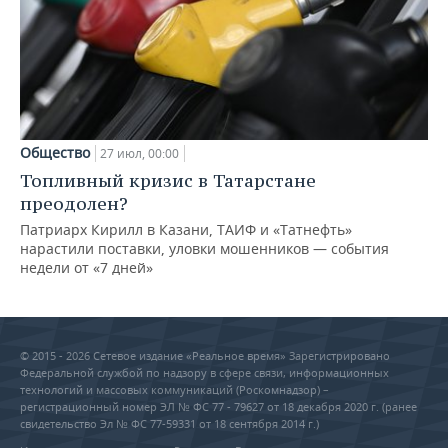
Общество
27 июл, 00:00
Топливный кризис в Татарстане
преодолен?
Патриарх Кирилл в Казани, ТАИФ и «Татнефть»
нарастили поставки, уловки мошенников — события
недели от «7 дней»
© 2015 - 2026 Сетевое издание «Реальное время» Зарегистрировано
Федеральной службой по надзору в сфере связи, информационных
технологий и массовых коммуникаций (Роскомнадзор) –
регистрационный номер ЭЛ № ФС 77 - 79627 от 18 декабря 2020 г. (ранее
свидетельство Эл № ФС 77-59331 от 18 сентября 2014 г.)