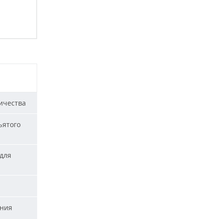
ичества
ъятого
для
ания