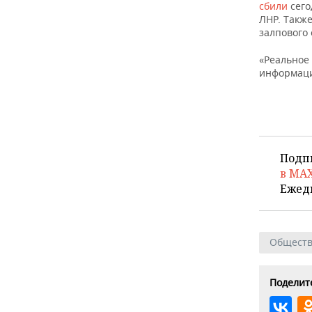
сбили
сего
ЛНР. Такж
залпового 
«Реальное
информац
Подп
в MA
Ежед
Общест
Поделите