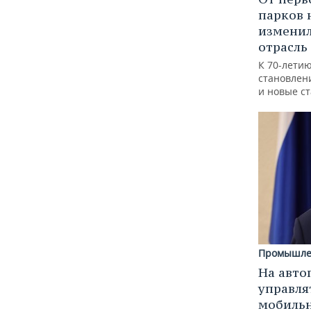
парков 
изменил
отрасль
К 70-лети
становлен
и новые с
Промышле
На авто
управля
мобиль