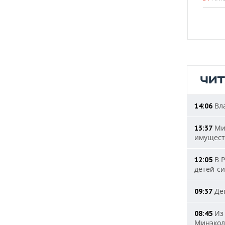
ЧИ
Вла
14:06
Мин
13:37
имущест
В Р
12:05
детей-с
Деп
09:37
Из 
08:45
Минэкол