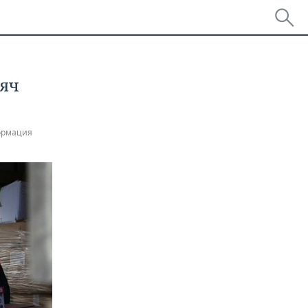
сяч
ормация