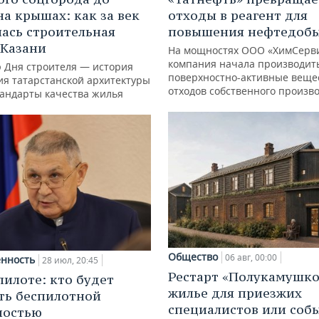
на крышах: как за век
отходы в реагент для
ась строительная
повышения нефтедоб
 Казани
На мощностях ООО «ХимСерв
компания начала производит
ю Дня строителя — история
поверхностно-активные веще
ия татарстанской архитектуры
отходов собственного произв
тандарты качества жилья
Общество
06 авг, 00:00
нность
28 июл, 20:45
Рестарт «Полукамушко
пилоте: кто будет
жилье для приезжих
ть беспилотной
специалистов или со
ностью