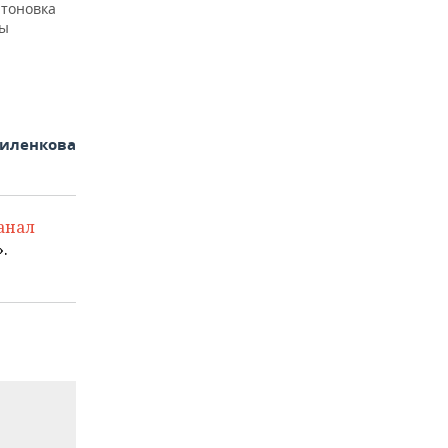
атоновка
мы
иленкова
анал
.