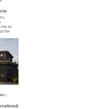
ычи
ис»
ь
ства из
одства
в»:
бытийный