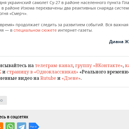
дня украинский самолет Су-27 в районе населенного пункта Пл
е в районе Изюма перехвачены два реактивных снаряда систе
огня «Смерч».
 время» продолжает следить за развитием событий. Вся важная
ия — в
специальном сюжете
интернет-газеты.
Диана Ж
исывайтесь на
телеграм-канал
,
группу «ВКонтакте»
,
к
X
и
страницу в «Одноклассниках»
«Реального времени»
невные видео на
Rutube
и
«Дзене»
.
во
сь в соцсетях