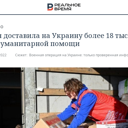
ВО
я доставила на Украину более 18 ты
гуманитарной помощи
2022
Сюжет:
Военная операция на Украине: только проверенная инф
НА