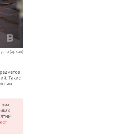
ya.ru (архив)
предметов
ий. Такие
оссии
 них
ликах
иятий
ает