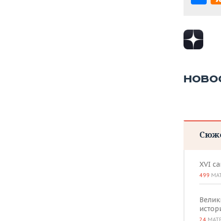
НОВО
Сюж
XVI с
499
МА
Велик
истор
24
МАТ