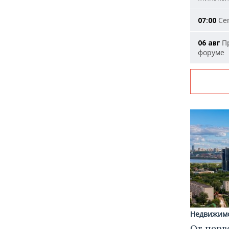
Сег
07:00
Пр
06 авг
форуме
Недвижим
От перв