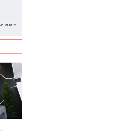
ическом
5
т