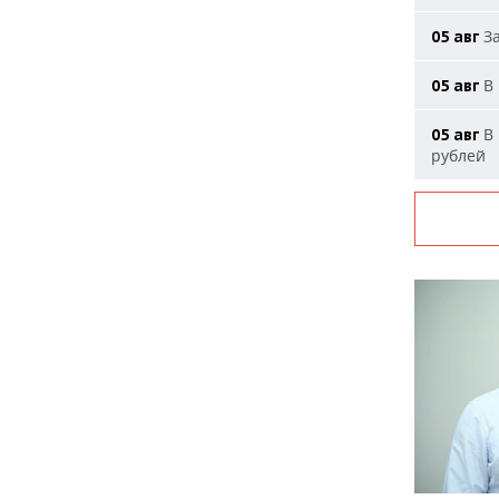
За
05 авг
В 
05 авг
В 
05 авг
рублей