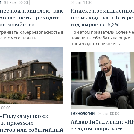
и
31 июл, 00:00
05 авг, 14:30
нес под прицелом: как
Индекс промышленно
зопасность приходит
производства в Татарс
кое хозяйство
год вырос на 6,2%
траивать кибербезопасность в
При этом показатели более ч
е и с чего начать
половины обрабатывающих
производств снизились
00:00
Технологии
04 авг, 00:00
 «Полукамушков»:
Айдар Гибадуллин: «И
ля приезжих
сегодня закрывает
истов или событийный