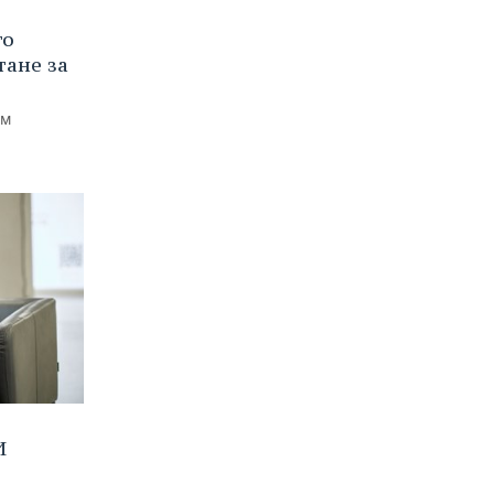
го
тане за
ем
И