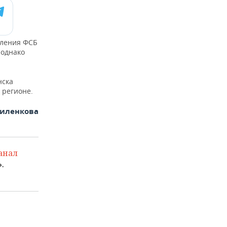
вления ФСБ
 однако
нска
 регионе.
иленкова
анал
.