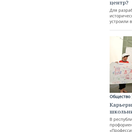
центр?
Для разра
историческ
устроили 
Общество
Карьерн
школьн
В республи
профорие
«Професси