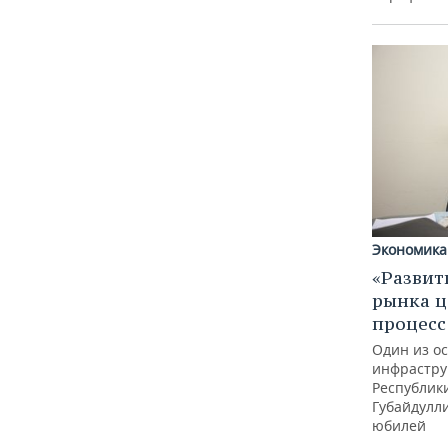
Экономика
«Развит
рынка ц
процес
Один из о
инфрастру
Республик
Губайдулл
юбилей