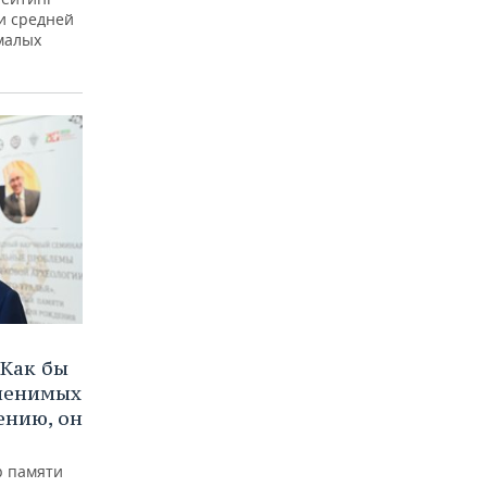
и средней
малых
Как бы
аменимых
ению, он
р памяти