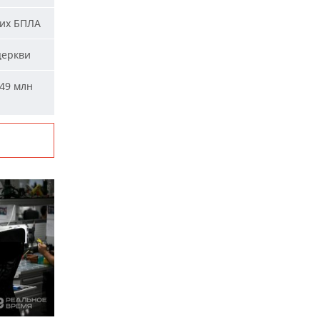
ких БПЛА
церкви
49 млн