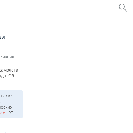
ка
ормация
самолета
яда. Об
ых сил
В
ческих
дает
RT.