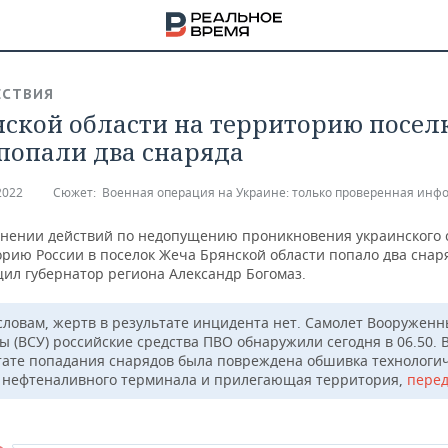
СТВИЯ
нской области на территорию посел
попали два снаряда
2022
Сюжет:
Военная операция на Украине: только проверенная инф
нении действий по недопущению проникновения украинского 
орию России в поселок Жеча Брянской области попало два снар
щил губернатор региона Александр Богомаз.
 словам, жертв в результате инцидента нет. Самолет Вооруженн
ы (ВСУ) российские средства ПВО обнаружили сегодня в 06.50. 
тате попадания снарядов была повреждена обшивка технологи
 нефтеналивного терминала и прилегающая территория,
пере
НА