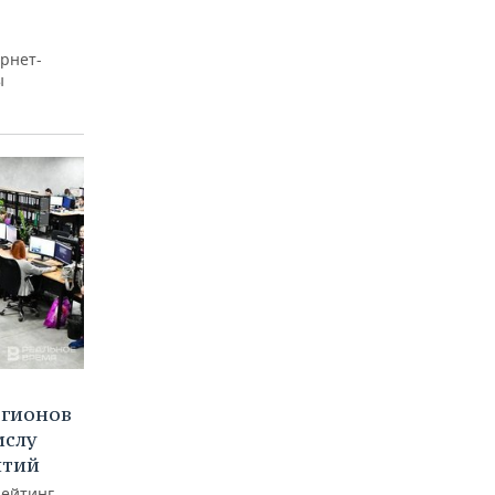
рнет-
ы
егионов
ислу
ятий
рейтинг