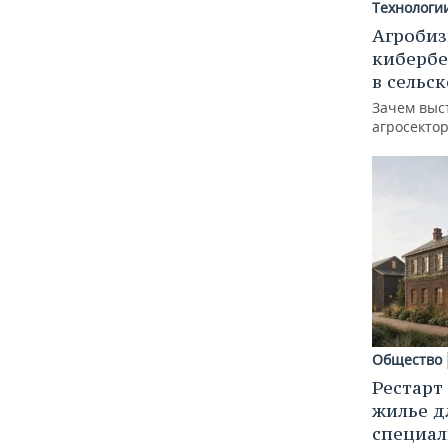
Технологи
Агробиз
кибербе
в сельс
Зачем выс
агросектор
Общество
Рестарт
жилье д
специал