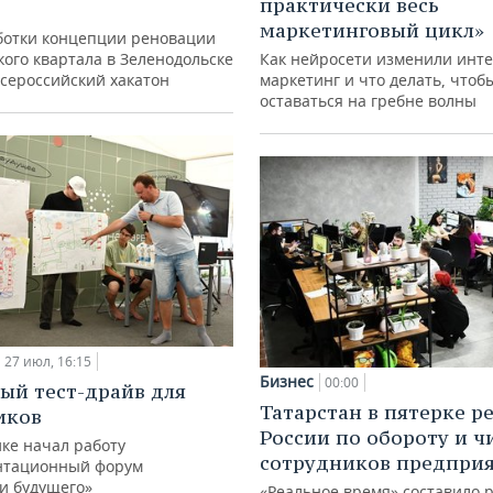
практически весь
маркетинговый цикл»
ботки концепции реновации
ого квартала в Зеленодольске
Как нейросети изменили инте
всероссийский хакатон
маркетинг и что делать, чтоб
оставаться на гребне волны
27 июл, 16:15
Бизнес
00:00
ый тест-драйв для
Татарстан в пятерке р
иков
России по обороту и ч
ке начал работу
сотрудников предпри
нтационный форум
и будущего»
«Реальное время» составило 