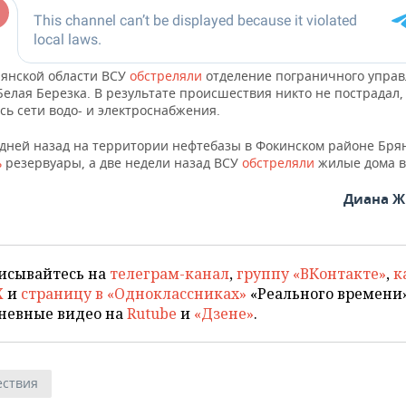
рянской области ВСУ
обстреляли
отделение пограничного упра
Белая Березка. В результате происшествия никто не пострадал,
ь сети водо- и электроснабжения.
 дней назад на территории нефтебазы в Фокинском районе Бря
ь
резервуары, а две недели назад ВСУ
обстреляли
жилые дома в
Диана Ж
исывайтесь на
телеграм-канал
,
группу «ВКонтакте»
,
к
X
и
страницу в «Одноклассниках»
«Реального времени»
невные видео на
Rutube
и
«Дзене»
.
ствия