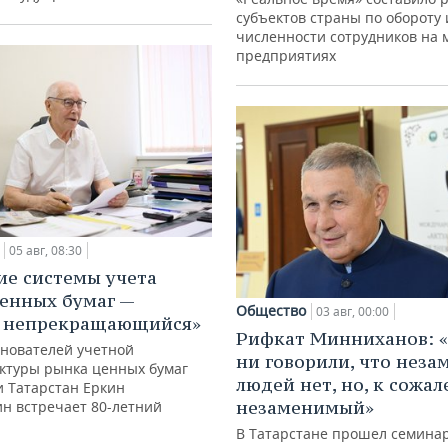
субъектов страны по обороту 
численности сотрудников на 
предприятиях
05 авг, 08:30
ие системы учета
енных бумаг —
Общество
03 авг, 00:00
с непрекращающийся»
Рифкат Минниханов: «
снователей учетной
ни говорили, что нез
ктуры рынка ценных бумаг
людей нет, но, к сожал
и Татарстан Еркин
незаменимый»
ин встречает 80-летний
В Татарстане прошел семина