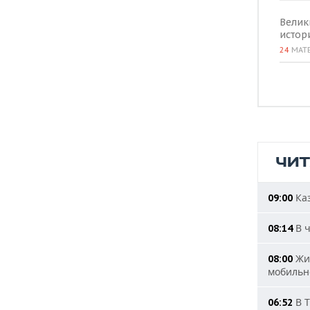
Велик
истор
24
МАТ
ЧИ
Каз
09:00
В ч
08:14
Жит
08:00
мобильн
В Т
06:52