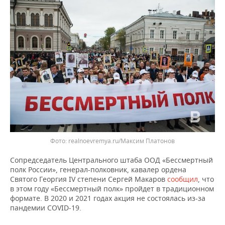
ВОДНЫЕ ВИДЫ СПОРТА
ОБРАЗОВАНИЕ
ХОККЕЙ С МЯЧОМ
ПРОИСШЕСТВИЯ
realnoevremya.ru/Максим Платонов
Сопредседатель Центрального штаба ООД «Бессмертный
полк России», генерал-полковник, кавалер ордена
Святого Георгия IV степени Сергей Макаров
сообщил
, что
в этом году «Бессмертный полк» пройдет в традиционном
формате. В 2020 и 2021 годах акция не состоялась из-за
пандемии COVID-19.