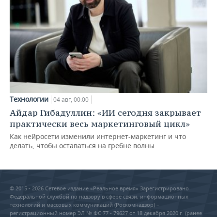
Технологии
04 авг, 00:00
Айдар Гибадуллин: «ИИ сегодня закрывает
практически весь маркетинговый цикл»
Как нейросети изменили интернет-маркетинг и что
делать, чтобы оставаться на гребне волны
© 2015 - 2026 Сетевое издание «Реальное время» Зарегистрировано
Федеральной службой по надзору в сфере связи, информационных
технологий и массовых коммуникаций (Роскомнадзор) –
регистрационный номер ЭЛ № ФС 77 - 79627 от 18 декабря 2020 г. (ранее