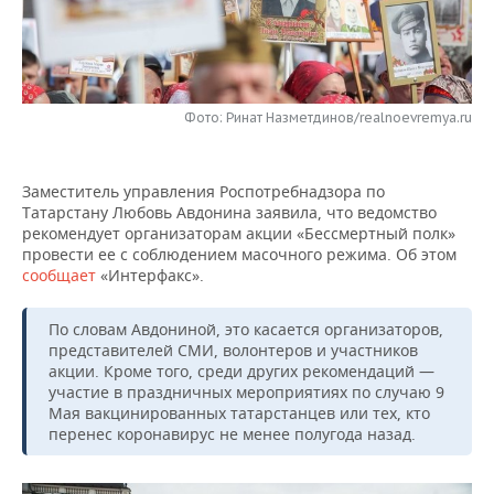
НЕФТЕХИМИЯ
РОЗНИЧНАЯ ТОРГОВЛЯ
НОВОСТИ ТЕХНОЛОГИЙ
МЕРОПРИЯТИЯ
НЕФТЬ
ТРАНСПОРТ
IT
НОВОСТИ МЕРОПРИЯТИЙ
СПОРТ
ОПК
Фото: Ринат Назметдинов/realnoevremya.ru
УСЛУГИ
МЕДИА
ВЫЕЗДНАЯ РЕДАКЦИЯ
НОВОСТИ СПОРТА
ОБЩЕСТВО
ЭНЕРГЕТИКА
Заместитель управления Роспотребнадзора по
ТЕЛЕКОММУНИКАЦИИ
БИЗНЕС-БРАНЧИ
ФУТБОЛ
НОВОСТИ ОБЩЕСТВА
ФОТОГАЛЕРЕЯ
Татарстану Любовь Авдонина заявила, что ведомство
рекомендует организаторам акции «Бессмертный полк»
ONLINE-КОНФЕРЕНЦИИ
ХОККЕЙ
ВЛАСТЬ
СЮЖЕТЫ
провести ее с соблюдением масочного режима. Об этом
сообщает
«Интерфакс».
ОТКРЫТАЯ ЛЕКЦИЯ
БАСКЕТБОЛ
ИНФРАСТРУКТУРА
СПРАВОЧНИК
По словам Авдониной, это касается организаторов,
ВОЛЕЙБОЛ
ИСТОРИЯ
СПИСОК ПЕРСОН
ПОЛНАЯ ВЕРСИЯ
представителей СМИ, волонтеров и участников
акции. Кроме того, среди других рекомендаций —
участие в праздничных мероприятиях по случаю 9
КИБЕРСПОРТ
КУЛЬТУРА
СПИСОК КОМПАНИЙ
Мая вакцинированных татарстанцев или тех, кто
перенес коронавирус не менее полугода назад.
ФИГУРНОЕ КАТАНИЕ
МЕДИЦИНА