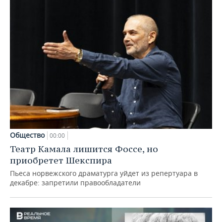
Общество
00:00
Театр Камала лишится Фоссе, но
приобретет Шекспира
Пьеса норвежского драматурга уйдет из репертуара в
декабре: запретили правообладатели