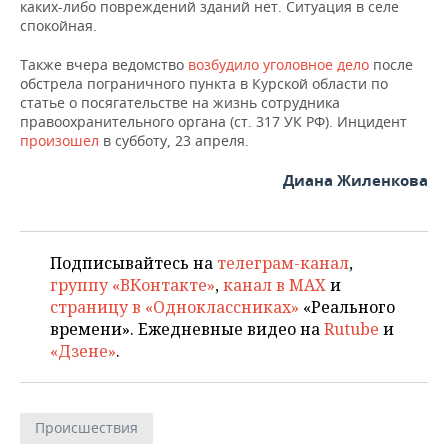
ВОДНЫЕ ВИДЫ СПОРТА
ОБРАЗОВАНИЕ
каких-либо повреждений зданий нет. Ситуация в селе
спокойная.
ХОККЕЙ С МЯЧОМ
ПРОИСШЕСТВИЯ
Также вчера ведомство
возбудило уголовное дело
после
обстрела пограничного пункта в Курской области по
статье о посягательстве на жизнь сотрудника
правоохранительного органа (ст. 317 УК РФ). Инцидент
произошел
в субботу, 23 апреля.
Диана Жиленкова
Подписывайтесь на
телеграм-канал
,
группу «ВКонтакте»
,
канал в MAX
и
страницу в «Одноклассниках»
«Реального
времени». Ежедневные видео на
Rutube
и
«Дзене»
.
Происшествия