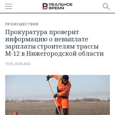
РЕГИОНЫ
ПРОИСШЕСТВИЯ
Прокуратура проверит
БАШКОРТОСТАН
НОВОСТИ
информацию о невыплате
ТАТАРСТАН
АНАЛИТИКА
зарплаты строителям трассы
М-12 в Нижегородской области
УДМУРТИЯ
НОВОСТИ АНАЛИТИКИ
ЭКОНОМИКА
15:55, 20.04.2022
ДЕКЛАРАЦИИ О ДОХОДАХ
НОВОСТИ ЭКОНОМИКИ
ПРОМЫШЛЕННОСТЬ
КОРОЛИ ГОСЗАКАЗА ПФО
ФИНАНСЫ
НОВОСТИ
НЕДВИЖИМОСТЬ
ПРОМЫШЛЕННОСТИ
ВУЗЫ ТАТАРСТАНА
БАНКИ
НОВОСТИ НЕДВИЖИМОСТИ
АВТО
АГРОПРОМ
КОМУ ПРИНАДЛЕЖАТ
БЮДЖЕТ
НОВОСТИ АВТО
БИЗНЕС
ТОРГОВЫЕ ЦЕНТРЫ
МАШИНОСТРОЕНИЕ
ТАТАРСТАНА
ИНВЕСТИЦИИ
НОВОСТИ БИЗНЕСА
ТЕХНОЛОГИИ