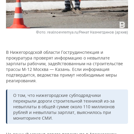
НЕФТЕХИМИЯ
РОЗНИЧНАЯ ТОРГОВЛЯ
НОВОСТИ ТЕХНОЛОГИЙ
МЕРОПРИЯТИЯ
НЕФТЬ
ТРАНСПОРТ
IT
НОВОСТИ МЕРОПРИЯТИЙ
СПОРТ
ОПК
Фото: realnoevremya.ru/Ринат Назметдинов (архив)
УСЛУГИ
МЕДИА
ВЫЕЗДНАЯ РЕДАКЦИЯ
НОВОСТИ СПОРТА
ОБЩЕСТВО
ЭНЕРГЕТИКА
В Нижегородской области Гострудинспекция и
ТЕЛЕКОММУНИКАЦИИ
БИЗНЕС-БРАНЧИ
ФУТБОЛ
НОВОСТИ ОБЩЕСТВА
ФОТОГАЛЕРЕЯ
прокуратура проверят информацию о невыплате
зарплаты рабочим, задействованным на строительстве
ONLINE-КОНФЕРЕНЦИИ
ХОККЕЙ
ВЛАСТЬ
СЮЖЕТЫ
трассы М-12 Москва — Казань. Если информация
подтвердится, ведомства примут необходимые меры
ОТКРЫТАЯ ЛЕКЦИЯ
БАСКЕТБОЛ
ИНФРАСТРУКТУРА
СПРАВОЧНИК
реагирования.
ВОЛЕЙБОЛ
ИСТОРИЯ
СПИСОК ПЕРСОН
ПОЛНАЯ ВЕРСИЯ
О том, что нижегородские субподрядчики
перекрыли дороги строительной техникой из-за
невыплаты в общей сумме около 110 миллионов
КИБЕРСПОРТ
КУЛЬТУРА
СПИСОК КОМПАНИЙ
рублей и невыплаты зарплат, выяснилось при
мониторинге СМИ.
ФИГУРНОЕ КАТАНИЕ
МЕДИЦИНА