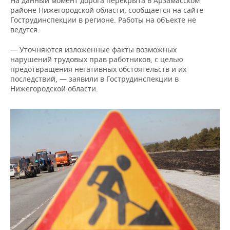
На данный момент дорога перекрыта в Арзамасском
ВОДНЫЕ ВИДЫ СПОРТА
ОБРАЗОВАНИЕ
районе Нижегородской области, сообщается на сайте
Гострудинспекции в регионе. Работы на объекте не
ХОККЕЙ С МЯЧОМ
ПРОИСШЕСТВИЯ
ведутся.
— Уточняются изложенные факты возможных
нарушений трудовых прав работников, с целью
предотвращения негативных обстоятельств и их
последствий, — заявили в Гострудинспекции в
Нижегородской области.