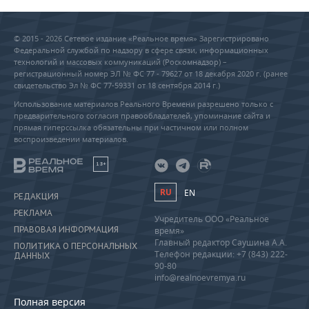
© 2015 - 2026 Сетевое издание «Реальное время» Зарегистрировано
Федеральной службой по надзору в сфере связи, информационных
технологий и массовых коммуникаций (Роскомнадзор) –
регистрационный номер ЭЛ № ФС 77 - 79627 от 18 декабря 2020 г. (ранее
свидетельство Эл № ФС 77-59331 от 18 сентября 2014 г.)
Использование материалов Реального Времени разрешено только с
предварительного согласия правообладателей, упоминание сайта и
прямая гиперссылка обязательны при частичном или полном
воспроизведении материалов.
18+
RU
EN
РЕДАКЦИЯ
РЕКЛАМА
Учредитель ООО «Реальное
ПРАВОВАЯ ИНФОРМАЦИЯ
время»
Главный редактор Саушина А.А.
ПОЛИТИКА О ПЕРСОНАЛЬНЫХ
Телефон редакции: +7 (843) 222-
ДАННЫХ
90-80
info@realnoevremya.ru
Полная версия