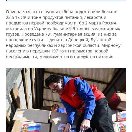
ВОДНЫЕ ВИДЫ СПОРТА
ОБРАЗОВАНИЕ
Отмечается, что в пунктах сбора подготовили больше
ХОККЕЙ С МЯЧОМ
ПРОИСШЕСТВИЯ
22,5 тысячи тонн продуктов питания, лекарств и
предметов первой необходимости. Со 2 марта Россия
доставила на Украину больше 9,9 тонны гуманитарных
грузов. Проведена 781 гуманитарная акция, из них за
прошедшие сутки — девять в Донецкой, Луганской
народных республиках и Херсонской области. Мирному
населению передали 197 тонн предметов первой
необходимости, медикаментов и продуктов питания.