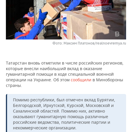
НЕФТЕХИМИЯ
РОЗНИЧНАЯ ТОРГОВЛЯ
НОВОСТИ ТЕХНОЛОГИЙ
МЕРОПРИЯТИЯ
НЕФТЬ
ТРАНСПОРТ
IT
НОВОСТИ МЕРОПРИЯТИЙ
СПОРТ
ОПК
УСЛУГИ
МЕДИА
ВЫЕЗДНАЯ РЕДАКЦИЯ
НОВОСТИ СПОРТА
ОБЩЕСТВО
ЭНЕРГЕТИКА
Фото: Максим Платонов/realnoevremya.ru
ТЕЛЕКОММУНИКАЦИИ
БИЗНЕС-БРАНЧИ
ФУТБОЛ
НОВОСТИ ОБЩЕСТВА
ФОТОГАЛЕРЕЯ
Татарстан вновь отметили в числе российских регионов,
ONLINE-КОНФЕРЕНЦИИ
ХОККЕЙ
ВЛАСТЬ
СЮЖЕТЫ
которые внесли наибольший вклад в оказание
гуманитарной помощи в ходе специальной военной
ОТКРЫТАЯ ЛЕКЦИЯ
БАСКЕТБОЛ
ИНФРАСТРУКТУРА
СПРАВОЧНИК
операции на Украине. Об этом
сообщили
в Минобороны
страны.
ВОЛЕЙБОЛ
ИСТОРИЯ
СПИСОК ПЕРСОН
ПОЛНАЯ ВЕРСИЯ
Помимо республики, был отмечен вклад Бурятии,
Белгородской, Иркутской, Курской, Московской и
КИБЕРСПОРТ
КУЛЬТУРА
СПИСОК КОМПАНИЙ
Сахалинской областей. Помимо них, активно
оказывают гуманитарную помощь различные
ФИГУРНОЕ КАТАНИЕ
МЕДИЦИНА
российские ведомства, политические партии и
некоммерческие организации.