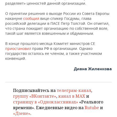
ВОДНЫЕ ВИДЫ СПОРТА
ОБРАЗОВАНИЕ
разделяет» ценностей данной организации.
ХОККЕЙ С МЯЧОМ
ПРОИСШЕСТВИЯ
О принятии решения о выходе России из Совета Европы
накануне
сообщил
вице-спикер Госдумы, глава
российской делегации в ПАСЕ Петр Толстой. Он отметил,
что страна покидает организацию по собственной воле,
такой шаг является взвешенным и обдуманным.
В конце прошлого месяца Комитет министров СЕ
приостановил
права РФ в организации. Однако
государство осталось ее членом, а также участником
конвенций.
Диана Жиленкова
Подписывайтесь на
телеграм-канал
,
группу «ВКонтакте»
,
канал в MAX
и
страницу в «Одноклассниках»
«Реального
времени». Ежедневные видео на
Rutube
и
«Дзене»
.