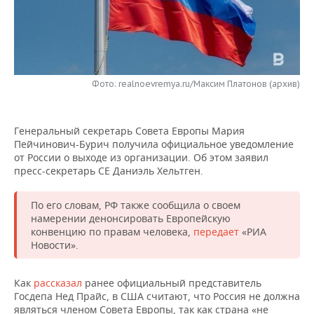
НЕФТЕХИМИЯ
РОЗНИЧНАЯ ТОРГОВЛЯ
НОВОСТИ ТЕХНОЛОГИЙ
МЕРОПРИЯТИЯ
НЕФТЬ
ТРАНСПОРТ
IT
НОВОСТИ МЕРОПРИЯТИЙ
СПОРТ
ОПК
Фото: realnoevremya.ru/Максим Платонов (архив)
УСЛУГИ
МЕДИА
ВЫЕЗДНАЯ РЕДАКЦИЯ
НОВОСТИ СПОРТА
ОБЩЕСТВО
ЭНЕРГЕТИКА
ТЕЛЕКОММУНИКАЦИИ
БИЗНЕС-БРАНЧИ
ФУТБОЛ
НОВОСТИ ОБЩЕСТВА
ФОТОГАЛЕРЕЯ
Генеральный секретарь Совета Европы Мария
Пейчинович-Бурич получила официальное уведомление
ONLINE-КОНФЕРЕНЦИИ
ХОККЕЙ
ВЛАСТЬ
СЮЖЕТЫ
от России о выходе из организации. Об этом заявил
пресс-секретарь СЕ Даниэль Хельтген.
ОТКРЫТАЯ ЛЕКЦИЯ
БАСКЕТБОЛ
ИНФРАСТРУКТУРА
СПРАВОЧНИК
По его словам, РФ также сообщила о своем
намерении денонсировать Европейскую
ВОЛЕЙБОЛ
ИСТОРИЯ
СПИСОК ПЕРСОН
ПОЛНАЯ ВЕРСИЯ
конвенцию по правам человека,
передает
«РИА
Новости».
КИБЕРСПОРТ
КУЛЬТУРА
СПИСОК КОМПАНИЙ
Как
рассказал
ранее официальный представитель
ФИГУРНОЕ КАТАНИЕ
МЕДИЦИНА
Госдепа Нед Прайс, в США считают, что Россия не должна
являться членом Совета Европы, так как страна «не