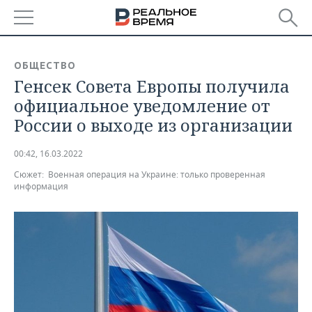
РЕГИОНЫ
ОБЩЕСТВО
Генсек Совета Европы получила
БАШКОРТОСТАН
НОВОСТИ
официальное уведомление от
ТАТАРСТАН
АНАЛИТИКА
России о выходе из организации
УДМУРТИЯ
НОВОСТИ АНАЛИТИКИ
ЭКОНОМИКА
00:42, 16.03.2022
Сюжет:
Военная операция на Украине: только проверенная
ДЕКЛАРАЦИИ О ДОХОДАХ
НОВОСТИ ЭКОНОМИКИ
ПРОМЫШЛЕННОСТЬ
информация
КОРОЛИ ГОСЗАКАЗА ПФО
ФИНАНСЫ
НОВОСТИ
НЕДВИЖИМОСТЬ
ПРОМЫШЛЕННОСТИ
ВУЗЫ ТАТАРСТАНА
БАНКИ
НОВОСТИ НЕДВИЖИМОСТИ
АВТО
АГРОПРОМ
КОМУ ПРИНАДЛЕЖАТ
БЮДЖЕТ
НОВОСТИ АВТО
БИЗНЕС
ТОРГОВЫЕ ЦЕНТРЫ
МАШИНОСТРОЕНИЕ
ТАТАРСТАНА
ИНВЕСТИЦИИ
НОВОСТИ БИЗНЕСА
ТЕХНОЛОГИИ