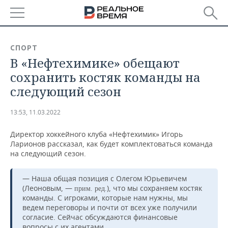
РЕГИОНЫ
СПОРТ
В «Нефтехимике» обещают
БАШКОРТОСТАН
НОВОСТИ
сохранить костяк команды на
ТАТАРСТАН
АНАЛИТИКА
следующий сезон
УДМУРТИЯ
НОВОСТИ АНАЛИТИКИ
ЭКОНОМИКА
13:53, 11.03.2022
ДЕКЛАРАЦИИ О ДОХОДАХ
НОВОСТИ ЭКОНОМИКИ
ПРОМЫШЛЕННОСТЬ
Директор хоккейного клуба «Нефтехимик» Игорь
Ларионов рассказал, как будет комплектоваться команда
КОРОЛИ ГОСЗАКАЗА ПФО
ФИНАНСЫ
НОВОСТИ
НЕДВИЖИМОСТЬ
на следующий сезон.
ПРОМЫШЛЕННОСТИ
ВУЗЫ ТАТАРСТАНА
БАНКИ
НОВОСТИ НЕДВИЖИМОСТИ
АВТО
— Наша общая позиция с Олегом Юрьевичем
АГРОПРОМ
(Леоновым, —
), что мы сохраняем костяк
прим. ред.
команды. С игроками, которые нам нужны, мы
КОМУ ПРИНАДЛЕЖАТ
БЮДЖЕТ
НОВОСТИ АВТО
БИЗНЕС
ТОРГОВЫЕ ЦЕНТРЫ
МАШИНОСТРОЕНИЕ
ведем переговоры и почти от всех уже получили
ТАТАРСТАНА
согласие. Сейчас обсуждаются финансовые
ИНВЕСТИЦИИ
НОВОСТИ БИЗНЕСА
ТЕХНОЛОГИИ
вопросы с их агентами.