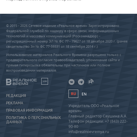
© 2015 - 2026 Сетевое издание «Реальное время» Зарегистрировано
Федеральной службой по надзору в сфере связи, информационных
технологий и массовых коммуникаций (Роскомнадзор) –
регистрационный номер ЭЛ № ФС 77 - 79627 от 18 декабря 2020 г. (ранее
свидетельство Эл № ФС 77-59331 от 18 сентября 2014 г.)
Использование материалов Реального Времени разрешено только с
предварительного согласия правообладателей, упоминание сайта и
прямая гиперссылка обязательны при частичном или полном
воспроизведении материалов.
18+
RU
EN
РЕДАКЦИЯ
РЕКЛАМА
Учредитель ООО «Реальное
ПРАВОВАЯ ИНФОРМАЦИЯ
время»
Главный редактор Саушина А.А.
ПОЛИТИКА О ПЕРСОНАЛЬНЫХ
Телефон редакции: +7 (843) 222-
ДАННЫХ
90-80
info@realnoevremya.ru