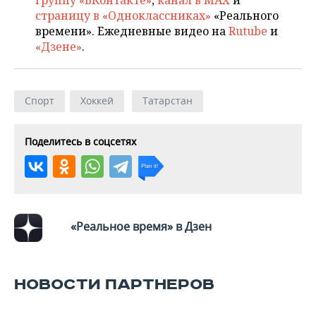
группу «ВКонтакте»
,
канал в MAX
и
ВОДНЫЕ ВИДЫ СПОРТА
ОБРАЗОВАНИЕ
страницу в «Одноклассниках»
«Реального
времени». Ежедневные видео на
Rutube
и
ХОККЕЙ С МЯЧОМ
ПРОИСШЕСТВИЯ
«Дзене»
.
Спорт
Хоккей
Татарстан
Поделитесь в соцсетях
«Реальное время» в Дзен
НОВОСТИ ПАРТНЕРОВ