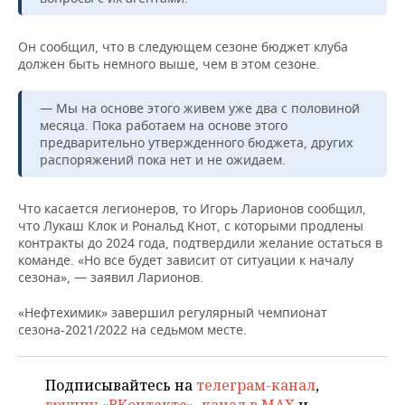
НЕФТЕХИМИЯ
РОЗНИЧНАЯ ТОРГОВЛЯ
НОВОСТИ ТЕХНОЛОГИЙ
МЕРОПРИЯТИЯ
Он сообщил, что в следующем сезоне бюджет клуба
НЕФТЬ
должен быть немного выше, чем в этом сезоне.
ТРАНСПОРТ
IT
НОВОСТИ МЕРОПРИЯТИЙ
СПОРТ
ОПК
— Мы на основе этого живем уже два с половиной
УСЛУГИ
МЕДИА
ВЫЕЗДНАЯ РЕДАКЦИЯ
НОВОСТИ СПОРТА
ОБЩЕСТВО
месяца. Пока работаем на основе этого
ЭНЕРГЕТИКА
предварительно утвержденного бюджета, других
ТЕЛЕКОММУНИКАЦИИ
БИЗНЕС-БРАНЧИ
ФУТБОЛ
НОВОСТИ ОБЩЕСТВА
ФОТОГАЛЕРЕЯ
распоряжений пока нет и не ожидаем.
ONLINE-КОНФЕРЕНЦИИ
ХОККЕЙ
ВЛАСТЬ
СЮЖЕТЫ
Что касается легионеров, то Игорь Ларионов сообщил,
что Лукаш Клок и Рональд Кнот, с которыми продлены
ОТКРЫТАЯ ЛЕКЦИЯ
БАСКЕТБОЛ
ИНФРАСТРУКТУРА
СПРАВОЧНИК
контракты до 2024 года, подтвердили желание остаться в
команде. «Но все будет зависит от ситуации к началу
сезона», — заявил Ларионов.
ВОЛЕЙБОЛ
ИСТОРИЯ
СПИСОК ПЕРСОН
ПОЛНАЯ ВЕРСИЯ
«Нефтехимик» завершил регулярный чемпионат
КИБЕРСПОРТ
КУЛЬТУРА
СПИСОК КОМПАНИЙ
сезона-2021/2022 на седьмом месте.
ФИГУРНОЕ КАТАНИЕ
МЕДИЦИНА
Подписывайтесь на
телеграм-канал
,