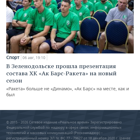
Спорт
06 авг, 19:10
В Зеленодольске прошла презентация
состава ХК «Ак Барс-Ракета» на новый
сезон
«Ракета» больше не «Динамо», «Ак Барс» на месте, как и
был
© 2015 - 2026 Сетевое издание «Реальное время» Зарегистрировано
Федеральной службой по надзору в сфере связи, информационных
технологий и массовых коммуникаций (Роскомнадзор) –
регистрационный номер ЭЛ № ФС 77 - 79627 от 18 декабря 2020 г. (ранее