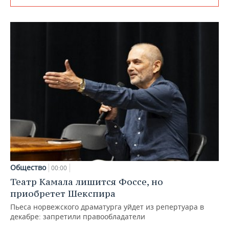
Общество
00:00
Театр Камала лишится Фоссе, но
приобретет Шекспира
Пьеса норвежского драматурга уйдет из репертуара в
декабре: запретили правообладатели