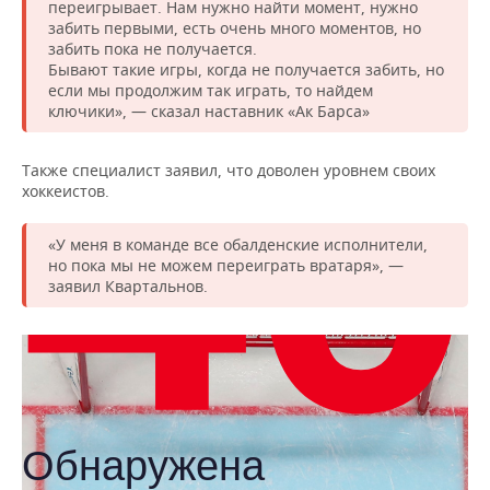
НЕФТЕХИМИЯ
переигрывает. Нам нужно найти момент, нужно
забить первыми, есть очень много моментов, но
РОЗНИЧНАЯ ТОРГОВЛЯ
НОВОСТИ ТЕХНОЛОГИЙ
МЕРОПРИЯТИЯ
забить пока не получается.
НЕФТЬ
Бывают такие игры, когда не получается забить, но
ТРАНСПОРТ
IT
НОВОСТИ МЕРОПРИЯТИЙ
если мы продолжим так играть, то найдем
СПОРТ
ОПК
ключики», — сказал наставник «Ак Барса»
УСЛУГИ
МЕДИА
ВЫЕЗДНАЯ РЕДАКЦИЯ
НОВОСТИ СПОРТА
ОБЩЕСТВО
ЭНЕРГЕТИКА
Также специалист заявил, что доволен уровнем своих
хоккеистов.
ТЕЛЕКОММУНИКАЦИИ
БИЗНЕС-БРАНЧИ
ФУТБОЛ
НОВОСТИ ОБЩЕСТВА
ФОТОГАЛЕРЕЯ
ONLINE-КОНФЕРЕНЦИИ
ХОККЕЙ
ВЛАСТЬ
СЮЖЕТЫ
«У меня в команде все обалденские исполнители,
но пока мы не можем переиграть вратаря», —
заявил Квартальнов.
ОТКРЫТАЯ ЛЕКЦИЯ
БАСКЕТБОЛ
ИНФРАСТРУКТУРА
СПРАВОЧНИК
ВОЛЕЙБОЛ
ИСТОРИЯ
СПИСОК ПЕРСОН
ПОЛНАЯ ВЕРСИЯ
КИБЕРСПОРТ
КУЛЬТУРА
СПИСОК КОМПАНИЙ
ФИГУРНОЕ КАТАНИЕ
МЕДИЦИНА