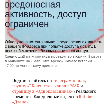
ВОДНЫЕ ВИДЫ СПОРТА
ОБРАЗОВАНИЕ
ХОККЕЙ С МЯЧОМ
ПРОИСШЕСТВИЯ
Следующий матч команды проведут во вторник, 8 марта,
в Балашихе на «Балашиха Арене». Начало встречи —
17.00 по московскому времени.
Подписывайтесь на
телеграм-канал
,
группу «ВКонтакте»
,
канал в MAX
и
страницу в «Одноклассниках»
«Реального
времени». Ежедневные видео на
Rutube
и
«Дзене»
.