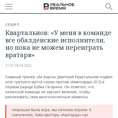
РЕГИОНЫ
СПОРТ
Квартальнов: «У меня в команде
БАШКОРТОСТАН
НОВОСТИ
все обалденские исполнители,
ТАТАРСТАН
АНАЛИТИКА
но пока не можем переиграть
вратаря»
УДМУРТИЯ
НОВОСТИ АНАЛИТИКИ
ЭКОНОМИКА
21:37, 06.03.2022
ДЕКЛАРАЦИИ О ДОХОДАХ
НОВОСТИ ЭКОНОМИКИ
ПРОМЫШЛЕННОСТЬ
Главный тренер «Ак Барса» Дмитрий Квартальнов подвел
КОРОЛИ ГОСЗАКАЗА ПФО
ФИНАНСЫ
НОВОСТИ
НЕДВИЖИМОСТЬ
итог третьего матча серии против «Авангарда» (0:2) в
ПРОМЫШЛЕННОСТИ
первом раунде Кубка Гагарина. Он отметил, что
ВУЗЫ ТАТАРСТАНА
БАНКИ
НОВОСТИ НЕДВИЖИМОСТИ
АВТО
казанской команде не хватает везения, чтобы
АГРОПРОМ
реализовать свои многочисленные моменты.
КОМУ ПРИНАДЛЕЖАТ
БЮДЖЕТ
НОВОСТИ АВТО
БИЗНЕС
ТОРГОВЫЕ ЦЕНТРЫ
МАШИНОСТРОЕНИЕ
«Хорошая была игра, мы неплохо играли. К
ТАТАРСТАНА
сожалению, пока вратарь «Аангарда» нас
ИНВЕСТИЦИИ
НОВОСТИ БИЗНЕСА
ТЕХНОЛОГИИ