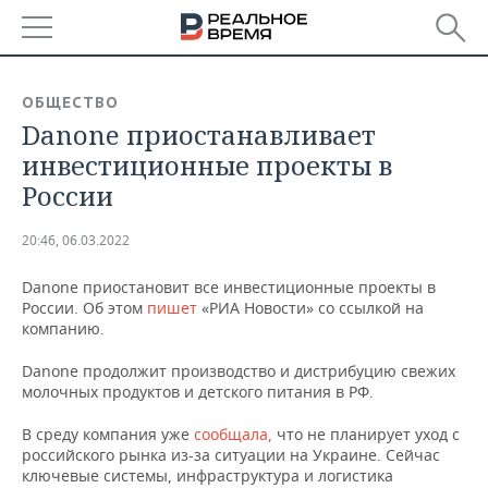
РЕГИОНЫ
ОБЩЕСТВО
Danone приостанавливает
БАШКОРТОСТАН
НОВОСТИ
инвестиционные проекты в
ТАТАРСТАН
АНАЛИТИКА
России
УДМУРТИЯ
НОВОСТИ АНАЛИТИКИ
ЭКОНОМИКА
20:46, 06.03.2022
ДЕКЛАРАЦИИ О ДОХОДАХ
НОВОСТИ ЭКОНОМИКИ
ПРОМЫШЛЕННОСТЬ
Danone приостановит все инвестиционные проекты в
России. Об этом
пишет
«РИА Новости» со ссылкой на
КОРОЛИ ГОСЗАКАЗА ПФО
ФИНАНСЫ
НОВОСТИ
НЕДВИЖИМОСТЬ
компанию.
ПРОМЫШЛЕННОСТИ
Danone продолжит производство и дистрибуцию свежих
ВУЗЫ ТАТАРСТАНА
БАНКИ
НОВОСТИ НЕДВИЖИМОСТИ
АВТО
молочных продуктов и детского питания в РФ.
АГРОПРОМ
КОМУ ПРИНАДЛЕЖАТ
БЮДЖЕТ
НОВОСТИ АВТО
БИЗНЕС
В среду компания уже
сообщала,
что не планирует уход с
ТОРГОВЫЕ ЦЕНТРЫ
МАШИНОСТРОЕНИЕ
российского рынка из-за ситуации на Украине. Сейчас
ТАТАРСТАНА
ключевые системы, инфраструктура и логистика
ИНВЕСТИЦИИ
НОВОСТИ БИЗНЕСА
ТЕХНОЛОГИИ