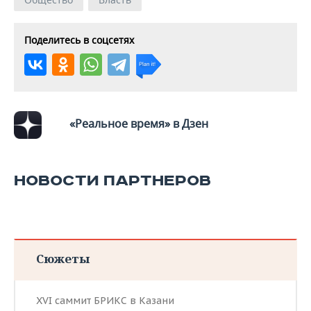
ВОДНЫЕ ВИДЫ СПОРТА
ОБРАЗОВАНИЕ
ХОККЕЙ С МЯЧОМ
ПРОИСШЕСТВИЯ
Поделитесь в соцсетях
«Реальное время» в Дзен
НОВОСТИ ПАРТНЕРОВ
Сюжеты
XVI саммит БРИКС в Казани