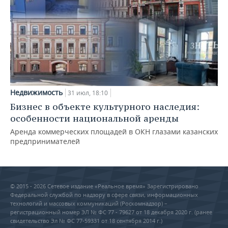
Недвижимость
31 июл, 18:10
Бизнес в объекте культурного наследия:
особенности национальной аренды
Аренда коммерческих площадей в ОКН глазами казанских
предпринимателей
© 2015 - 2026 Сетевое издание «Реальное время» Зарегистрировано
Федеральной службой по надзору в сфере связи, информационных
технологий и массовых коммуникаций (Роскомнадзор) –
регистрационный номер ЭЛ № ФС 77 - 79627 от 18 декабря 2020 г. (ранее
свидетельство Эл № ФС 77-59331 от 18 сентября 2014 г.)