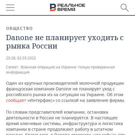
РЕГИОНЫ
ОБЩЕСТВО
Danone не планирует уходить с
БАШКОРТОСТАН
НОВОСТИ
рынка России
ТАТАРСТАН
АНАЛИТИКА
20:28, 02.03.2022
УДМУРТИЯ
НОВОСТИ АНАЛИТИКИ
ЭКОНОМИКА
Сюжет:
Военная операция на Украине: только проверенная
информация
ДЕКЛАРАЦИИ О ДОХОДАХ
НОВОСТИ ЭКОНОМИКИ
ПРОМЫШЛЕННОСТЬ
Один из крупных производителей молочной продукции
французская компания Danone не планирует уход с
КОРОЛИ ГОСЗАКАЗА ПФО
ФИНАНСЫ
НОВОСТИ
НЕДВИЖИМОСТЬ
российского рынка из-за ситуации на Украине. Об этом
ПРОМЫШЛЕННОСТИ
сообщает
«Интерфакс» со ссылкой на заявление фирмы.
ВУЗЫ ТАТАРСТАНА
БАНКИ
НОВОСТИ НЕДВИЖИМОСТИ
АВТО
АГРОПРОМ
По словам представителей компании, остановка
деятельности в России не планируется. В настоящее
КОМУ ПРИНАДЛЕЖАТ
БЮДЖЕТ
НОВОСТИ АВТО
БИЗНЕС
ТОРГОВЫЕ ЦЕНТРЫ
МАШИНОСТРОЕНИЕ
время ключевые системы, инфраструктура и логистика
ТАТАРСТАНА
компании в стране продолжают работу в штатном
ИНВЕСТИЦИИ
НОВОСТИ БИЗНЕСА
ТЕХНОЛОГИИ
режиме. Кроме того, в Danone отметили, что сейчас для