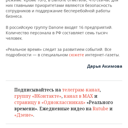
НЕФТЕХИМИЯ
них главными приоритетами являются безопасность
РОЗНИЧНАЯ ТОРГОВЛЯ
НОВОСТИ ТЕХНОЛОГИЙ
МЕРОПРИЯТИЯ
сотрудников и поддержание бесперебойной работы
НЕФТЬ
бизнеса.
ТРАНСПОРТ
IT
НОВОСТИ МЕРОПРИЯТИЙ
СПОРТ
В российскую группу Danone входят 16 предприятий.
ОПК
Количество персонала в РФ составляет семь тысяч
УСЛУГИ
МЕДИА
ВЫЕЗДНАЯ РЕДАКЦИЯ
НОВОСТИ СПОРТА
ОБЩЕСТВО
человек.
ЭНЕРГЕТИКА
«Реальное время» следит за развитием событий. Все
ТЕЛЕКОММУНИКАЦИИ
БИЗНЕС-БРАНЧИ
ФУТБОЛ
НОВОСТИ ОБЩЕСТВА
ФОТОГАЛЕРЕЯ
подробности — в специальном
сюжете
интернет-газеты.
ONLINE-КОНФЕРЕНЦИИ
ХОККЕЙ
ВЛАСТЬ
СЮЖЕТЫ
Дарья Акимова
ОТКРЫТАЯ ЛЕКЦИЯ
БАСКЕТБОЛ
ИНФРАСТРУКТУРА
СПРАВОЧНИК
ВОЛЕЙБОЛ
ИСТОРИЯ
СПИСОК ПЕРСОН
Подписывайтесь на
телеграм-канал
,
ПОЛНАЯ ВЕРСИЯ
группу «ВКонтакте»
,
канал в MAX
и
страницу в «Одноклассниках»
«Реального
КИБЕРСПОРТ
КУЛЬТУРА
СПИСОК КОМПАНИЙ
времени». Ежедневные видео на
Rutube
и
«Дзене»
.
ФИГУРНОЕ КАТАНИЕ
МЕДИЦИНА