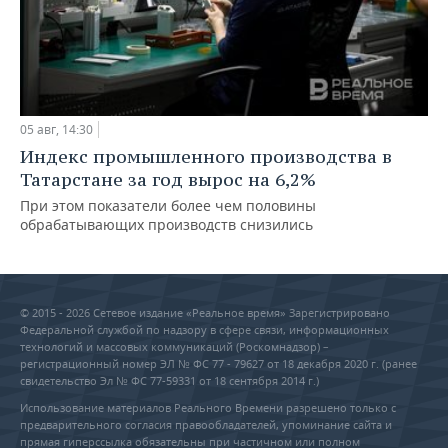
05 авг, 14:30
Индекс промышленного производства в
Татарстане за год вырос на 6,2%
При этом показатели более чем половины
обрабатывающих производств снизились
© 2015 - 2026 Сетевое издание «Реальное время» Зарегистрировано
Федеральной службой по надзору в сфере связи, информационных
технологий и массовых коммуникаций (Роскомнадзор) –
регистрационный номер ЭЛ № ФС 77 - 79627 от 18 декабря 2020 г. (ранее
свидетельство Эл № ФС 77-59331 от 18 сентября 2014 г.)
Использование материалов Реального Времени разрешено только с
предварительного согласия правообладателей, упоминание сайта и
прямая гиперссылка обязательны при частичном или полном