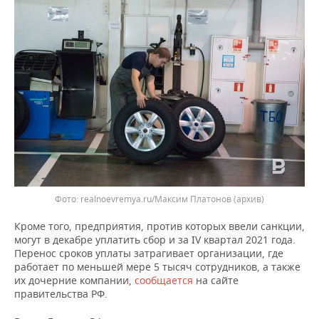
ВОДНЫЕ ВИДЫ СПОРТА
ОБРАЗОВАНИЕ
ХОККЕЙ С МЯЧОМ
ПРОИСШЕСТВИЯ
realnoevremya.ru/Максим Платонов
(архив)
Кроме того, предприятия, против которых ввели санкции,
могут в декабре уплатить сбор и за IV квартал 2021 года.
Перенос сроков уплаты затрагивает организации, где
работает по меньшей мере 5 тысяч сотрудников, а также
их дочерние компании,
сообщается
на сайте
правительства РФ.