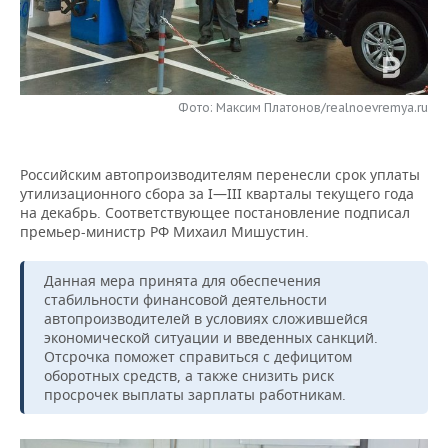
НЕФТЕХИМИЯ
РОЗНИЧНАЯ ТОРГОВЛЯ
НОВОСТИ ТЕХНОЛОГИЙ
МЕРОПРИЯТИЯ
НЕФТЬ
ТРАНСПОРТ
IT
НОВОСТИ МЕРОПРИЯТИЙ
СПОРТ
ОПК
Фото: Максим Платонов/realnoevremya.ru
УСЛУГИ
МЕДИА
ВЫЕЗДНАЯ РЕДАКЦИЯ
НОВОСТИ СПОРТА
ОБЩЕСТВО
ЭНЕРГЕТИКА
Российским автопроизводителям перенесли срок уплаты
ТЕЛЕКОММУНИКАЦИИ
БИЗНЕС-БРАНЧИ
ФУТБОЛ
НОВОСТИ ОБЩЕСТВА
ФОТОГАЛЕРЕЯ
утилизационного сбора за I—III кварталы текущего года
на декабрь. Соответствующее постановление подписал
ONLINE-КОНФЕРЕНЦИИ
ХОККЕЙ
ВЛАСТЬ
СЮЖЕТЫ
премьер-министр РФ Михаил Мишустин.
ОТКРЫТАЯ ЛЕКЦИЯ
БАСКЕТБОЛ
ИНФРАСТРУКТУРА
СПРАВОЧНИК
Данная мера принята для обеспечения
стабильности финансовой деятельности
ВОЛЕЙБОЛ
ИСТОРИЯ
СПИСОК ПЕРСОН
ПОЛНАЯ ВЕРСИЯ
автопроизводителей в условиях сложившейся
экономической ситуации и введенных санкций.
Отсрочка поможет справиться с дефицитом
КИБЕРСПОРТ
КУЛЬТУРА
СПИСОК КОМПАНИЙ
оборотных средств, а также снизить риск
просрочек выплаты зарплаты работникам.
ФИГУРНОЕ КАТАНИЕ
МЕДИЦИНА