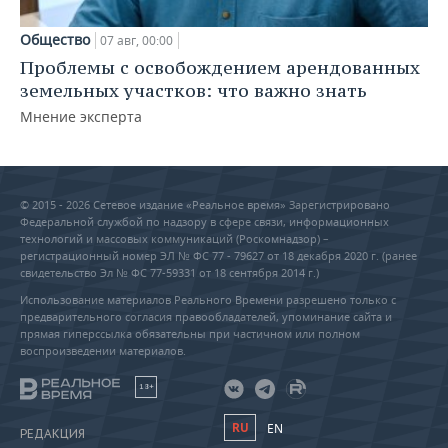
Общество
07 авг, 00:00
Проблемы с освобождением арендованных
земельных участков: что важно знать
Мнение эксперта
© 2015 - 2026 Сетевое издание «Реальное время» Зарегистрировано
Федеральной службой по надзору в сфере связи, информационных
технологий и массовых коммуникаций (Роскомнадзор) –
регистрационный номер ЭЛ № ФС 77 - 79627 от 18 декабря 2020 г. (ранее
свидетельство Эл № ФС 77-59331 от 18 сентября 2014 г.)
Использование материалов Реального Времени разрешено только с
предварительного согласия правообладателей, упоминание сайта и
прямая гиперссылка обязательны при частичном или полном
воспроизведении материалов.
18+
RU
EN
РЕДАКЦИЯ