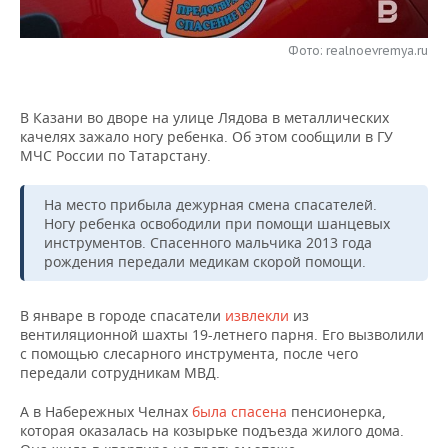
НЕФТЕХИМИЯ
РОЗНИЧНАЯ ТОРГОВЛЯ
НОВОСТИ ТЕХНОЛОГИЙ
МЕРОПРИЯТИЯ
НЕФТЬ
Фото: realnoevremya.ru
ТРАНСПОРТ
IT
НОВОСТИ МЕРОПРИЯТИЙ
СПОРТ
ОПК
В Казани во дворе на улице Лядова в металлических
УСЛУГИ
МЕДИА
ВЫЕЗДНАЯ РЕДАКЦИЯ
НОВОСТИ СПОРТА
ОБЩЕСТВО
качелях зажало ногу ребенка. Об этом сообщили в ГУ
ЭНЕРГЕТИКА
МЧС России по Татарстану.
ТЕЛЕКОММУНИКАЦИИ
БИЗНЕС-БРАНЧИ
ФУТБОЛ
НОВОСТИ ОБЩЕСТВА
ФОТОГАЛЕРЕЯ
На место прибыла дежурная смена спасателей.
ONLINE-КОНФЕРЕНЦИИ
ХОККЕЙ
ВЛАСТЬ
СЮЖЕТЫ
Ногу ребенка освободили при помощи шанцевых
инструментов. Спасенного мальчика 2013 года
рождения передали медикам скорой помощи.
ОТКРЫТАЯ ЛЕКЦИЯ
БАСКЕТБОЛ
ИНФРАСТРУКТУРА
СПРАВОЧНИК
ВОЛЕЙБОЛ
ИСТОРИЯ
СПИСОК ПЕРСОН
ПОЛНАЯ ВЕРСИЯ
В январе в городе спасатели
извлекли
из
вентиляционной шахты 19-летнего парня. Его вызволили
с помощью слесарного инструмента, после чего
КИБЕРСПОРТ
КУЛЬТУРА
СПИСОК КОМПАНИЙ
передали сотрудникам МВД.
ФИГУРНОЕ КАТАНИЕ
МЕДИЦИНА
А в Набережных Челнах
была спасена
пенсионерка,
которая оказалась на козырьке подъезда жилого дома.