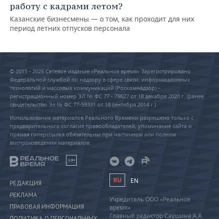
работу с кадрами летом?
Казанские бизнесмены — о том, как проходит для них
период летних отпусков персонала
© 2015 - 2026 Сетевое издание «Реальное время» Зарегистрировано
Федеральной службой по надзору в сфере связи, информационных
технологий и массовых коммуникаций (Роскомнадзор) –
регистрационный номер ЭЛ № ФС 77 - 79627 от 18 декабря 2020 г. (ранее
свидетельство Эл № ФС 77-59331 от 18 сентября 2014 г.)
Использование материалов Реального Времени разрешено только с
предварительного согласия правообладателей, упоминание сайта и
прямая гиперссылка обязательны при частичном или полном
воспроизведении материалов.
18+
RU
EN
РЕДАКЦИЯ
РЕКЛАМА
Учредитель ООО «Реальное
ПРАВОВАЯ ИНФОРМАЦИЯ
время»
Главный редактор Саушина А.А.
ПОЛИТИКА О ПЕРСОНАЛЬНЫХ