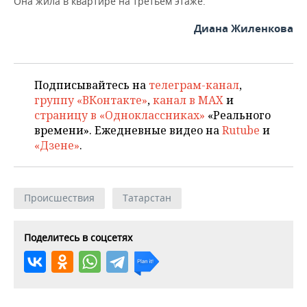
Она жила в квартире на третьем этаже.
ВОДНЫЕ ВИДЫ СПОРТА
ОБРАЗОВАНИЕ
Диана Жиленкова
ХОККЕЙ С МЯЧОМ
ПРОИСШЕСТВИЯ
Подписывайтесь на
телеграм-канал
,
группу «ВКонтакте»
,
канал в MAX
и
страницу в «Одноклассниках»
«Реального
времени». Ежедневные видео на
Rutube
и
«Дзене»
.
Происшествия
Татарстан
Поделитесь в соцсетях